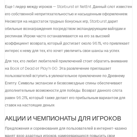
Еще 1 лидер между игроков — Starburst от NetEnt. Данный слот известен
его собственной непритязательностью и насыщенным оформлением.
Несмотря на недостаток трудных бонусных игр, Starburst дарит
обильные вознаграждения посредством экспандирующим вайлдам и
респинам. Игроки часто останавливаются на его за высокий
коэффициент возврата, который достигает около 96.1%, что привлекает
интерес к нему для тех, кто хочет увеличить свои шансы на успех.
Для тех, кто любит любителей приключений стоит обратить внимание
на Book of Dead от Play’n GO. Эта развлечение приглашает
пользователей вступить в увлекательное приключение по Древнему
Египту. Символы экспансии и безвозмездные спины обеспечивают
дополнительные возможности для победы. Возврат данного слота
равен 96.21%, который также делает его прибыльным вариантом для
ставок на настоящие деньги.
АКЦИИ И ЧЕМПИОНАТЫ ДЛЯ ИГРОКОВ
Предложения и соревнования для пользователей в интернет-казино
манят взор азартных игроков, намеревающихся повысить свои