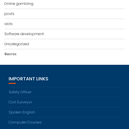
Online gambling
posts
slots
Software development
Uncategorized
Финтех
IMPORTANT LINKS
Safety Officer
Civil Surveyor
Spoken English
Computer Courses