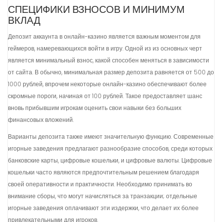
СПЕЦИФИКИ ВЗНОСОВ И МИНИМУМ
ВКЛАД
Депозит аккаунта в онлайн-казино является важным моментом для
геймеров, намеревающихся войти в игру. Одной из из основных черт
является минимальный взнос, какой способен меняться в зависимости
от сайта. В обычно, минимальная размер депозита равняется от 500 до
1000 рублей, впрочем некоторые онлайн-казино обеспечивают более
скромные пороги, начиная от 100 рублей. Такое предоставляет шанс
вновь прибывшим игрокам оценить свои навыки без больших
финансовых вложений.
Варианты депозита также имеют значительную функцию. Современные
игорные заведения предлагают разнообразие способов, среди которых
банковские карты, цифровые кошельки, и цифровые валюты. Цифровые
кошельки часто являются предпочтительным решением благодаря
своей оперативности и практичности. Необходимо принимать во
внимание сборы, что могут начисляться за транзакции; отдельные
игорные заведения оплачивают эти издержки, что делает их более
привлекательными для игроков.