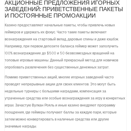
АКЦИОННЫЕ ПРЕДЛОЖЕНИЯ ИГОРНЫХ
ЗАВЕДЕНИЙ: ПРИВЕТСТВЕННЫЕ ПАКЕТЫ
И ПОСТОЯННЫЕ ПРОМОАКЦИИ
Казино предоставляют начальные пакеты, чтобы привлечь новых
геймеров и удержать их фокус. Часто такие пакеты включают
вознаграждения на стартовый вклад, даровые спины и даже кэшбэк.
Например, при первом депозите баланса геймер может заполучить
100% вознаграждение до $500 и 50 безвозмездных вращений на
топовые игровые машины. Данный прекрасный метод для новичков
опробовать развлечения без существенных денежных затрат.
Помимо приветственных акций, многие игорных заведений часто
проводят непрерывные акции для своих клиентов. Это могут быть
недельные турниры с большими наградами, компенсация за
утраченные средства или особые вознаграждения за игру в конкретных
играх. Зачастую Вулкан Рояль и иные казино внедряют программу
поощрения, где геймеры получают баллы за каждую пари, которые
затем можно конвертировать в наличные средства или другие
значимые награды.