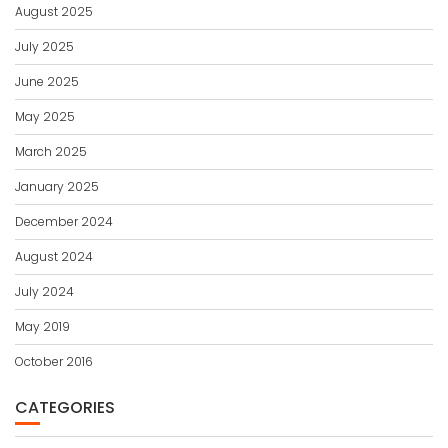
August 2025
July 2025
June 2025
May 2025
March 2025
January 2025
December 2024
August 2024
July 2024
May 2019
October 2016
CATEGORIES