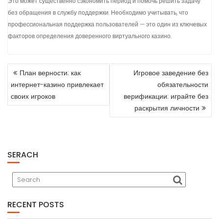
Это может существенно сэкономить период и помочь решить задачу
без обращения в службу поддержки. Необходимо учитывать, что
профессиональная поддержка пользователей — это один из ключевых
факторов определения доверенного виртуального казино.
POST
План верности: как
Игровое заведение без
NAVIGATION
интернет-казино привлекает
обязательности
своих игроков
верификации: играйте без
раскрытия личности
SERACH
RECENT POSTS