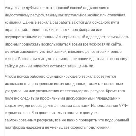
Актуальное дубликат — это запасной способ подключения к
недоступному ресурсу, такому как виртуальное казино или ставочная
компания. Данные зеркала разрабатываются для обходного пути
ограничений, наложенных интернет-провайдерами или
государственными органами. Альтернативный адрес дает возможность
игрокам продолжать воспользоваться всеми возможностями сайта,
включая заведение учетной записи, внесение депозитов и игровые
сессии. Важно отметить, что возможности копии идентична основному
сайту, а данные клиентов остаются защищенными.
Чтобы поиска рабочего функционирующего зеркала советуется
использовать проверенные источники данных, таким как новостные
уведомления или уведомления от техподдержки ресурса. Кроме того
полезно следить за профильными дискуссионными площадками и
соцсетями, где юзеры делятся новыми ссылками. Использование VPN-
сервисов способно дополнительно помочь в доступе к
заблокированным ресурсам, всё же важно проверить, что подобранный
платформа надежен и не уменьшает скорость подключения.