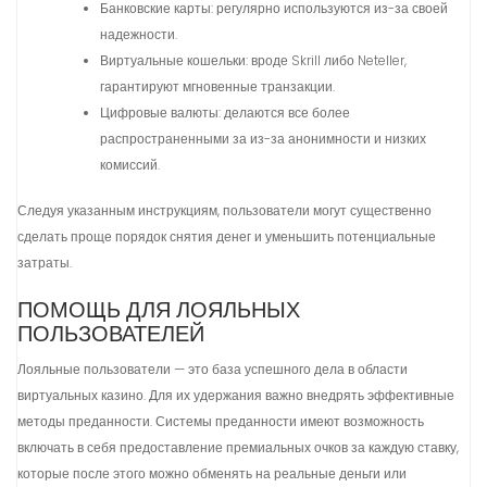
Банковские карты: регулярно используются из-за своей
надежности.
Виртуальные кошельки: вроде Skrill либо Neteller,
гарантируют мгновенные транзакции.
Цифровые валюты: делаются все более
распространенными за из-за анонимности и низких
комиссий.
Следуя указанным инструкциям, пользователи могут существенно
сделать проще порядок снятия денег и уменьшить потенциальные
затраты.
ПОМОЩЬ ДЛЯ ЛОЯЛЬНЫХ
ПОЛЬЗОВАТЕЛЕЙ
Лояльные пользователи — это база успешного дела в области
виртуальных казино. Для их удержания важно внедрять эффективные
методы преданности. Системы преданности имеют возможность
включать в себя предоставление премиальных очков за каждую ставку,
которые после этого можно обменять на реальные деньги или