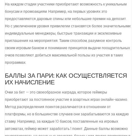
На каждом стадии участники приобретают возможность к уникальным
бонусам и промоакциям. Например, на первых уровнях это
предоставляются даровые спины или небольшие премии на депозит.
Но с увеличением уровня привилегии становятся более значительными:
индивидуальные менеджеры, быстрые транзакции и эксклюзивные
приглашения на мероприятия. Таким способом, разумное контроль
своим игровым банком и понимание принципов выдачи поощрительных
очков позволяют добиться максимальной пользы из участия в таких
программах.
БАЛЛЫ ЗА ПАРИ: КАК ОСУЩЕСТВЛЯЕТСЯ
ИХ НАЧИСЛЕНИЕ
Очки за бет — это своеобразное награда, которое геймеры
приобретают за постоянное участие в азартных играх онлайн-казино.
Метод распределения поинтов различается в отношении от
платформы, но в большинстве случаев они зарабатываются за каждую
ставку. Например, за каждые 10 баксов, поставленные на игровых
автоматах, геймер может заработать 1 поинт. Данные баллы возможно
конвертировать на реальные средства, бонусы или другие привилегии в