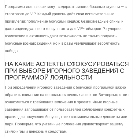
Программы лояльности могут содержать многообразные ступени — с
стартового до VIP. Каждый уровень даёт свои исключительные
привилегии: пополнение бонусами, кешбэк, безвозмездные спины и
даже индивидуального консультанта для VIP-геймеров. Регулярное
вовлечение и активность дают возможность не только получать
бонусные вознаграждения, но и в разы увеличивают вероятность
победы.
НА КАКИЕ АСПЕКТЫ СФОКУСИРОВАТЬСЯ
ПРИ ВЫБОРЕ ИГОРНОГО ЗАВЕДЕНИЯ С
ПРОГРАММОЙ ЛОЯЛЬНОСТИ
При определении игорного заведения с бонусной программой важно
обратить внимание на несколько ключевых аспектов. Во-первых, стоит
ознакомиться с требования включения в проекте. Иные игорные
заведения запрашивают от пользователей соблюдения конкретных
правил для получения бонусов, таких как минимальные депозиты или
пари. Проверьте, что указанные положения удовлетворяют вашему
стилю игры и денежным средствам.