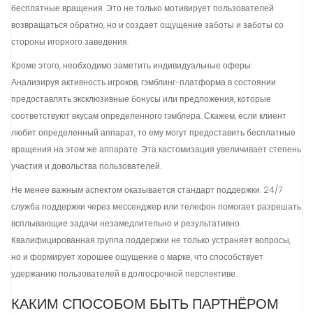
бесплатные вращения. Это не только мотивирует пользователей
возвращаться обратно, но и создает ощущение заботы и заботы со
стороны игорного заведения.
Кроме этого, необходимо заметить индивидуальные оферы.
Анализируя активность игроков, гэмблинг-платформа в состоянии
предоставлять эксклюзивные бонусы или предложения, которые
соответствуют вкусам определенного гэмблера. Скажем, если клиент
любит определенный аппарат, то ему могут предоставить бесплатные
вращения на этом же аппарате. Эта кастомизация увеличивает степень
участия и довольства пользователей.
Не менее важным аспектом оказывается стандарт поддержки. 24/7
служба поддержки через мессенджер или телефон помогает разрешать
всплывающие задачи незамедлительно и результативно.
Квалифицированная группа поддержки не только устраняет вопросы,
но и формирует хорошее ощущение о марке, что способствует
удержанию пользователей в долгосрочной перспективе.
КАКИМ СПОСОБОМ БЫТЬ ПАРТНЁРОМ