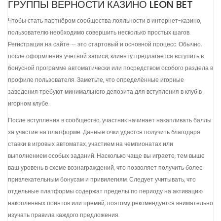
ГРУППЫ ВЕРНОСТИ КАЗИНО LEON BET
Чтобы стать партнёром сообщества лояльности в интернет-казино,
пользователю необходимо совершить несколько простых шагов.
Регистрация на сайте — это стартовый и основной процесс. Обычно,
после оформления учетной записи, клиенту предлагается вступить в
бонусной программе автоматически или посредством особого раздела в
профиле пользователя. Заметьте, что определённые игорные
заведения требуют минимального депозита для вступления в клуб в
игорном клубе.
После вступления в сообщество, участник начинает накапливать баллы
за участие на платформе. Данные очки удастся получить благодаря
ставки в игровых автоматах, участием на чемпионатах или
выполнением особых заданий. Насколько чаще вы играете, тем выше
ваш уровень в схеме вознаграждений, что позволяет получить более
привлекательным бонусам и привилегиям. Следует учитывать, что
отдельные платформы содержат пределы по периоду на активацию
накопленных поинтов или премий, поэтому рекомендуется внимательно
изучать правила каждого предложения.