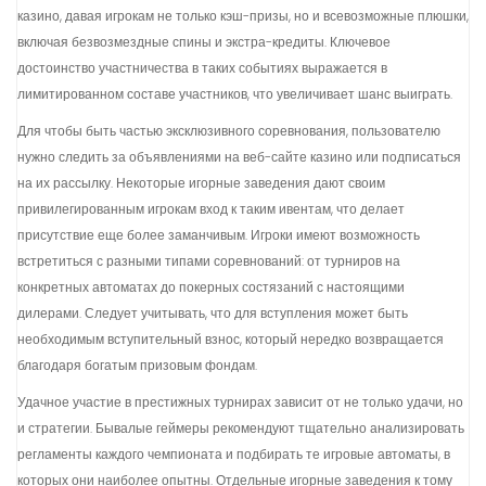
казино, давая игрокам не только кэш-призы, но и всевозможные плюшки,
включая безвозмездные спины и экстра-кредиты. Ключевое
достоинство участничества в таких событиях выражается в
лимитированном составе участников, что увеличивает шанс выиграть.
Для чтобы быть частью эксклюзивного соревнования, пользователю
нужно следить за объявлениями на веб-сайте казино или подписаться
на их рассылку. Некоторые игорные заведения дают своим
привилегированным игрокам вход к таким ивентам, что делает
присутствие еще более заманчивым. Игроки имеют возможность
встретиться с разными типами соревнований: от турниров на
конкретных автоматах до покерных состязаний с настоящими
дилерами. Следует учитывать, что для вступления может быть
необходимым вступительный взнос, который нередко возвращается
благодаря богатым призовым фондам.
Удачное участие в престижных турнирах зависит от не только удачи, но
и стратегии. Бывалые геймеры рекомендуют тщательно анализировать
регламенты каждого чемпионата и подбирать те игровые автоматы, в
которых они наиболее опытны. Отдельные игорные заведения к тому