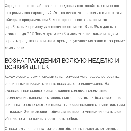
Определенные онлайн-казино предоставляют кешбэк как компонент
программы вознаграждений. Это, означает, что насколько выше статус
геймера в программе, тем больше процент возврата он может
заработать. К примеру, для новичков это может быть 5%, а для вип-
игроков — до 20%. Таким путём, кешбэк является не только методом
вернуть средства, но и мотиватором для увеличения ранга в программе
лояльности.
ВОЗНАГРАЖДЕНИЯ ВСЯКУЮ НЕДЕЛЮ И
ВСЯКИЙ ДЕНЕК
Каждую семидневку и каждый сутки геймеры могут удовольствоваться
различными призами, которые предлагают онлайн-казино. На
еженедельной основе вознаграждения содержат следующие
предложения, например: компенсация за проигрыши, безвозмездные
спины на топовых слотах и приватные соревнования с внушительными
наградами. Это позволяет геймерам, не просто минимизировать свои
убытки, но и нарастить вероятность победы.
Относительно дневных призов, они обычно включают эксклюзивные