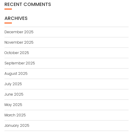
RECENT COMMENTS
ARCHIVES
December 2025
November 2025
October 2025
September 2025
August 2025
July 2025
June 2025
May 2025
March 2025
January 2025