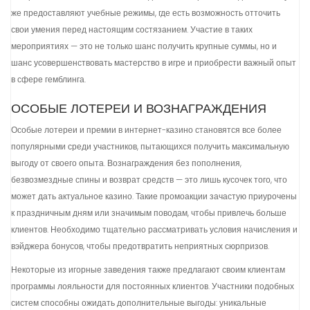
же предоставляют учебные режимы, где есть возможность отточить
свои умения перед настоящим состязанием. Участие в таких
мероприятиях — это не только шанс получить крупные суммы, но и
шанс усовершенствовать мастерство в игре и приобрести важный опыт
в сфере гемблинга.
ОСОБЫЕ ЛОТЕРЕИ И ВОЗНАГРАЖДЕНИЯ
Особые лотереи и премии в интернет-казино становятся все более
популярными среди участников, пытающихся получить максимальную
выгоду от своего опыта. Вознаграждения без пополнения,
безвозмездные спины и возврат средств — это лишь кусочек того, что
может дать актуальное казино. Такие промоакции зачастую приурочены
к праздничным дням или значимым поводам, чтобы привлечь больше
клиентов. Необходимо тщательно рассматривать условия начисления и
вэйджера бонусов, чтобы предотвратить неприятных сюрпризов.
Некоторые из игорные заведения также предлагают своим клиентам
программы лояльности для постоянных клиентов. Участники подобных
систем способны ожидать дополнительные выгоды: уникальные