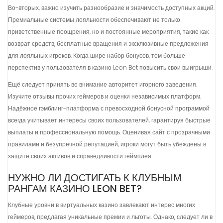
Во-вторых, важно изучить разнообразие и значимость доступных акций.
Премиальные системы лояльности обеспечивают не только
приветственные поощрения, но и постоянные мероприятия, такие как
возврат средств, бесплатные вращения и эксклюзивные предложения
для лояльных игроков. Когда шире набор бонусов, тем больше
перспектив у пользователя в казино Leon Bet повысить свои выигрыши.
Ещё следует принять во внимание авторитет игорного заведения.
Изучите отзывы прочих геймеров и оценки независимых платформ.
Надёжное гэмблинг-платформа с превосходной бонусной программой
всегда учитывает интересы своих пользователей, гарантируя быстрые
выплаты и профессиональную помощь. Оценивая сайт с прозрачными
правилами и безупречной репутацией, игроки могут быть убеждены в
защите своих активов и справедливости геймплея.
НУЖНО ЛИ ДОСТИГАТЬ К КЛУБНЫМ
РАНГАМ КАЗИНО LEON BET?
Клубные уровни в виртуальных казино завлекают интерес многих
геймеров, предлагая уникальные премии и льготы. Однако, следует ли в