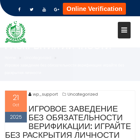
Online Verification
ИГРОВОЕ ЗАВЕДЕНИЕ БЕЗ
Skip
ОБЯЗАТЕЛЬНОСТИ
to
ВЕРИФИКАЦИИ: ИГРАЙТЕ БЕЗ
content
РАСКРЫТИЯ ЛИЧНОСТИ
Home
Uncategorized
Игровое заведение без обязательности верификации: играйте без
раскрытия личности
wp_support
Uncategorized
21
Oct
ИГРОВОЕ ЗАВЕДЕНИЕ
БЕЗ ОБЯЗАТЕЛЬНОСТИ
2025
ВЕРИФИКАЦИИ: ИГРАЙТЕ
БЕЗ РАСКРЫТИЯ ЛИЧНОСТИ