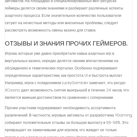
автоматов. На площадках и специализированных веб-ресурсах
геймеры делятся своим знаниями и разбирают различные аспекты
азартного процесса. Если значительное количество пользователи
сетуют на нечестные методы или внезапные проблемы, следует
рассмотреть возможность смены казино для ставок.
ОТЗЫВЫ И ЗНАНИЯ ПРОЧИХ ГЕЙМЕРОВ.
Игроки, которые уже давно приобретали навык азартных игр в
виртуальных казино, нередко делятся своими впечатлениями на
обсуждениях и тематических порталах. Особенно подчеркивают
определенные характеристики, как простота UI и быстрота выплат.
Например, игрок с псевдонимом LuckyGambler замечает, что ресурс
XCasino дает возможность снятия выигрышей в течение 24 часов, что
является важным достоинством по сравнению с соперниками.
Прочие участники подчеркивают необходимость ассортимента
развлечений. В частности, игровые автоматы от разработчика YGaming
собирают положительные отзывы за большую выплату в 96-98%. Это
превращает их заманчивыми для игроков, что жаждет не только