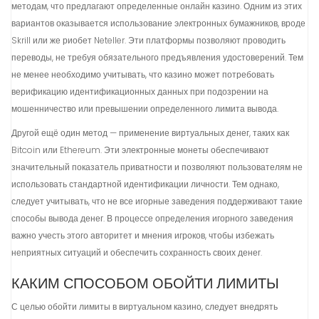
методам, что предлагают определенные онлайн казино. Одним из этих
вариантов оказывается использование электронных бумажников, вроде
Skrill или же риобет Neteller. Эти платформы позволяют проводить
переводы, не требуя обязательного предъявления удостоверений. Тем
не менее необходимо учитывать, что казино может потребовать
верификацию идентификационных данных при подозрении на
мошенничество или превышении определенного лимита вывода.
Другой ещё один метод — применение виртуальных денег, таких как
Bitcoin или Ethereum. Эти электронные монеты обеспечивают
значительный показатель приватности и позволяют пользователям не
использовать стандартной идентификации личности. Тем однако,
следует учитывать, что не все игорные заведения поддерживают такие
способы вывода денег. В процессе определения игорного заведения
важно учесть этого авторитет и мнения игроков, чтобы избежать
неприятных ситуаций и обеспечить сохранность своих денег.
КАКИМ СПОСОБОМ ОБОЙТИ ЛИМИТЫ
С целью обойти лимиты в виртуальном казино, следует внедрять