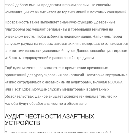
своей добром имени, предлагают игрокам различные способы
коммуникации: от живых чатов до горячих линий и почтовых сообщений.
Прозрачность также выполняет значимую функцию. Доверенные
платформы размещают регламенты и требования геймплея на
очевидном месте, чтобы избежать недопонимания. Например, перед
запуском раунда на игровых автоматах или в покер, важно ознакомиться
с лимитами взносов и условиями бонусов. Данное способствует игрокам
избежать недоразумений и разногласий в грядущем.
Ещё один момент — заключается в применении признанных
организаций для урегулирования разногласий. Некоторые виртуальные
казино сотрудничают с независимыми аудиторами, включая eCOGRA
или iTech Labs, могущие служить медиаторами в запутанных
обстоятельствах. Данное внушает доверие геймерам в том, что их
жалобы будут обработаны честно и объективно.
АУДИТ ЧЕСТНОСТИ АЗАРТНЫХ
УСТРОЙСТВ
Тестирование честности слотовых машин представляет собой