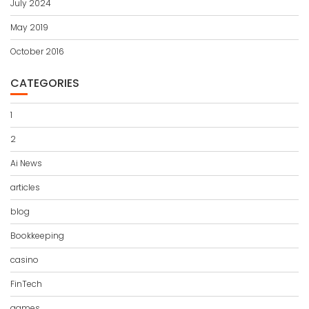
July 2024
May 2019
October 2016
CATEGORIES
1
2
Ai News
articles
blog
Bookkeeping
casino
FinTech
games