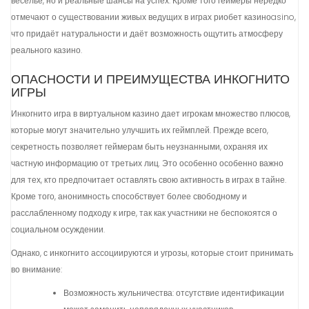
веселье, но и реальные шансы на успех. Кроме того геймеры нередко
отмечают о существовании живых ведущих в играх риобет казиноasino,
что придаёт натуральности и даёт возможность ощутить атмосферу
реального казино.
ОПАСНОСТИ И ПРЕИМУЩЕСТВА ИНКОГНИТО
ИГРЫ
Инкогнито игра в виртуальном казино дает игрокам множество плюсов,
которые могут значительно улучшить их геймплей. Прежде всего,
секретность позволяет геймерам быть неузнанными, охраняя их
частную информацию от третьих лиц. Это особенно особенно важно
для тех, кто предпочитает оставлять свою активность в играх в тайне.
Кроме того, анонимность способствует более свободному и
расслабленному подходу к игре, так как участники не беспокоятся о
социальном осуждении.
Однако, с инкогнито ассоциируются и угрозы, которые стоит принимать
во внимание:
Возможность жульничества: отсутствие идентификации