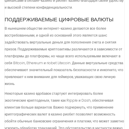
финансами в онлайн-казино и риобет казино благодаря своей удобству
и высокой степени конфиденциальности.
ПОДДЕРЖИВАЕМЫЕ ЦИФРОВЫЕ ВАЛЮТЫ
В нынешнем обществе интернет-казино делаются все более
востребованными, и одной из оснований этого является шанс
задействовать виртуальные деньги для пополнения счета и снятия
призов. Поддерживаемые криптоактивы различаются в зависимости от
платформы до платформы, но чаще всего используемыми включают в
себя Bitcoin, Ethereum и riobet Litecoin. Данные виртуальные средства
обеспечивают значительный показатель безопасности и инкогнито, что
привлекает к ним внимание для геймеров, уважающих свою личную
жизнь.
Некоторые казино вдобавок стартуют интегрировать более
экзотические криптоденьги, такие как Ripple и Dash, обеспечивая
клиентам больше вариантов. Важно подчеркнуть, что применение
криптографических валют в казино риобет позволяет возможность
обойти обычные банковские ограничения и платежи, что может заметно
ускорить обработку транзакций. Это обстоятельство в частности важно