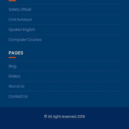
Safety Officer
Civil Surveyor
Spoken English
Computer Courses
PAGES
Blog
Gallery
About Us
Contact Us
© All right reserved 2019