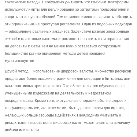
тактические методы. Необходимо учитывать, что гэмблинг-платформы
используют лимиты для регулирования за затратами пользователей и
защиты от злоупотреблений. Тем не менее имеются варианты обходить
эти ограничения, не преступая регламента. Один из подобных подходов
— оформление различных аккаунтов. Задействуя разные электронные
e-mail и платежные системы, игрок может повысить свои ограничения
на депозиты и беты. Тем не менее нужно оставаться осторожным:
большинство казино применяют методы детектирования
мультиаккаунтов.
Другой метод — использование цифровой валюты. Множество ресурсов
предлагают более высокие ограничения для операций в биткойнах или
альтернативных криптовалютах. Это обстоятельство обусловлено с
уменьшенными издержками на деятельность и недостатком
посредничества. Кроме того, виртуальные операции обычно скорее и
конфиденциальнее, что тоже может быть достоинством для игроков,
желающих больше свободы в действиях. Необходимо учитывать о
рисках: изменчивость цены цифровых валют может влиять на величину
добычи или потери.