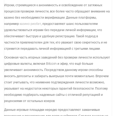
Игроки, стремящиеся к анонимность и освобождение от затяжных
процессов проверки личности, все более часто обращают внимание на
казино без необходимости верификации. Данные платформы,
например
казино риобет
, предоставляют шанс пользователям
удовольствоваться играми без передачи личной информации, что
обеспечивает быструю и удобную регистрацию. Такой подход в
частности привлекателен для тех, кто уважает свою секретность и не
стремится передавать личной информацией с третьими лицами.
Основная часть игорных заведений без проверки личности используют
цифровые валюты, включая Bitcoin и эфир, что ещё больше
увеличивает анонимность. Посредством данному игроки способны
вносить депозиты и забирать выигрыши почти моментально. Впрочем
стоит учитывать, что неимение подтверждения личности возможно,
указывает на недостаток некоторых гарантий безопасности. Поэтому
необходимо подбирать надежные сайты с отличной репутацией и
рецензиями от остальных юзеров.
Данные игровые площадки нередко предоставляют заманчивые
поощрения и предложения для первых геймеров. Следует тщательно