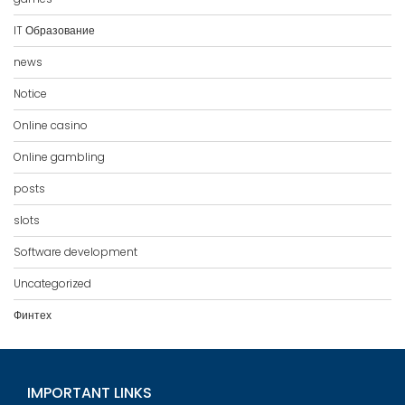
IT Образование
news
Notice
Online casino
Online gambling
posts
slots
Software development
Uncategorized
Финтех
IMPORTANT LINKS