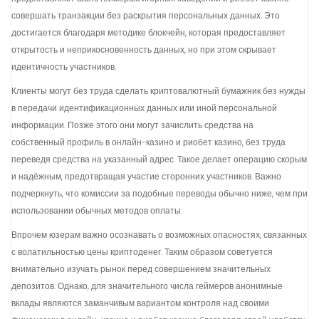
совершать транзакции без раскрытия персональных данных. Это
достигается благодаря методике блокчейн, которая предоставляет
открытость и неприкосновенность данных, но при этом скрывает
идентичность участников.
Клиенты могут без труда сделать криптовалютный бумажник без нужды
в передачи идентификационных данных или иной персональной
информации. Позже этого они могут зачислить средства на
собственный профиль в онлайн-казино и риобет казино, без труда
переведя средства на указанный адрес. Такое делает операцию скорым
и надёжным, предотвращая участие сторонних участников. Важно
подчеркнуть, что комиссии за подобные переводы обычно ниже, чем при
использовании обычных методов оплаты.
Впрочем юзерам важно осознавать о возможных опасностях, связанных
с волатильностью цены криптоденег. Таким образом советуется
внимательно изучать рынок перед совершением значительных
депозитов. Однако, для значительного числа геймеров анонимные
вклады являются заманчивым вариантом контроля над своими