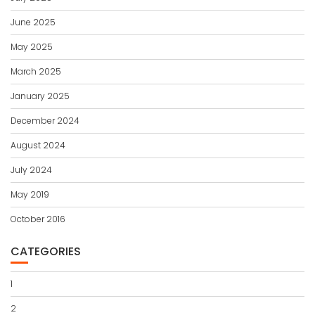
June 2025
May 2025
March 2025
January 2025
December 2024
August 2024
July 2024
May 2019
October 2016
CATEGORIES
1
2