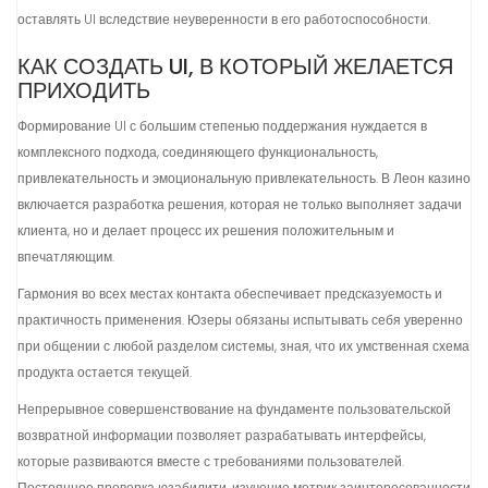
оставлять UI вследствие неуверенности в его работоспособности.
КАК СОЗДАТЬ UI, В КОТОРЫЙ ЖЕЛАЕТСЯ
ПРИХОДИТЬ
Формирование UI с большим степенью поддержания нуждается в
комплексного подхода, соединяющего функциональность,
привлекательность и эмоциональную привлекательность. В Леон казино
включается разработка решения, которая не только выполняет задачи
клиента, но и делает процесс их решения положительным и
впечатляющим.
Гармония во всех местах контакта обеспечивает предсказуемость и
практичность применения. Юзеры обязаны испытывать себя уверенно
при общении с любой разделом системы, зная, что их умственная схема
продукта остается текущей.
Непрерывное совершенствование на фундаменте пользовательской
возвратной информации позволяет разрабатывать интерфейсы,
которые развиваются вместе с требованиями пользователей.
Постоянное проверка юзабилити, изучение метрик заинтересованности