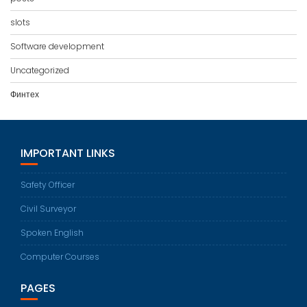
slots
Software development
Uncategorized
Финтех
IMPORTANT LINKS
Safety Officer
Civil Surveyor
Spoken English
Computer Courses
PAGES