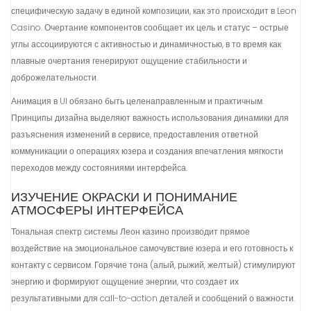
специфическую задачу в единой композиции, как это происходит в Leon
Casino. Очертание компонентов сообщает их цель и статус – острые
углы ассоциируются с активностью и динамичностью, в то время как
плавные очертания генерируют ощущение стабильности и
доброжелательности.
Анимация в UI обязано быть целенаправленным и практичным.
Принципы дизайна выделяют важность использования динамики для
разъяснения изменений в сервисе, предоставления ответной
коммуникации о операциях юзера и создания впечатления мягкости
переходов между состояниями интерфейса.
ИЗУЧЕНИЕ ОКРАСКИ И ПОНИМАНИЕ
АТМОСФЕРЫ ИНТЕРФЕЙСА
Тональная спектр системы Леон казино производит прямое
воздействие на эмоциональное самочувствие юзера и его готовность к
контакту с сервисом. Горячие тона (алый, рыжий, желтый) стимулируют
энергию и формируют ощущение энергии, что создает их
результативными для call-to-action деталей и сообщений о важности.