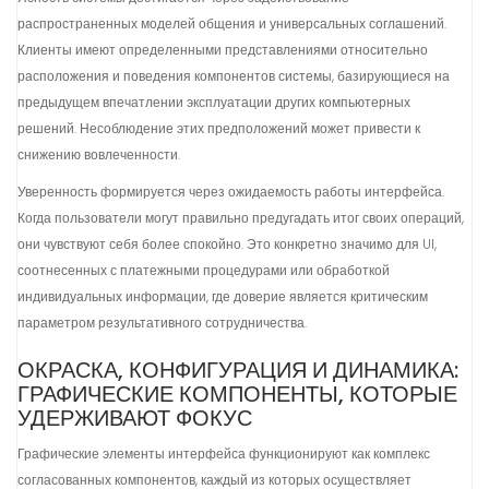
распространенных моделей общения и универсальных соглашений.
Клиенты имеют определенными представлениями относительно
расположения и поведения компонентов системы, базирующиеся на
предыдущем впечатлении эксплуатации других компьютерных
решений. Несоблюдение этих предположений может привести к
снижению вовлеченности.
Уверенность формируется через ожидаемость работы интерфейса.
Когда пользователи могут правильно предугадать итог своих операций,
они чувствуют себя более спокойно. Это конкретно значимо для UI,
соотнесенных с платежными процедурами или обработкой
индивидуальных информации, где доверие является критическим
параметром результативного сотрудничества.
ОКРАСКА, КОНФИГУРАЦИЯ И ДИНАМИКА:
ГРАФИЧЕСКИЕ КОМПОНЕНТЫ, КОТОРЫЕ
УДЕРЖИВАЮТ ФОКУС
Графические элементы интерфейса функционируют как комплекс
согласованных компонентов, каждый из которых осуществляет