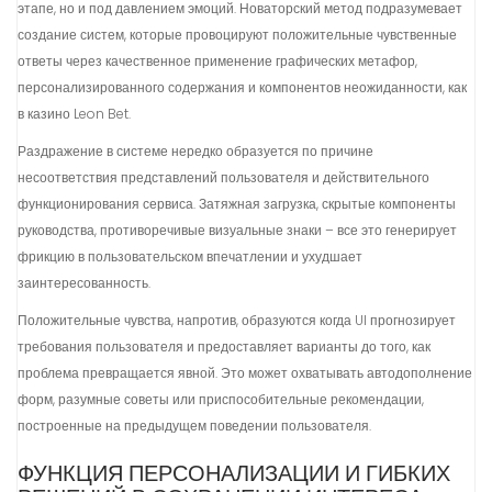
этапе, но и под давлением эмоций. Новаторский метод подразумевает
создание систем, которые провоцируют положительные чувственные
ответы через качественное применение графических метафор,
персонализированного содержания и компонентов неожиданности, как
в казино Leon Bet.
Раздражение в системе нередко образуется по причине
несоответствия представлений пользователя и действительного
функционирования сервиса. Затяжная загрузка, скрытые компоненты
руководства, противоречивые визуальные знаки – все это генерирует
фрикцию в пользовательском впечатлении и ухудшает
заинтересованность.
Положительные чувства, напротив, образуются когда UI прогнозирует
требования пользователя и предоставляет варианты до того, как
проблема превращается явной. Это может охватывать автодополнение
форм, разумные советы или приспособительные рекомендации,
построенные на предыдущем поведении пользователя.
ФУНКЦИЯ ПЕРСОНАЛИЗАЦИИ И ГИБКИХ