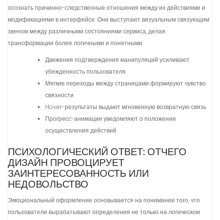
осознать причинно-следственные отношения между их действиями и
модификациями в интерфейсе. Они выступают визуальным связующим
звеном между различными состояниями сервиса, делая
трансформации более логичными и понятными.
Движения подтверждения манипуляций усиливают
убежденность пользователя
Мягкие переходы между страницами формируют чувство
связности
Hover-результаты выдают мгновенную возвратную связь
Прогресс-анимации уведомляют о положении
осуществления действий
ПСИХОЛОГИЧЕСКИЙ ОТВЕТ: ОТЧЕГО
ДИЗАЙН ПРОВОЦИРУЕТ
ЗАИНТЕРЕСОВАННОСТЬ ИЛИ
НЕДОВОЛЬСТВО
Эмоциональный оформление основывается на понимании того, что
пользователи вырабатывают определения не только на логическом