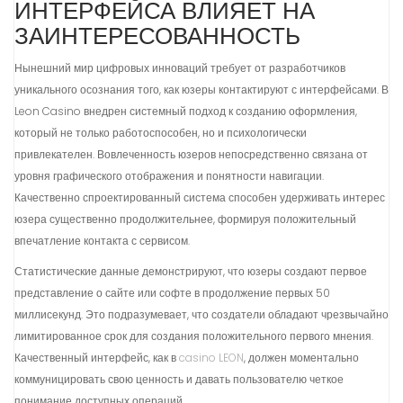
ИНТЕРФЕЙСА ВЛИЯЕТ НА
ЗАИНТЕРЕСОВАННОСТЬ
Нынешний мир цифровых инноваций требует от разработчиков
уникального осознания того, как юзеры контактируют с интерфейсами. В
Leon Casino внедрен системный подход к созданию оформления,
который не только работоспособен, но и психологически
привлекателен. Вовлеченность юзеров непосредственно связана от
уровня графического отображения и понятности навигации.
Качественно спроектированный система способен удерживать интерес
юзера существенно продолжительнее, формируя положительный
впечатление контакта с сервисом.
Статистические данные демонстрируют, что юзеры создают первое
представление о сайте или софте в продолжение первых 50
миллисекунд. Это подразумевает, что создатели обладают чрезвычайно
лимитированное срок для создания положительного первого мнения.
Качественный интерфейс, как в
casino LEON
, должен моментально
коммуницировать свою ценность и давать пользователю четкое
понимание доступных операций.