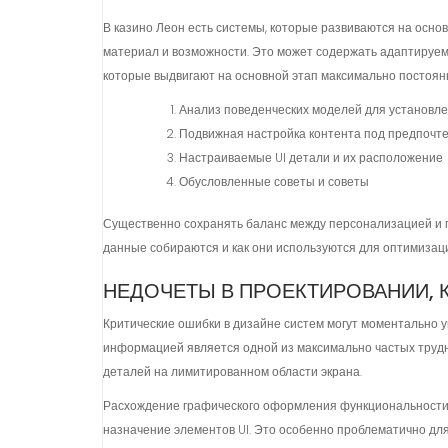
В казино Леон есть системы, которые развиваются на осно
материал и возможности. Это может содержать адаптируе
которые выдвигают на основной этап максимально постоя
Анализ поведенческих моделей для установл
Подвижная настройка контента под предпочт
Настраиваемые UI детали и их расположение
Обусловленные советы и советы
Существенно сохранять баланс между персонализацией и п
данные собираются и как они используются для оптимизаци
НЕДОЧЕТЫ В ПРОЕКТИРОВАНИИ,
Критические ошибки в дизайне систем могут моментально у
информацией является одной из максимально частых трудн
деталей на лимитированном области экрана.
Расхождение графического оформления функциональности с
назначение элементов UI. Это особенно проблематично для 