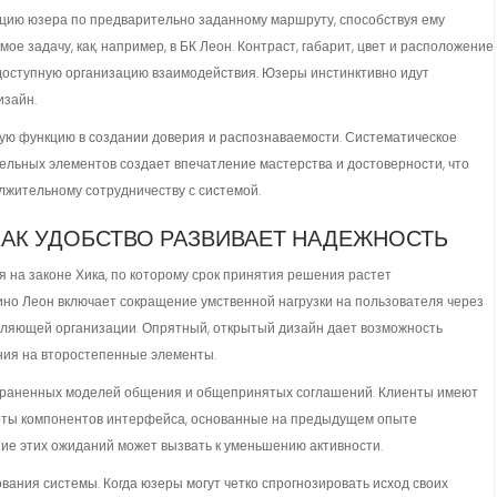
цию юзера по предварительно заданному маршруту, способствуя ему
е задачу, как, например, в БК Леон. Контраст, габарит, цвет и расположение
доступную организацию взаимодействия. Юзеры инстинктивно идут
изайн.
ую функцию в создании доверия и распознаваемости. Систематическое
ельных элементов создает впечатление мастерства и достоверности, что
лжительному сотрудничеству с системой.
КАК УДОБСТВО РАЗВИВАЕТ НАДЕЖНОСТЬ
 на законе Хика, по которому срок принятия решения растет
ино Леон включает сокращение умственной нагрузки на пользователя через
ляющей организации. Опрятный, открытый дизайн дает возможность
ния на второстепенные элементы.
страненных моделей общения и общепринятых соглашений. Клиенты имеют
оты компонентов интерфейса, основанные на предыдущем опыте
ие этих ожиданий может вызвать к уменьшению активности.
ания системы. Когда юзеры могут четко спрогнозировать исход своих