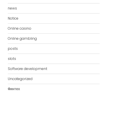
news
Notice
Online casino
Online gambling
posts
slots
Software development
Uncategorized
Финтех