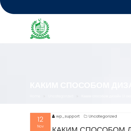
Skip
to
content
КАКИМ СПОСОБОМ ДИЗ
Home
Uncategorized
Каким способом дизайн UI о
wp_support
Uncategorized
12
Nov
КАКИМ СПОСОБОМ Д