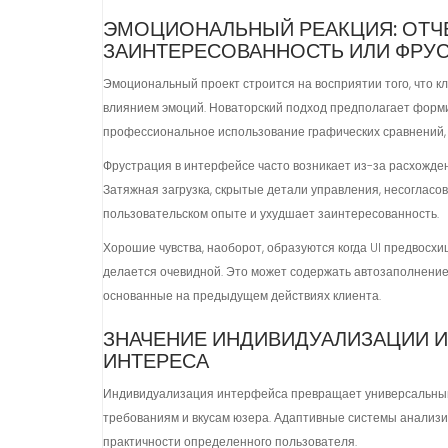
ЭМОЦИОНАЛЬНЫЙ РЕАКЦИЯ: ОТЧ
ЗАИНТЕРЕСОВАННОСТЬ ИЛИ ФРУ
Эмоциональный проект строится на восприятии того, что к
влиянием эмоций. Новаторский подход предполагает форм
профессиональное использование графических сравнений, 
Фрустрация в интерфейсе часто возникает из-за расхожде
Затяжная загрузка, скрытые детали управления, несоглас
пользовательском опыте и ухудшает заинтересованность.
Хорошие чувства, наоборот, образуются когда UI предвосх
делается очевидной. Это может содержать автозаполнение
основанные на предыдущем действиях клиента.
ЗНАЧЕНИЕ ИНДИВИДУАЛИЗАЦИИ И
ИНТЕРЕСА
Индивидуализация интерфейса превращает универсальный
требованиям и вкусам юзера. Адаптивные системы анализи
практичности определенного пользователя.