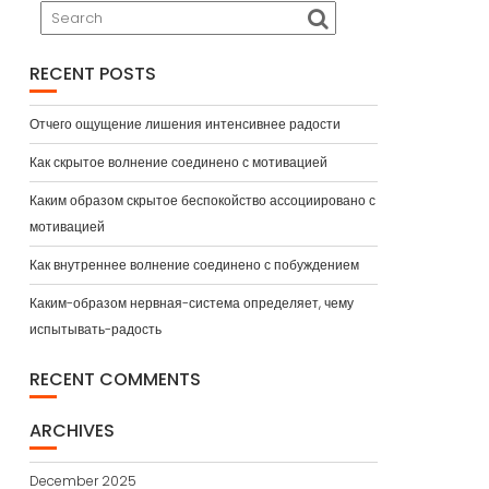
RECENT POSTS
Отчего ощущение лишения интенсивнее радости
Как скрытое волнение соединено с мотивацией
Каким образом скрытое беспокойство ассоциировано с
мотивацией
Как внутреннее волнение соединено с побуждением
Каким-образом нервная-система определяет, чему
испытывать-радость
RECENT COMMENTS
ARCHIVES
December 2025