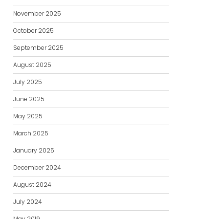
November 2025
October 2025
September 2025
August 2025
July 2025
June 2025
May 2025
March 2025
January 2025
December 2024
August 2024
July 2024
May 2019