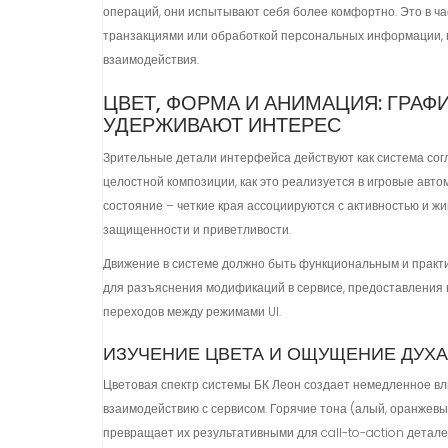
операций, они испытывают себя более комфортно. Это в ч
транзакциями или обработкой персональных информации, 
взаимодействия.
ЦВЕТ, ФОРМА И АНИМАЦИЯ: ГРА
УДЕРЖИВАЮТ ИНТЕРЕС
Зрительные детали интерфейса действуют как система сог
целостной композиции, как это реализуется в игровые авт
состояние – четкие края ассоциируются с активностью и жи
защищенности и приветливости.
Движение в системе должно быть функциональным и практ
для разъяснения модификаций в сервисе, предоставления 
переходов между режимами UI.
ИЗУЧЕНИЕ ЦВЕТА И ОЩУЩЕНИЕ ДУХА 
Цветовая спектр системы БК Леон создает немедленное вли
взаимодействию с сервисом. Горячие тона (алый, оранжевы
превращает их результативными для call-to-action детал