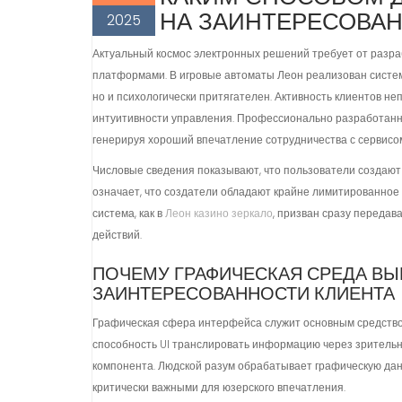
НА ЗАИНТЕРЕСОВА
2025
Актуальный космос электронных решений требует от разраб
платформами. В игровые автоматы Леон реализован систем
но и психологически притягателен. Активность клиентов н
интуитивности управления. Профессионально разработанн
генерируя хороший впечатление сотрудничества с сервисо
Числовые сведения показывают, что пользователи создают 
означает, что создатели обладают крайне лимитированное
система, как в
Леон казино зеркало
, призван сразу передав
действий.
ПОЧЕМУ ГРАФИЧЕСКАЯ СРЕДА В
ЗАИНТЕРЕСОВАННОСТИ КЛИЕНТА
Графическая сфера интерфейса служит основным средство
способность UI транслировать информацию через зрительн
компонента. Людской разум обрабатывает графическую дан
критически важными для юзерского впечатления.