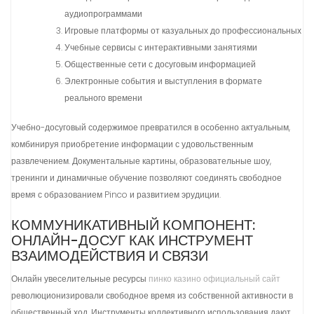
аудиопрограммами
Игровые платформы от казуальных до профессиональных
Учебные сервисы с интерактивными занятиями
Общественные сети с досуговым информацией
Электронные события и выступления в формате
реального времени
Учебно-досуговый содержимое превратился в особенно актуальным,
комбинируя приобретение информации с удовольственным
развлечением. Документальные картины, образовательные шоу,
тренинги и динамичные обучение позволяют соединять свободное
время с образованием Pinco и развитием эрудиции.
КОММУНИКАТИВНЫЙ КОМПОНЕНТ:
ОНЛАЙН-ДОСУГ КАК ИНСТРУМЕНТ
ВЗАИМОДЕЙСТВИЯ И СВЯЗИ
Онлайн увеселительные ресурсы
пинко казино официальный сайт
революционизировали свободное время из собственной активности в
общественный ход. Инструменты коллективного использования дают