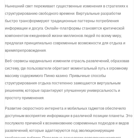
Нынешний свет переживает существенные изменения в стратегиях к
структурированию свободного времени. Виртуальные разработки
быстро трансформируют традиционные паттерны потребления
информации и досуга. Онлайн-платформы становятся критической
компонентом ежедневной жизни миллионов людей по всему миру,
предлагая принципиально современные возможности для отдыха и
времяпрепровождения.
Веб-сервисы кардинально изменили отрасль развлечений, образовав
систему, где пользователи обретают моментальный путь к огромному
массиву содержимого Пинко казино. Привычные способы
структурирования отдыха постепенно замещаются виртуальным
решениям, которые гарантируют улучшенную универсальность и
простоту применения.
Развитие скоростного интернета и мобильных гаджетов обеспечило
доступным восприятие информации в различной позиции планеты. Это
послужило причиной к возникновению современных подходов и видов
развлечений, которые адаптируются под эволюционирующие
требования публики. Передовые технологии революционизируют