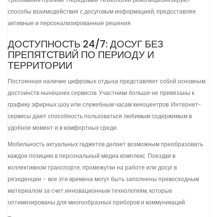
способы взаимодействия с досуговым информацией, предоставляя
активные и персонализированные решения.
ДОСТУПНОСТЬ 24/7: ДОСУГ БЕЗ
ПРЕПЯТСТВИЙ ПО ПЕРИОДУ И
ТЕРРИТОРИИ
Постоянная наличие цифровых отдыха представляет собой основным
достоинств нынешних сервисов. Участники больше не привязаны к
графику эфирных шоу или служебным часам киноцентров. Интернет-
сервисы дают способность пользоваться любимым содержимым в
удобное момент и в комфортных среде.
Мобильность актуальных гаджетов делает возможным преобразовать
каждое позицию в персональный медиа комплекс. Поездки в
коллективном транспорте, промежутки на работе или досуг в
резиденции – все эти времена могут быть заполнены превосходным
материалом за счет инновационным технологиям, которые
оптимизированы для многообразных приборов и коммуникаций.