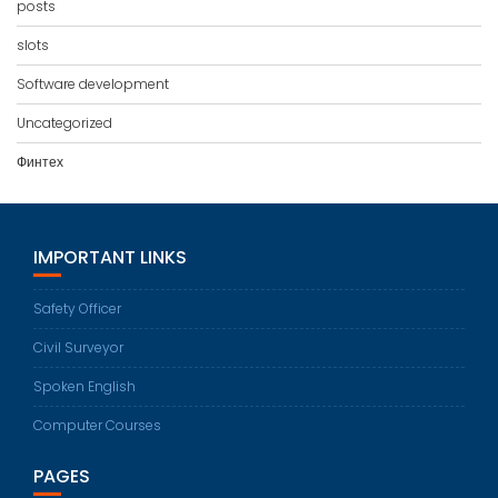
posts
slots
Software development
Uncategorized
Финтех
IMPORTANT LINKS
Safety Officer
Civil Surveyor
Spoken English
Computer Courses
PAGES