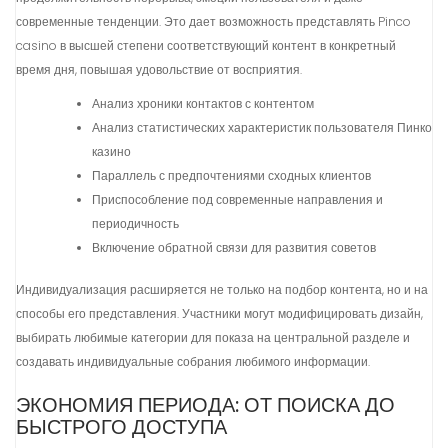
современные тенденции. Это дает возможность представлять Pinco
casino в высшей степени соответствующий контент в конкретный
время дня, повышая удовольствие от восприятия.
Анализ хроники контактов с контентом
Анализ статистических характеристик пользователя Пинко
казино
Параллель с предпочтениями сходных клиентов
Приспособление под современные направления и
периодичность
Включение обратной связи для развития советов
Индивидуализация расширяется не только на подбор контента, но и на
способы его представления. Участники могут модифицировать дизайн,
выбирать любимые категории для показа на центральной разделе и
создавать индивидуальные собрания любимого информации.
ЭКОНОМИЯ ПЕРИОДА: ОТ ПОИСКА ДО
БЫСТРОГО ДОСТУПА