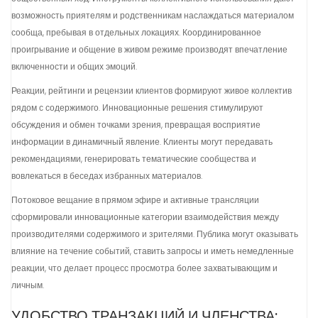
возможность приятелям и родственникам наслаждаться материалом
сообща, пребывая в отдельных локациях. Координированное
проигрывание и общение в живом режиме производят впечатление
включенности и общих эмоций.
Реакции, рейтинги и рецензии клиентов формируют живое коллектив
рядом с содержимого. Инновационные решения стимулируют
обсуждения и обмен точками зрения, превращая восприятие
информации в динамичный явление. Клиенты могут передавать
рекомендациями, генерировать тематические сообщества и
вовлекаться в беседах избранных материалов.
Потоковое вещание в прямом эфире и активные трансляции
сформировали инновационные категории взаимодействия между
производителями содержимого и зрителями. Публика могут оказывать
влияние на течение событий, ставить запросы и иметь немедленные
реакции, что делает процесс просмотра более захватывающим и
личным.
УДОБСТВО ТРАНЗАКЦИЙ И ЧЛЕНСТВА: