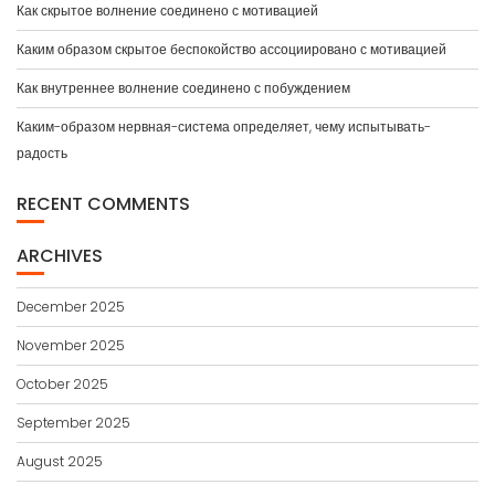
Как скрытое волнение соединено с мотивацией
Каким образом скрытое беспокойство ассоциировано с мотивацией
Как внутреннее волнение соединено с побуждением
Каким-образом нервная-система определяет, чему испытывать-
радость
RECENT COMMENTS
ARCHIVES
December 2025
November 2025
October 2025
September 2025
August 2025