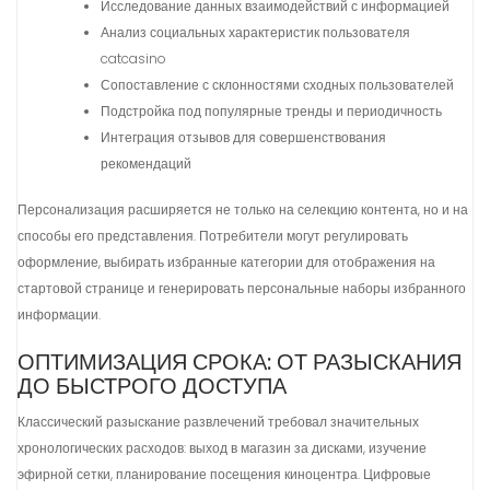
Исследование данных взаимодействий с информацией
Анализ социальных характеристик пользователя
catcasino
Сопоставление с склонностями сходных пользователей
Подстройка под популярные тренды и периодичность
Интеграция отзывов для совершенствования
рекомендаций
Персонализация расширяется не только на селекцию контента, но и на
способы его представления. Потребители могут регулировать
оформление, выбирать избранные категории для отображения на
стартовой странице и генерировать персональные наборы избранного
информации.
ОПТИМИЗАЦИЯ СРОКА: ОТ РАЗЫСКАНИЯ
ДО БЫСТРОГО ДОСТУПА
Классический разыскание развлечений требовал значительных
хронологических расходов: выход в магазин за дисками, изучение
эфирной сетки, планирование посещения киноцентра. Цифровые