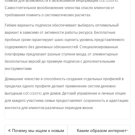
помехи для возможности к эксклюзивной информации cat casino.
Самостоятельное возобновление членства спасло клиентов от
требования помнить о систематических расчетах.
Гибкие варианты подписок обеспечивают выбирать оптимальный
вариант в зависимо от активности работы ресурса. Бесплатные
пробные сроки гарантируют шанс оценить уровень представляемого
содержимого без денежных обязанностей. Специализированные
платформы предлагают разные ступени входа, от элементарных
безоплатных версий до премиум-подписок с дополнительными
инструментами.
Домашние членство и способность создания отдельных профилей в
пределах одного профиля делают применение систем денежно
выгодным cat casino для домов. Детский управление и личные опции
для каждого участника семьи предоставляют сохранность и адаптацию
контента для клиентов различных периодов жизни.
POST
Почему мы ищем к новым
Каким образом интернет-
NAVIGATION