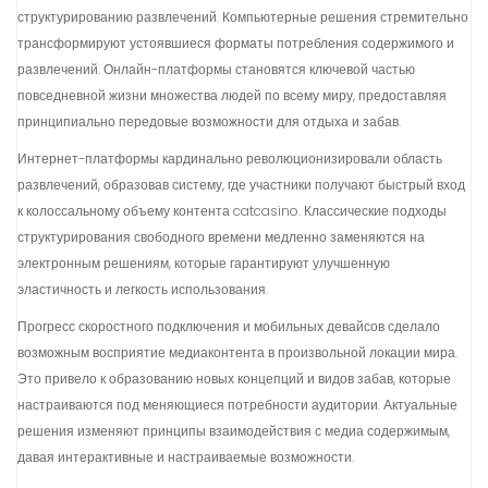
структурированию развлечений. Компьютерные решения стремительно
трансформируют устоявшиеся форматы потребления содержимого и
развлечений. Онлайн-платформы становятся ключевой частью
повседневной жизни множества людей по всему миру, предоставляя
принципиально передовые возможности для отдыха и забав.
Интернет-платформы кардинально революционизировали область
развлечений, образовав систему, где участники получают быстрый вход
к колоссальному объему контента catcasino. Классические подходы
структурирования свободного времени медленно заменяются на
электронным решениям, которые гарантируют улучшенную
эластичность и легкость использования.
Прогресс скоростного подключения и мобильных девайсов сделало
возможным восприятие медиаконтента в произвольной локации мира.
Это привело к образованию новых концепций и видов забав, которые
настраиваются под меняющиеся потребности аудитории. Актуальные
решения изменяют принципы взаимодействия с медиа содержимым,
давая интерактивные и настраиваемые возможности.