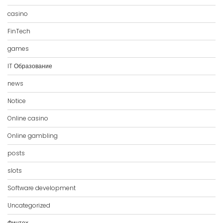
casino
FinTech
games
IT Образование
news
Notice
Online casino
Online gambling
posts
slots
Software development
Uncategorized
Финтех