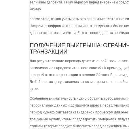
величины депозита. Таким образом перед внесением средс
казино.
Кроме этого, важно учитывать, что различные платежные с
Например, цифровые кошельки часто предлагают более низ
данных аспектов поможет избежать неожиданных неожидан
ПОЛУЧЕНИЕ ВЫИГРЫША: ОГРАНИЧ
ТРАНЗАКЦИИ
Для результативного перевода денег из онлайн казино важн
зависимости от предпочтительного способа. К примеру, цифро
перерабатывают транзакции в течение 24 часа. Впрочем д
Любой поставщик устанавливает свои ограничения на обнали
сутки.
Особенное внимательность нужно обратить требованиям 
персональных данных и домашнего адреса перед тем как с
период, однако считается стандартной процессом для обе
требуемые бумаги, чтобы предотвратить задержек. Следует 
ставкам, которые следует выполнить перед получением вы