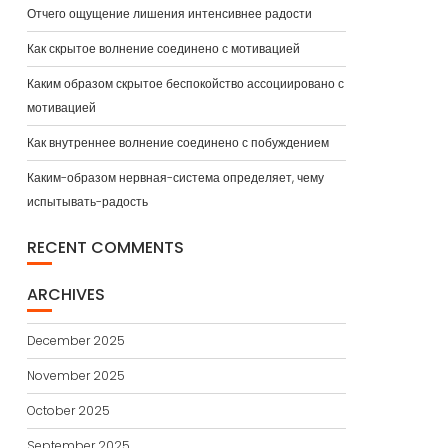
Отчего ощущение лишения интенсивнее радости
Как скрытое волнение соединено с мотивацией
Каким образом скрытое беспокойство ассоциировано с
мотивацией
Как внутреннее волнение соединено с побуждением
Каким-образом нервная-система определяет, чему
испытывать-радость
RECENT COMMENTS
ARCHIVES
December 2025
November 2025
October 2025
September 2025