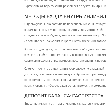
подтверждающий адрес проживания. Процедура может потреб
Эффективная верификация разрешает получать выигрыши и
МЕТОДЫ ВХОДА ВНУТРЬ ИНДИВИ
С целью успешного доступа на персональный кабинет вирт
шагам. Во-первых, удостоверьтесь, что у вас имеется дейст
создания аккаунта будет длиться всего несколько минут. По
Заполните все необходимые графы, в том числе имя пользо
Кроме того, для доступа в профиль, вам необходимо вводит
веб-сайта найдите иконку “Вход” и внесите ваш учетное имя
сервисов предлагают возможность восстановления с помо
Следует помнить о защите: ни в коем случае не раскрыва
доступа для защиты вашего аккаунта. Кроме того рекоменд
проверку подлинности, если она доступна. Данное поможет
проникновения и уберечь ваши деньги в целости и сохранно
ДЕПОЗИТ БАЛАНСА: РАСПРОСТР
Внесение аккаунта в интернет-казино считается ключевым