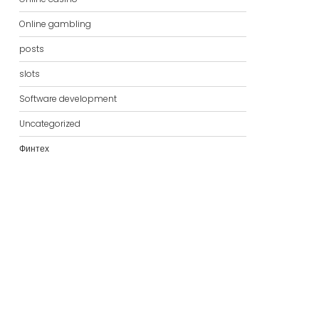
Online gambling
posts
slots
Software development
Uncategorized
Финтех