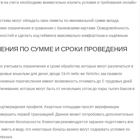
тв на счета необходимо внимательно изучить условия и требования онлайн-
истемы могут обладать свои лимиты по минимальной сумме вклада.
кие ограничения в сравнении с банковскими картами. Осведомлённость
ностей и сделать ход гейминга максимально комфортным и надёжным.
ЕНИЯ ПО СУММЕ И СРОКИ ПРОВЕДЕНИЯ
о учитывать ограничения и сроки обработки, которые могут различаться в
вые кошельки для денег, вроде Skrill либо же Neteller, как правило
енежные перечисления имеют возможность отнимать до 5 трудовых дней.
чивание, которые могут быть от нескольких соток до пары тысяч баксов в
подтверждения профиля. Азартные площадки просят верификации
овершить первой транзакцией. Данное может потребовать дополнительно
спечения безопасности. Клиентам рекомендуется заранее подготовить все
иметь в виду, что некоторые бонусы казино могут содержать условия по
игрыша.