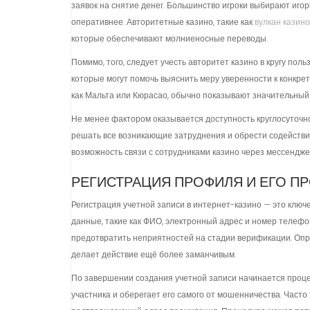
заявок на снятие денег. Большинство игроки выбирают иго
оперативнее. Авторитетные казино, такие как
вулкан казино
которые обеспечивают молниеносные переводы.
Помимо, того, следует учесть авторитет казино в кругу по
которые могут помочь выяснить меру уверенности к конкре
как Мальта или Кюрасао, обычно показывают значительный
Не менее фактором оказывается доступность круглосуточн
решать все возникающие затруднения и обрести содействи
возможность связи с сотрудниками казино через мессенджер
РЕГИСТРАЦИЯ ПРОФИЛЯ И ЕГО П
Регистрация учетной записи в интернет-казино — это ключ
данные, такие как ФИО, электронный адрес и номер телефон
предотвратить неприятностей на стадии верификации. Опр
делает действие ещё более заманчивым.
По завершении создания учетной записи начинается проце
участника и оберегает его самого от мошенничества. Част