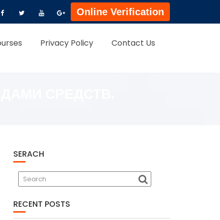
Online Verification
ourses
Privacy Policy
Contact Us
ДАМИ СРЕДСТВ.
SERACH
RECENT POSTS