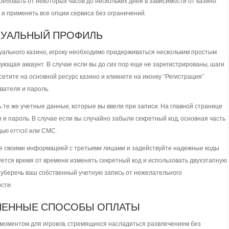
овать от некоторых часов до нескольких дней в зависимости от казино.
 применять все опции сервиса без ограничений.
ДУАЛЬНЫЙ ПРОФИЛЬ
уального казино, игроку необходимо придерживаться нескольким простым
вующая аккаунт. В случае если вы до сих пор еще не зарегистрированы, шаги
сетите на основной ресурс казино и кликните на иконку “Регистрация”.
вателя и пароль.
ь те же учетные данные, которые вы ввели при записи. На главной странице
 и пароль. В случае если вы случайно забыли секретный код, основная часть
щью email или СМС.
йте своими информацией с третьими лицами и задействуйте надежные коды
уется время от времени изменять секретный код и использовать двухэтапную
 уберечь ваш собственный учетную запись от нежелательного
сти.
АНЕННЫЕ СПОСОБЫ ОПЛАТЫ
 моментом для игроков, стремящихся насладиться развлечением без