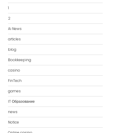
1
2
Ai News
articles
blog
Bookkeeping
casino
FinTech
games
IT Образование
news
Notice
Online casino