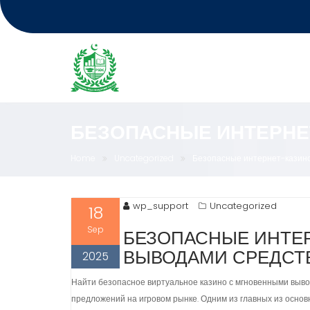
Skip
to
content
БЕЗОПАСНЫЕ ИНТЕРНЕ
Home
Uncategorized
Безопасные интернет-казино
wp_support
Uncategorized
18
Sep
БЕЗОПАСНЫЕ ИНТЕ
ВЫВОДАМИ СРЕДСТВ
2025
Найти безопасное виртуальное казино с мгновенными выво
предложений на игровом рынке. Одним из главных из осно