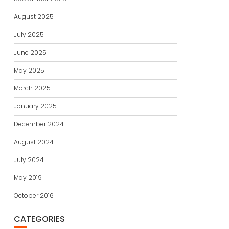
August 2025
July 2025
June 2025
May 2025
March 2025
January 2025
December 2024
August 2024
July 2024
May 2019
October 2016
CATEGORIES