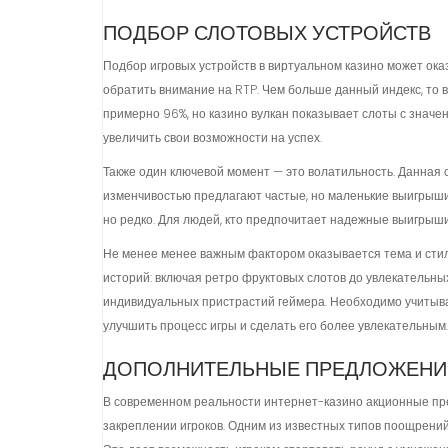
ПОДБОР СЛОТОВЫХ УСТРОЙСТВ
Подбор игровых устройств в виртуальном казино может ока
обратить внимание на RTP. Чем больше данный индекс, то
примерно 96%, но казино вулкан показывает слоты с значе
увеличить свои возможности на успех.
Также один ключевой момент — это волатильность. Данная 
изменчивостью предлагают частые, но маленькие выигрыши
но редко. Для людей, кто предпочитает надежные выигрыши
Не менее менее важным фактором оказывается тема и сти
историй: включая ретро фруктовых слотов до увлекательн
индивидуальных пристрастий геймера. Необходимо учитыва
улучшить процесс игры и сделать его более увлекательным.
ДОПОЛНИТЕЛЬНЫЕ ПРЕДЛОЖЕНИЯ
В современном реальности интернет-казино акционные пр
закреплении игроков. Одним из известных типов поощрений 