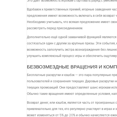
Это дает возможность игрокам стартовать раунд с умножен
Вдобавок к приветственных премий, игорные заведения ча
предложения имеют возможность включать в себя возврат 
Необходимо учитывать, что всякая предложение имеет свои
рассмотреть перед присоединением.
Дополнительно ещё одной заманчивой функцией являются е
состязаться один с другим за крупные призы. Эти события, 
возможность заполучить экстра вознаграждения без лишни
улучшить комплексный процесс игры и обеспечить ощутиму
БЕЗВОЗМЕЗДНЫЕ ВРАЩЕНИЯ И КОМП
Бесплатные раскрутки и кэшбэк — это пара популярные пр
пользователей и сохранения текущих. Даровые раскрутки н
текущих промоакций. Они предоставляют шанс игрокам испы
Обычно такие вращения имеют определенные условия, нап
Возврат денег, или кэшбэк, является часть от проигранных
привлекательно для тех, кто регулярно участвует в играх и
может изменяться от 5% до 20% и обычно начисляется еж