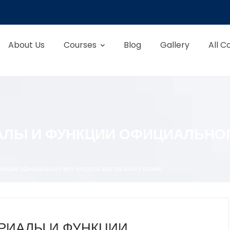
About Us
Courses
Blog
Gallery
All C
ИАЛЫ И ФУНКЦИИ ОФИЦИАЛЬНО
ункции официального веб-ресурса виртуального казино
ЕРИАЛЫ И ФУНКЦИИ