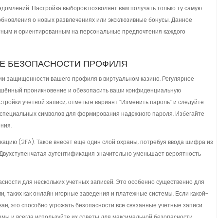
ведомлений. Настройка выборов позволяет вам получать только ту самую
 обновления о новых развлечениях или эксклюзивные бонусы. Данное
ртным и ориентированным на персональные предпочтения каждого
ИЕ БЕЗОПАСНОСТИ ПРОФИЛЯ
тии защищенности вашего профиля в виртуальном казино. Регулярное
решённый проникновение и обезопасить ваши конфиденциальную
стройки учетной записи, отметьте вариант “Изменить пароль” и следуйте
и специальных символов для формирования надежного пароля. Избегайте
ния.
ацию (2FA). Такое внесет еще один слой охраны, потребуя ввода шифра из
. Двухступенчатая аутентификация значительно уменьшает вероятность
пасности для нескольких учетных записей. Это особенно существенно для
, таких как онлайн игорные заведения и платежные системы. Если какой-
ан, это способно угрожать безопасности все связанные учетные записи.
мы и всегда используйте их советы для максимальной безопасности.