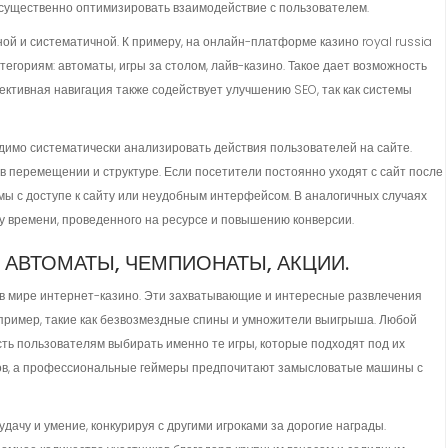
существенно оптимизировать взаимодействие с пользователем.
ой и систематичной. К примеру, на онлайн-платформе казино royal russia
тегориям: автоматы, игры за столом, лайв-казино. Такое дает возможность
ктивная навигация также содействует улучшению SEO, так как системы
имо систематически анализировать действия пользователей на сайте.
 перемещении и структуре. Если посетители постоянно уходят с сайт после
мы с доступе к сайту или неудобным интерфейсом. В аналогичных случаях
у времени, проведенного на ресурсе и повышению конверсии.
 АВТОМАТЫ, ЧЕМПИОНАТЫ, АКЦИИ.
в мире интернет-казино. Эти захватывающие и интересные развлечения
пример, такие как безвозмездные спины и умножители выигрыша. Любой
ть пользователям выбирать именно те игры, которые подходят под их
ов, а профессиональные геймеры предпочитают замысловатые машины с
ачу и умение, конкурируя с другими игроками за дорогие награды.