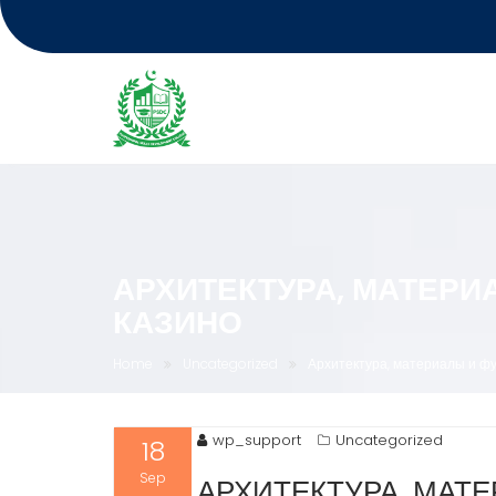
Skip
to
content
АРХИТЕКТУРА, МАТЕР
КАЗИНО
Home
Uncategorized
Архитектура, материалы и ф
wp_support
Uncategorized
18
Sep
АРХИТЕКТУРА, МАТ