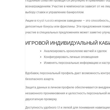
Подобные события проводятся регулярно и привлекают огр
вознаграждениям. Участие в чемпионатах зависит от не лиш
выбору ставок и управлению банкроллом.
Акции в royal russia игорном заведении — это способность
депозитные бонусы или фриспины. Эти предложения помог
участие в специальных предложениях может заметно улучш
ИГРОВОЙ ИНДИВИДУАЛЬНЫЙ КАБ
Анализировать хронологию матчей и сделок
Конфигурировать личные оповещения
Изменять персональные информацию и настр
Вдобавок, персональный профиль дает возможность контрол
безопасного азарта.
Защита данных в личном профиле обеспечивается внедрен
незаконного проникновения и целостность персональной и
двухэтапную проверку.
Доступность удобного UI и легкой для понимания навигац