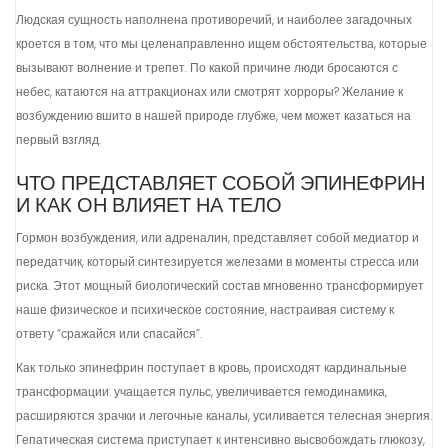
Людская сущность наполнена противоречий, и наиболее загадочных
кроется в том, что мы целенаправленно ищем обстоятельства, которые
вызывают волнение и трепет. По какой причине люди бросаются с
небес, катаются на аттракционах или смотрят хорроры? Желание к
возбуждению вшито в нашей природе глубже, чем может казаться на
первый взгляд.
ЧТО ПРЕДСТАВЛЯЕТ СОБОЙ ЭПИНЕФРИН
И КАК ОН ВЛИЯЕТ НА ТЕЛО
Гормон возбуждения, или адреналин, представляет собой медиатор и
передатчик, который синтезируется железами в моменты стресса или
риска. Этот мощный биологический состав мгновенно трансформирует
наше физическое и психическое состояние, настраивая систему к
ответу “сражайся или спасайся”.
Как только эпинефрин поступает в кровь, происходят кардинальные
трансформации: учащается пульс, увеличивается гемодинамика,
расширяются зрачки и легочные каналы, усиливается телесная энергия.
Гепатическая система приступает к интенсивно высвобождать глюкозу,