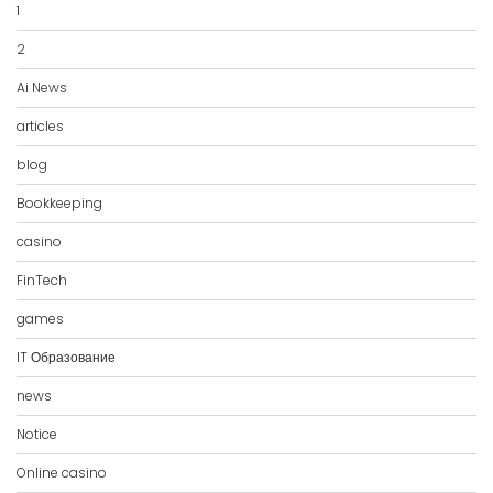
1
2
Ai News
articles
blog
Bookkeeping
casino
FinTech
games
IT Образование
news
Notice
Online casino