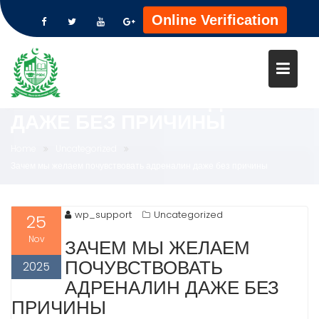
Online Verification
Skip
to
ЗАЧЕМ МЫ ЖЕЛАЕМ
content
ПОЧУВСТВОВАТЬ АДРЕНАЛИ
ДАЖЕ БЕЗ ПРИЧИНЫ
Home
Uncategorized
Зачем мы желаем почувствовать адреналин даже без причины
wp_support
Uncategorized
25
Nov
ЗАЧЕМ МЫ ЖЕЛАЕМ
ПОЧУВСТВОВАТЬ
2025
АДРЕНАЛИН ДАЖЕ БЕЗ
ПРИЧИНЫ