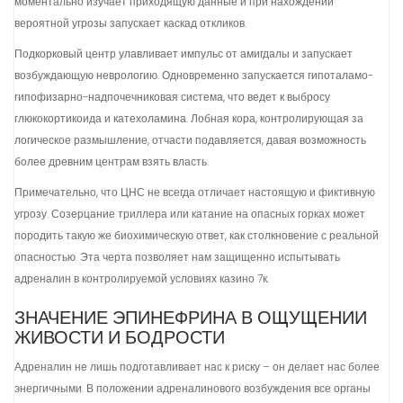
моментально изучает приходящую данные и при нахождении
вероятной угрозы запускает каскад откликов.
Подкорковый центр улавливает импульс от амигдалы и запускает
возбуждающую неврологию. Одновременно запускается гипоталамо-
гипофизарно-надпочечниковая система, что ведет к выбросу
глюкокортикоида и катехоламина. Лобная кора, контролирующая за
логическое размышление, отчасти подавляется, давая возможность
более древним центрам взять власть.
Примечательно, что ЦНС не всегда отличает настоящую и фиктивную
угрозу. Созерцание триллера или катание на опасных горках может
породить такую же биохимическую ответ, как столкновение с реальной
опасностью. Эта черта позволяет нам защищенно испытывать
адреналин в контролируемой условиях казино 7к.
ЗНАЧЕНИЕ ЭПИНЕФРИНА В ОЩУЩЕНИИ
ЖИВОСТИ И БОДРОСТИ
Адреналин не лишь подготавливает нас к риску – он делает нас более
энергичными. В положении адреналинового возбуждения все органы