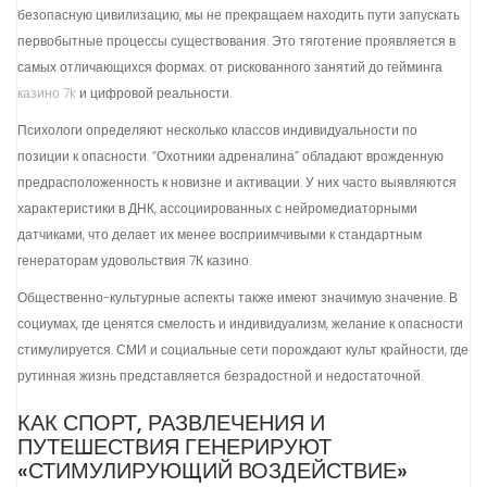
безопасную цивилизацию, мы не прекращаем находить пути запускать
первобытные процессы существования. Это тяготение проявляется в
самых отличающихся формах: от рискованного занятий до гейминга
казино 7k
и цифровой реальности.
Психологи определяют несколько классов индивидуальности по
позиции к опасности. “Охотники адреналина” обладают врожденную
предрасположенность к новизне и активации. У них часто выявляются
характеристики в ДНК, ассоциированных с нейромедиаторными
датчиками, что делает их менее восприимчивыми к стандартным
генераторам удовольствия 7К казино.
Общественно-культурные аспекты также имеют значимую значение. В
социумах, где ценятся смелость и индивидуализм, желание к опасности
стимулируется. СМИ и социальные сети порождают культ крайности, где
рутинная жизнь представляется безрадостной и недостаточной.
КАК СПОРТ, РАЗВЛЕЧЕНИЯ И
ПУТЕШЕСТВИЯ ГЕНЕРИРУЮТ
«СТИМУЛИРУЮЩИЙ ВОЗДЕЙСТВИЕ»