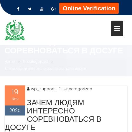
Online Verification
Skip
to
content
ЗАЧЕМ ЛЮДЯМ ИНТЕРЕСНО
СОРЕВНОВАТЬСЯ В ДОСУГЕ
Home
Uncategorized
Зачем людям интересно соревноваться в досуге
wp_support
Uncategorized
19
Nov
ЗАЧЕМ ЛЮДЯМ
ИНТЕРЕСНО
2025
СОРЕВНОВАТЬСЯ В
ДОСУГЕ