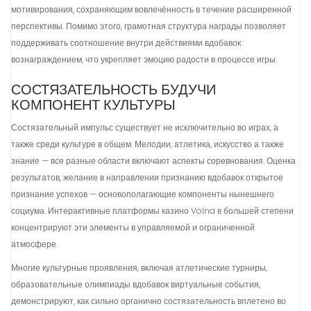
мотивирования, сохраняющим вовлечённость в течение расширенной
перспективы. Помимо этого, грамотная структура награды позволяет
поддерживать соотношение внутри действиями вдобавок
вознаграждением, что укрепляет эмоцию радости в процессе игры.
СОСТЯЗАТЕЛЬНОСТЬ БУДУЧИ
КОМПОНЕНТ КУЛЬТУРЫ
Состязательный импульс существует не исключительно во играх, а
также среди культуре в общем. Мелодии, атлетика, искусство а также
знание — все разные области включают аспекты соревнования. Оценка
результатов, желание в направлении признанию вдобавок открытое
признание успехов — основополагающие компоненты нынешнего
социума. Интерактивные платформы казино Volna в большей степени
концентрируют эти элементы в управляемой и ограниченной
атмосфере.
Многие культурные проявления, включая атлетические турниры,
образовательные олимпиады вдобавок виртуальные события,
демонстрируют, как сильно органично состязательность вплетено во