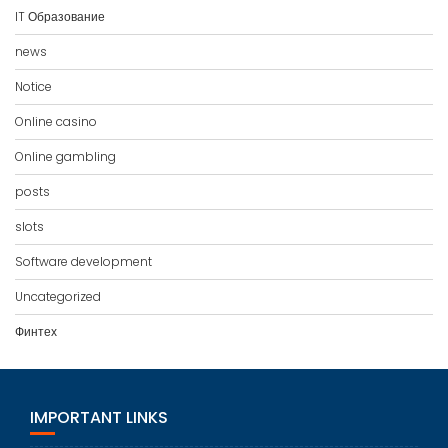
IT Образование
news
Notice
Online casino
Online gambling
posts
slots
Software development
Uncategorized
Финтех
IMPORTANT LINKS