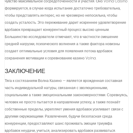
чувство максимальной сосредоточенности и участия. Оно Volna Casino
формируется, в случае когда испытание достаточно требовательна,
чтобы представлять интерес, но не чрезмерно непосильна, чтобы
создать усталость. Это переживание дарит искреннее удовлетворение
вдобавок превращает конкурентный процесс высоко ценным.
Большинство исследователи отмечают, что в частности смешение
средней нагрузки, психического волнения а также фактора новизны
создает оптимальные условия для появления потока вдобавок
сохранения мотивации к соревнованию казино Volna.
ЗАКЛЮЧЕНИЕ
Тяга к состязаниям Волна Казино — является врожденная составная
часть индивидуальной натуры, связанная с эволюционными,
социальными а также эмоциональными закономерностями. Соревнуясь,
человек не просто пытается в направлении успеху, а также познаёт
собственные пределы, укрепляет умения вдобавок усиливает связи с
другими окружающими. Развлечения, будучи безопасная среда
конкуренции, предоставляют шанс проживать эмоции триумфа
вдобавок неудачи, учиться, анализировать вдобавок развиваться.