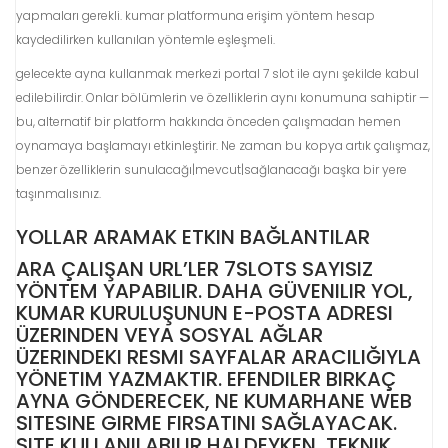
yapmaları gerekli. kumar platformuna erişim yöntem hesap
kaydedilirken kullanılan yöntemle eşleşmeli.
gelecekte ayna kullanmak merkezi portal 7 slot ile aynı şekilde kabul
edilebilirdir. Onlar bölümlerin ve özelliklerin aynı konumuna sahiptir —
bu, alternatif bir platform hakkında önceden çalışmadan hemen
oynamaya başlamayı etkinleştirir. Ne zaman bu kopya artık çalışmaz,
benzer özelliklerin sunulacağı|mevcut|sağlanacağı başka bir yere
taşınmalısınız.
YOLLAR ARAMAK ETKIN BAĞLANTILAR
ARA ÇALIŞAN URL’LER 7SLOTS SAYISIZ
YÖNTEM YAPABILIR. DAHA GÜVENILIR YOL,
KUMAR KURULUŞUNUN E-POSTA ADRESI
ÜZERINDEN VEYA SOSYAL AĞLAR
ÜZERINDEKI RESMI SAYFALAR ARACILIĞIYLA
YÖNETIM YAZMAKTIR. EFENDILER BIRKAÇ
AYNA GÖNDERECEK, NE KUMARHANE WEB
SITESINE GIRME FIRSATINI SAĞLAYACAK.
SITE KULLANILABILIR HALDEYKEN, TEKNIK