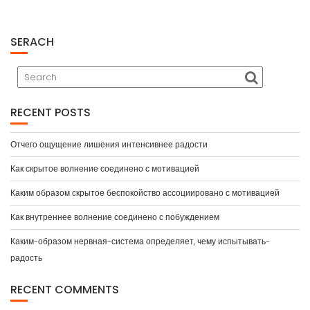
SERACH
RECENT POSTS
Отчего ощущение лишения интенсивнее радости
Как скрытое волнение соединено с мотивацией
Каким образом скрытое беспокойство ассоциировано с мотивацией
Как внутреннее волнение соединено с побуждением
Каким-образом нервная-система определяет, чему испытывать-
радость
RECENT COMMENTS