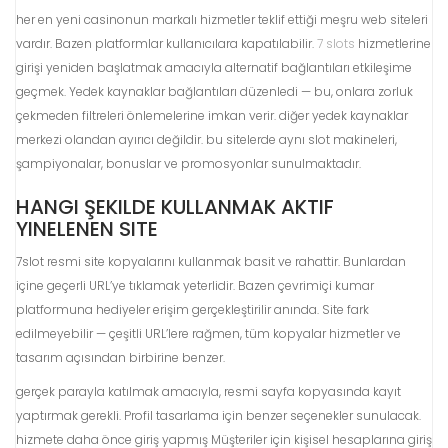
her en yeni casinonun markalı hizmetler teklif ettiği meşru web siteleri
vardır. Bazen platformlar kullanıcılara kapatılabilir.
7 slots
hizmetlerine
girişi yeniden başlatmak amacıyla alternatif bağlantıları etkileşime
geçmek. Yedek kaynaklar bağlantıları düzenledi — bu, onlara zorluk
çekmeden filtreleri önlemelerine imkan verir. diğer yedek kaynaklar
merkezi olandan ayırıcı değildir. bu sitelerde aynı slot makineleri,
şampiyonalar, bonuslar ve promosyonlar sunulmaktadır.
HANGI ŞEKILDE KULLANMAK AKTIF
YINELENEN SITE
7slot resmi site kopyalarını kullanmak basit ve rahattir. Bunlardan
içine geçerli URL’ye tıklamak yeterlidir. Bazen çevrimiçi kumar
platformuna hediyeler erişim gerçekleştirilir anında. Site fark
edilmeyebilir — çeşitli URL’lere rağmen, tüm kopyalar hizmetler ve
tasarım açısından birbirine benzer.
gerçek parayla katılmak amacıyla, resmi sayfa kopyasında kayıt
yaptırmak gerekli. Profil tasarlama için benzer seçenekler sunulacak.
hizmete daha önce giriş yapmış Müşteriler için kişisel hesaplarına giriş