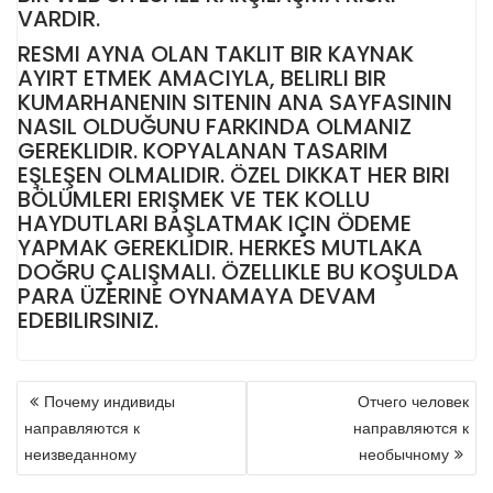
VARDIR.
RESMI AYNA OLAN TAKLIT BIR KAYNAK
AYIRT ETMEK AMACIYLA, BELIRLI BIR
KUMARHANENIN SITENIN ANA SAYFASININ
NASIL OLDUĞUNU FARKINDA OLMANIZ
GEREKLIDIR. KOPYALANAN TASARIM
EŞLEŞEN OLMALIDIR. ÖZEL DIKKAT HER BIRI
BÖLÜMLERI ERIŞMEK VE TEK KOLLU
HAYDUTLARI BAŞLATMAK IÇIN ÖDEME
YAPMAK GEREKLIDIR. HERKES MUTLAKA
DOĞRU ÇALIŞMALI. ÖZELLIKLE BU KOŞULDA
PARA ÜZERINE OYNAMAYA DEVAM
EDEBILIRSINIZ.
POST
Почему индивиды
Отчего человек
NAVIGATION
направляются к
направляются к
неизведанному
необычному