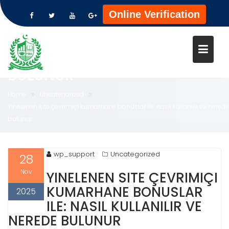
Online Verification
YINELENEN SITE ÇEVRIMIÇI
Skip
KUMARHANE BONUSLAR ILE:
to
NASIL KULLANILIR VE NEREDE
content
BULUNUR
Home
Uncategorized
Yinelenen site çevrimiçi kumarhane bonuslar ile: nasıl kullanılır ve nerede
bulunur
wp_support
Uncategorized
28
Nov
YINELENEN SITE ÇEVRIMIÇI
KUMARHANE BONUSLAR
2025
ILE: NASIL KULLANILIR VE
NEREDE BULUNUR