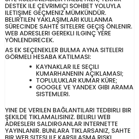
DESTEK ILE ÇEVRIMIÇI SOHBET YOLUYLA
ILETIŞIME GEÇMENIZ MÜMKÜNDÜR.
BELIRTILEN YAKLAŞIMLARI KULLANMA
SÜRECINDE SAHTE SITELERE GEÇIŞ ÖNLENIR.
WEB ADRESLERI GEREKLI ILGINÇ YERE
YÖNLENDIRECEK.
AS EK SEÇENEKLER BULMA AYNA SITELERI
GÖRMELI HESABA KATILMASI:
KAYNAKLAR ILE SEÇILI
KUMARHANENIN AÇIKLAMASI;
TOPLULUKLAR KUMAR KÜRE;
GOOGLE VE YANDEX GIBI ARAMA
SISTEMLERI.
YINE DE VERILEN BAĞLANTILARI TEDBIRLI BIR
ŞEKILDE TIKLAMALISINIZ. BELIRLI WEB
ADRESLERI SALDIRGANLAR INTERNETTE
YAYINLANIR. BUNLARA TIKLARSANIZ, SAHTE
BIR WEB SITESI ILE KARŞILAŞMA RISKI