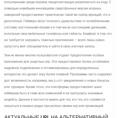
популярными среди игроков, предпочитающих развлекаться на ходу. С
помощью новейшим инновациям, смартфонные версии игорных
заведений предоставляют практически такой же набор функций, что и
десктопные. Геймеры могут получать удовольствие от излюбленными
слотами, настольными играми и в том числе настоящими дилерами,
используя свои мобильные телефоны или таблеты. Комфорт в том, что
не требуется загружать тяжелые приложения — всего лишь нужно
запустить веб-обозреватель и зайти в свою учетную запись.
Тем не менее многие пользователи отдают предпочтение особые
приложения для азартных игр. Эти предоставляют более устойчивое
надежное подключение и оптимизированы для определенных
аппаратов, что делает игру более плавной. Программы часто содержат
доп. возможности, например, как push-уведомления о новых бонусах
или турнирах. Кроме этого, эти платформы предоставляют шанс
геймерам быть в теме всех изменений и не пропускать значимые
апдейты. Данное в частности важно для тех, кто тех, кто стремится
оказаться в первых рядах при релизе свежих игр или промоакций.
АКТУАЛЬНЫЕ URL НА АЛЬТЕРНАТИВНЫЙ