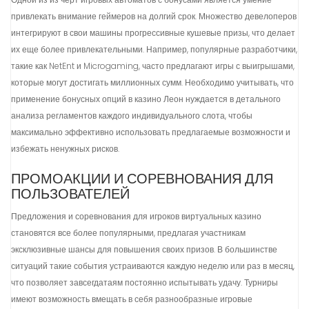
привлекать внимание геймеров на долгий срок. Множество девелоперов
интегрируют в свои машины прогрессивные кушевые призы, что делает
их еще более привлекательными. Например, популярные разработчики,
такие как NetEnt и Microgaming, часто предлагают игры с выигрышами,
которые могут достигать миллионных сумм. Необходимо учитывать, что
применение бонусных опций в казино Леон нуждается в детального
анализа регламентов каждого индивидуального слота, чтобы
максимально эффективно использовать предлагаемые возможности и
избежать ненужных рисков.
ПРОМОАКЦИИ И СОРЕВНОВАНИЯ ДЛЯ
ПОЛЬЗОВАТЕЛЕЙ
Предложения и соревнования для игроков виртуальных казино
становятся все более популярными, предлагая участникам
эксклюзивные шансы для повышения своих призов. В большинстве
ситуаций такие события устраиваются каждую неделю или раз в месяц,
что позволяет завсегдатаям постоянно испытывать удачу. Турниры
имеют возможность вмещать в себя разнообразные игровые