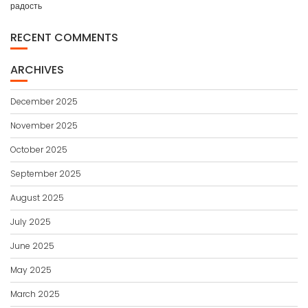
радость
RECENT COMMENTS
ARCHIVES
December 2025
November 2025
October 2025
September 2025
August 2025
July 2025
June 2025
May 2025
March 2025