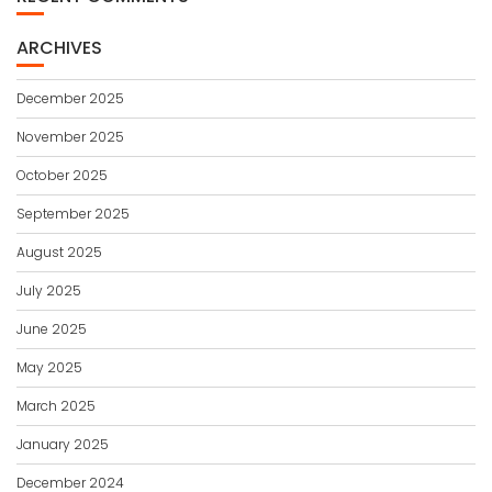
ARCHIVES
December 2025
November 2025
October 2025
September 2025
August 2025
July 2025
June 2025
May 2025
March 2025
January 2025
December 2024