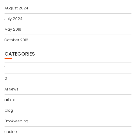
August 2024
July 2024
May 2019
October 2016
CATEGORIES
1
2
Ai News
articles
blog
Bookkeeping
casino