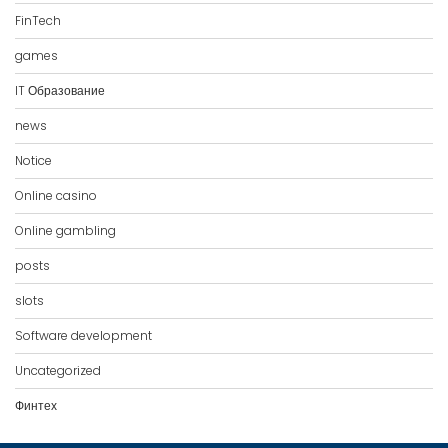
FinTech
games
IT Образование
news
Notice
Online casino
Online gambling
posts
slots
Software development
Uncategorized
Финтех