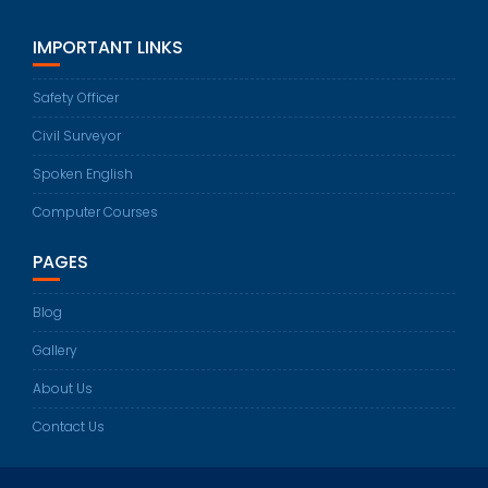
IMPORTANT LINKS
Safety Officer
Civil Surveyor
Spoken English
Computer Courses
PAGES
Blog
Gallery
About Us
Contact Us