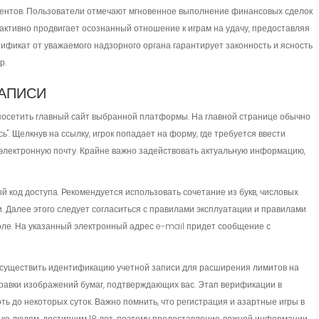
иентов. Пользователи отмечают мгновенное выполнение финансовых сделок
 активно продвигает осознанный отношение к играм на удачу, предоставляя
тификат от уважаемого надзорного органа гарантирует законность и ясность
р.
ЗАПИСИ
 посетить главный сайт выбранной платформы. На главной странице обычно
ь". Щелкнув на ссылку, игрок попадает на форму, где требуется ввести
электронную почту. Крайне важно задействовать актуальную информацию,
й код доступа. Рекомендуется использовать сочетание из букв, числовых
. Далее этого следует согласиться с правилами эксплуатации и правилами
поле. На указанный электронный адрес e-mail придет сообщение с
существить идентификацию учетной записи для расширения лимитов на
тправки изображений бумаг, подтверждающих вас. Этап верификации в
ь до некоторых суток. Важно помнить, что регистрация и азартные игры в
ько людям, достигшим 18 лет, поэтому предоставление ложной информации