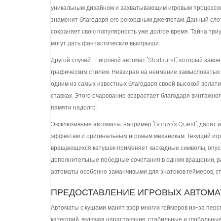
уникальным дизайном и захватывающим игровым процессом. 
знаменит благодаря его рекордным джекпотам. Данный сло
сохраняет свою популярность уже долгое время. Тайна три
могут дать фантастические выигрыши.
Другой случай — игровой автомат "Starburst", который за
графическим стилем. Невзирая на неимение замысловатых 
одним из самых известных благодаря своей высокой волат
ставках. Этого очарование возрастает благодаря винтажног
памяти надолго.
Эксклюзивные автоматы, например "Gonzo's Quest", дарят 
эффектам и оригинальным игровым механикам. Текущий игр
вращающихся катушек применяет каскадные символы, опус
дополнительные победные сочетания в одном вращении, 
автоматы особенно заманчивыми для знатоков геймеров, ст
ПРЕДОСТАВЛЕНИЕ ИГРОВЫХ АВТОМ
Автоматы с кушами манят взор многих геймеров из-за пер
категорий, включая нарастающие, стабильные и глобальные