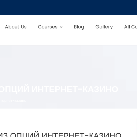
About Us
Courses
Blog
Gallery
All C
ОПЦИЙ ИНТЕРНЕТ-КАЗИНО
нтернет-казино
ИЗ ОПЦИЙ ИНТЕРНЕТ-КАЗИНО