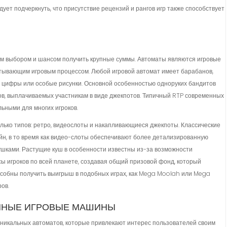
ует подчеркнуть, что присутствие рецензий и рангов игр также способствует
оим выбором и шансом получить крупные суммы. Автоматы являются игровые
атывающим игровым процессом. Любой игровой автомат имеет барабанов,
, цифры или особые рисунки. Основной особенностью одноруких бандитов
тов, выплачиваемых участникам в виде джекпотов. Типичный RTP современных
ьными для многих игроков.
лько типов: ретро, видеослоты и накапливающиеся джекпоты. Классические
йн, в то время как видео-слоты обеспечивают более детализированную
ушками. Растущие куш в особенности известны из-за возможности
ы игроков по всей планете, создавая общий призовой фонд, который
особны получить выигрыш в подобных играх, как Mega Moolah или Mega
ов.
ННЫЕ ИГРОВЫЕ МАШИНЫ
уникальных автоматов, которые привлекают интерес пользователей своим