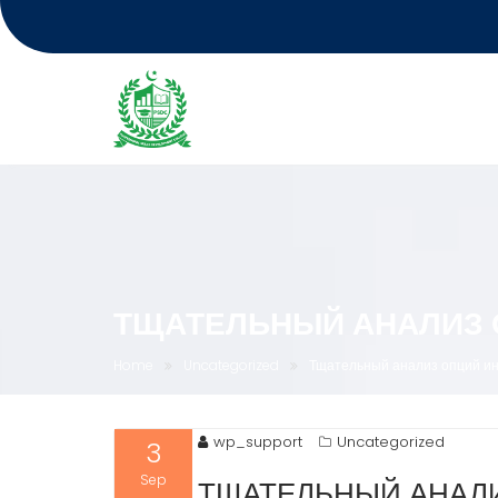
Skip
to
content
ТЩАТЕЛЬНЫЙ АНАЛИЗ 
Home
Uncategorized
Тщательный анализ опций и
wp_support
Uncategorized
3
Sep
ТЩАТЕЛЬНЫЙ АНАЛ