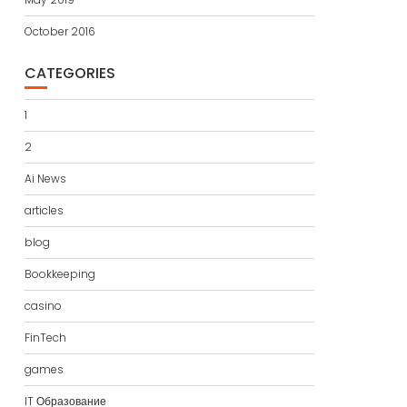
October 2016
CATEGORIES
1
2
Ai News
articles
blog
Bookkeeping
casino
FinTech
games
IT Образование