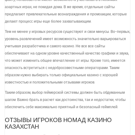
азартных играх, не покидая дома. В же время, отдельные сайты
предлагают привлекательные вознаграждения и промоакции, которые
делают процесс игры еще более захватывающим.
Тем не менее у игровых ресурсов существуют и свои минусы. Во-первых,
уровень развлечений имеет возможность значительно варьироваться
учитывая разработчика и самого казино. Не все все сайты
обеспечивают на одном уровне качественный качество графики и звука,
что может изменить общее впечатление от игры. Кроме того, имеется
опасность встретиться с недобросовестными операторами. Таким
образом нужно выбирать только официальные казино с хорошей
известностью и положительными отзывами игроков.
Таким образом, выбор геймерской системы должен быть обдуманным
шагом. Важно брать в расчет как достоинства, так и недостатки, чтобы
обеспечить себе максимально приятный и безопасный геймплей.
ОТЗЫВЫ ИГРОКОВ НОМАД КАЗИНО
КАЗАХСТАН