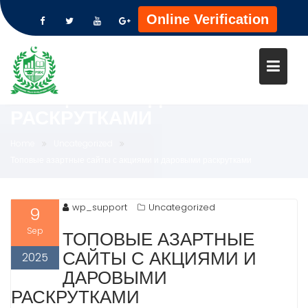
Online Verification
Skip
to
ТОПОВЫЕ АЗАРТНЫЕ САЙТЫ
content
С АКЦИЯМИ И ДАРОВЫМИ
РАСКРУТКАМИ
Home
Uncategorized
Топовые азартные сайты с акциями и даровыми раскрутками
wp_support
Uncategorized
9
Sep
ТОПОВЫЕ АЗАРТНЫЕ
САЙТЫ С АКЦИЯМИ И
2025
ДАРОВЫМИ
РАСКРУТКАМИ