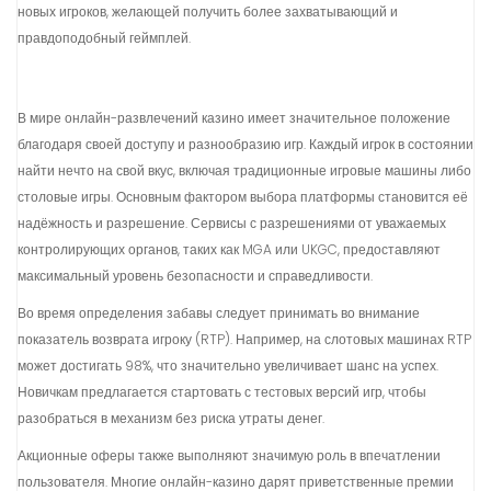
новых игроков, желающей получить более захватывающий и
правдоподобный геймплей.
В мире онлайн-развлечений казино имеет значительное положение
благодаря своей доступу и разнообразию игр. Каждый игрок в состоянии
найти нечто на свой вкус, включая традиционные игровые машины либо
столовые игры. Основным фактором выбора платформы становится её
надёжность и разрешение. Сервисы с разрешениями от уважаемых
контролирующих органов, таких как MGA или UKGC, предоставляют
максимальный уровень безопасности и справедливости.
Во время определения забавы следует принимать во внимание
показатель возврата игроку (RTP). Например, на слотовых машинах RTP
может достигать 98%, что значительно увеличивает шанс на успех.
Новичкам предлагается стартовать с тестовых версий игр, чтобы
разобраться в механизм без риска утраты денег.
Акционные оферы также выполняют значимую роль в впечатлении
пользователя. Многие онлайн-казино дарят приветственные премии