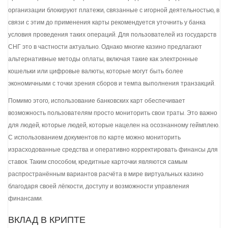
организации блокируют платежи, связанные с игорной деятельностью, в
связи с этим до применения карты рекомендуется уточнить у банка
условия проведения таких операций. Для пользователей из государств
СНГ это в частности актуально. Однако многие казино предлагают
альтернативные методы оплаты, включая такие как электронные
кошельки или цифровые валюты, которые могут быть более
экономичными с точки зрения сборов и темпа выполнения транзакций.
Помимо этого, использование банковских карт обеспечивает
возможность пользователям просто мониторить свои траты. Это важно
для людей, которые людей, которые нацелен на осознанному геймплею.
С использованием документов по карте можно мониторить
израсходованные средства и оперативно корректировать финансы для
ставок. Таким способом, кредитные карточки являются самым
распространённым вариантов расчёта в мире виртуальных казино
благодаря своей лёгкости, доступу и возможности управления
финансами.
ВКЛАД В КРИПТЕ