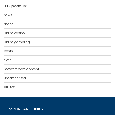
IT Образование
news
Notice
Online casino
Online gambling
posts
slots
Software development
Uncategorized
Финтех
IMPORTANT LINKS