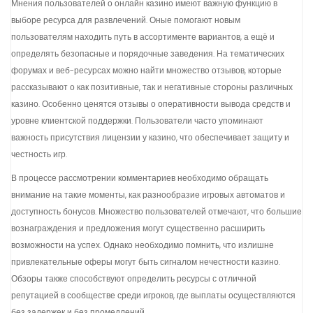
Мнения пользователей о онлайн казино имеют важную функцию в
выборе ресурса для развлечений. Оные помогают новым
пользователям находить путь в ассортименте вариантов, а ещё и
определять безопасные и порядочные заведения. На тематических
форумах и веб-ресурсах можно найти множество отзывов, которые
рассказывают о как позитивные, так и негативные стороны различных
казино. Особенно ценятся отзывы о оперативности вывода средств и
уровне клиентской поддержки. Пользователи часто упоминают
важность присутствия лицензии у казино, что обеспечивает защиту и
честность игр.
В процессе рассмотрении комментариев необходимо обращать
внимание на такие моменты, как разнообразие игровых автоматов и
доступность бонусов. Множество пользователей отмечают, что большие
вознаграждения и предложения могут существенно расширить
возможности на успех. Однако необходимо помнить, что излишне
привлекательные оферы могут быть сигналом нечестности казино.
Обзоры также способствуют определить ресурсы с отличной
репутацией в сообществе среди игроков, где выплаты осуществляются
без задержек и без промедлений.