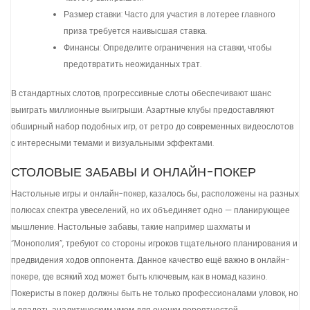
Размер ставки: Часто для участия в лотерее главного
приза требуется наивысшая ставка.
Финансы: Определите ограничения на ставки, чтобы
предотвратить неожиданных трат.
В стандартных слотов, прогрессивные слоты обеспечивают шанс
выиграть миллионные выигрыши. Азартные клубы предоставляют
обширный набор подобных игр, от ретро до современных видеослотов
с интересными темами и визуальными эффектами.
СТОЛОВЫЕ ЗАБАВЫ И ОНЛАЙН-ПОКЕР
Настольные игры и онлайн-покер, казалось бы, расположены на разных
полюсах спектра увеселений, но их объединяет одно — планирующее
мышление. Настольные забавы, такие например шахматы и
“Монополия”, требуют со стороны игроков тщательного планирования и
предвидения ходов оппонента. Данное качество ещё важно в онлайн-
покере, где всякий ход может быть ключевым, как в номад казино.
Покеристы в покер должны быть не только профессионалами уловок, но
и владеть аналитическим умом для оценки вероятностей.