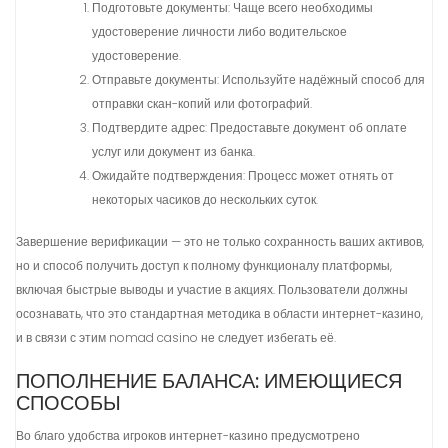
Подготовьте документы: Чаще всего необходимы
удостоверение личности либо водительское
удостоверение.
Отправьте документы: Используйте надёжный способ для
отправки скан-копий или фотографий.
Подтвердите адрес: Предоставьте документ об оплате
услуг или документ из банка.
Ожидайте подтверждения: Процесс может отнять от
некоторых часиков до нескольких суток.
Завершение верификации — это не только сохранность ваших активов,
но и способ получить доступ к полному функционалу платформы,
включая быстрые выводы и участие в акциях. Пользователи должны
осознавать, что это стандартная методика в области интернет-казино,
и в связи с этим nomad casino не следует избегать её.
ПОПОЛНЕНИЕ БАЛАНСА: ИМЕЮЩИЕСЯ
СПОСОБЫ
Во благо удобства игроков интернет-казино предусмотрено