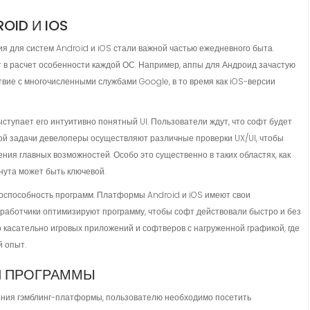
ID И IOS
 для систем Android и iOS стали важной частью ежедневного быта.
 в расчет особенности каждой ОС. Например, аппы для Андроид зачастую
ие с многочисленными службами Google, в то время как iOS-версии
тупает его интуитивно понятный UI. Пользователи ждут, что софт будет
этой задачи девелоперы осуществляют различные проверки UX/UI, чтобы
ия главных возможностей. Особо это существенно в таких областях, как
нута может быть ключевой.
оспособность программ. Платформы Android и iOS имеют свои
зработчики оптимизируют программу, чтобы софт действовали быстро и без
о касательно игровых приложений и софтверов с нагруженной графикой, где
 опыт.
И ПРОГРАММЫ
ения гэмблинг-платформы, пользователю необходимо посетить