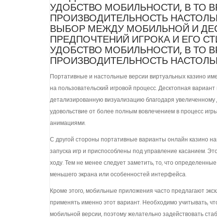
УДОБСТВО МОБИЛЬНОСТИ, В ТО В
ПРОИЗВОДИТЕЛЬНОСТЬ НАСТОЛЬ
ВЫБОР МЕЖДУ МОБИЛЬНОЙ И ДЕ
ПРЕДПОЧТЕНИЙ ИГРОКА И ЕГО С
УДОБСТВО МОБИЛЬНОСТИ, В ТО В
ПРОИЗВОДИТЕЛЬНОСТЬ НАСТОЛЬ
Портативные и настольные версии виртуальных казино име
на пользовательский игровой процесс. Десктопная вариан
детализированную визуализацию благодаря увеличенному 
удовольствие от более полным вовлечением в процесс игр
анимациями.
С другой стороны портативные варианты онлайн казино на
запуска игр и приспособлены под управление касанием. Э
ходу. Тем не менее следует заметить, то, что определенны
меньшего экрана или особенностей интерфейса.
Кроме этого, мобильные приложения часто предлагают экс
применять именно этот вариант. Необходимо учитывать, чт
мобильной версии, поэтому желательно задействовать ста