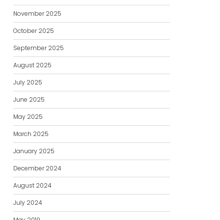
November 2025
October 2025
September 2025
August 2025
July 2025
June 2025
May 2025
March 2025
January 2025
December 2024
August 2024
July 2024
May 2019