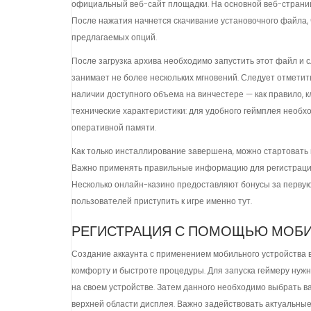
официальный веб-сайт площадки. На основной веб-странице
После нажатия начнется скачивание установочного файла, ч
предлагаемых опций.
После загрузка архива необходимо запустить этот файл и 
занимает не более нескольких мгновений. Следует отметит
наличии доступного объема на винчестере — как правило, 
технические характеристики: для удобного геймплея необх
оперативной памяти.
Как только инсталлирование завершена, можно стартовать к
Важно применять правильные информацию для регистрации,
Несколько онлайн-казино предоставляют бонусы за первую
пользователей приступить к игре именно тут.
РЕГИСТРАЦИЯ С ПОМОЩЬЮ МОБИ
Создание аккаунта с применением мобильного устройства 
комфорту и быстроте процедуры. Для запуска геймеру нужн
на своем устройстве. Затем данного необходимо выбрать ва
верхней области дисплея. Важно задействовать актуальные