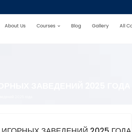
About Us
Courses
Blog
Gallery
All C
ОРНЫХ ЗАВЕДЕНИЙ 2025 ГОДА
ведений 2025 года
ИГОРНЫХ ЗАВЕДЕНИЙ 2025 ГОДА