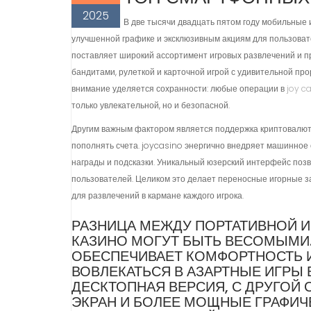
2025
В две тысячи двадцать пятом году мобильные
улучшенной графике и эксклюзивным акциям для пользоват
поставляет широкий ассортимент игровых развлечений и 
бандитами, рулеткой и карточной игрой с удивительной пр
внимание уделяется сохранности: любые операции в
joy c
только увлекательной, но и безопасной.
Другим важным фактором является поддержка криптовалют,
пополнять счета. joycasino энергично внедряет машинное
награды и подсказки. Уникальный юзерский интерфейс поз
пользователей. Целиком это делает переносные игорные з
для развлечений в кармане каждого игрока.
РАЗНИЦА МЕЖДУ ПОРТАТИВНОЙ И
КАЗИНО МОГУТ БЫТЬ ВЕСОМЫМИ
ОБЕСПЕЧИВАЕТ КОМФОРТНОСТЬ И
ВОВЛЕКАТЬСЯ В АЗАРТНЫЕ ИГРЫ 
ДЕСКТОПНАЯ ВЕРСИЯ, С ДРУГОЙ
ЭКРАН И БОЛЕЕ МОЩНЫЕ ГРАФИ