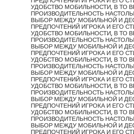
ПРЕДПОЧТЕНИЙ ИГРОКА И ЕГО С
УДОБСТВО МОБИЛЬНОСТИ, В ТО В
ПРОИЗВОДИТЕЛЬНОСТЬ НАСТОЛЬ
ВЫБОР МЕЖДУ МОБИЛЬНОЙ И ДЕ
ПРЕДПОЧТЕНИЙ ИГРОКА И ЕГО С
УДОБСТВО МОБИЛЬНОСТИ, В ТО В
ПРОИЗВОДИТЕЛЬНОСТЬ НАСТОЛЬ
ВЫБОР МЕЖДУ МОБИЛЬНОЙ И ДЕ
ПРЕДПОЧТЕНИЙ ИГРОКА И ЕГО С
УДОБСТВО МОБИЛЬНОСТИ, В ТО В
ПРОИЗВОДИТЕЛЬНОСТЬ НАСТОЛЬ
ВЫБОР МЕЖДУ МОБИЛЬНОЙ И ДЕ
ПРЕДПОЧТЕНИЙ ИГРОКА И ЕГО С
УДОБСТВО МОБИЛЬНОСТИ, В ТО В
ПРОИЗВОДИТЕЛЬНОСТЬ НАСТОЛЬ
ВЫБОР МЕЖДУ МОБИЛЬНОЙ И ДЕ
ПРЕДПОЧТЕНИЙ ИГРОКА И ЕГО С
УДОБСТВО МОБИЛЬНОСТИ, В ТО В
ПРОИЗВОДИТЕЛЬНОСТЬ НАСТОЛЬ
ВЫБОР МЕЖДУ МОБИЛЬНОЙ И ДЕ
ПРЕДПОЧТЕНИЙ ИГРОКА И ЕГО С