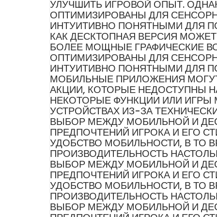
УЛУЧШИТЬ ИГРОВОЙ ОПЫТ. ОДНА
ОПТИМИЗИРОВАНЫ ДЛЯ СЕНСОРНО
ИНТУИТИВНО ПОНЯТНЫМИ ДЛЯ ПО
КАК ДЕСКТОПНАЯ ВЕРСИЯ МОЖЕТ
БОЛЕЕ МОЩНЫЕ ГРАФИЧЕСКИЕ В
ОПТИМИЗИРОВАНЫ ДЛЯ СЕНСОРНО
ИНТУИТИВНО ПОНЯТНЫМИ ДЛЯ ПО
МОБИЛЬНЫЕ ПРИЛОЖЕНИЯ МОГУТ
АКЦИИ, КОТОРЫЕ НЕДОСТУПНЫ Н
НЕКОТОРЫЕ ФУНКЦИИ ИЛИ ИГРЫ
УСТРОЙСТВАХ ИЗ-ЗА ТЕХНИЧЕСК
ВЫБОР МЕЖДУ МОБИЛЬНОЙ И ДЕ
ПРЕДПОЧТЕНИЙ ИГРОКА И ЕГО С
УДОБСТВО МОБИЛЬНОСТИ, В ТО В
ПРОИЗВОДИТЕЛЬНОСТЬ НАСТОЛЬ
ВЫБОР МЕЖДУ МОБИЛЬНОЙ И ДЕ
ПРЕДПОЧТЕНИЙ ИГРОКА И ЕГО С
УДОБСТВО МОБИЛЬНОСТИ, В ТО В
ПРОИЗВОДИТЕЛЬНОСТЬ НАСТОЛЬ
ВЫБОР МЕЖДУ МОБИЛЬНОЙ И ДЕ