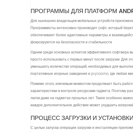
ПРОГРАММЫ ДЛЯ ПЛАТФОРМ ANDRO
Для нынешних владельцев мобильных устройств приложения
Программисты интенсивно производят софт, который берет
обеспечивают более адаптивные параметры и взаимодейств
фокусируются на безопасности и стабильности.
Одним среди основных аспектов эффективного софтвера выс
просто использовать с первых минут после загрузки. Для 
уменьшить количество операций, необходимых для выполнен
портативные игорные заведения и joycasino, где любая ми
Помимо этого, ключевым моментом продолжает быть работ
характеристики в контроле ресурсами гаджета. Поэтому ра
лагов даже на гаджетах прошлых лет. Такое особенно важн
каждое дополнительное действие может ухудшить юзерский
ПРОЦЕСС ЗАГРУЗКИ И УСТАНОВК
С целью запуска операции загрузки и инсталляции прилож