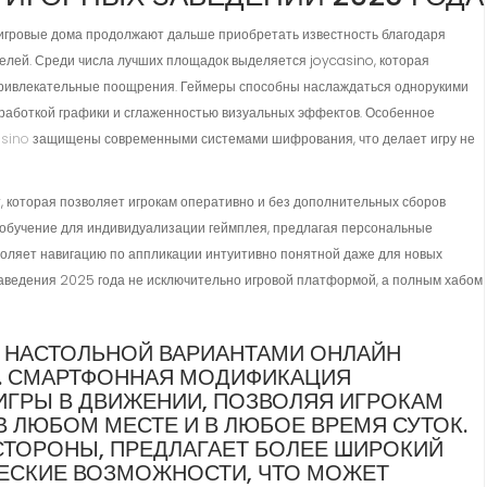
 игровые дома продолжают дальше приобретать известность благодаря
елей. Среди числа лучших площадок выделяется joycasino, которая
привлекательные поощрения. Геймеры способны наслаждаться однорукими
оработкой графики и сглаженностью визуальных эффектов. Особенное
asino
защищены современными системами шифрования, что делает игру не
 которая позволяет игрокам оперативно и без дополнительных сборов
 обучение для индивидуализации геймплея, предлагая персональные
воляет навигацию по аппликации интуитивно понятной даже для новых
аведения 2025 года не исключительно игровой платформой, а полным хабом
 НАСТОЛЬНОЙ ВАРИАНТАМИ ОНЛАЙН
. СМАРТФОННАЯ МОДИФИКАЦИЯ
ГРЫ В ДВИЖЕНИИ, ПОЗВОЛЯЯ ИГРОКАМ
В ЛЮБОМ МЕСТЕ И В ЛЮБОЕ ВРЕМЯ СУТОК.
 СТОРОНЫ, ПРЕДЛАГАЕТ БОЛЕЕ ШИРОКИЙ
ЧЕСКИЕ ВОЗМОЖНОСТИ, ЧТО МОЖЕТ