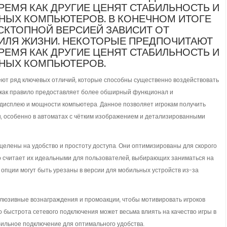
РЕМЯ КАК ДРУГИЕ ЦЕНЯТ СТАБИЛЬНОСТЬ И
НЫХ КОМПЬЮТЕРОВ. В КОНЕЧНОМ ИТОГЕ
СКТОПНОЙ ВЕРСИЕЙ ЗАВИСИТ ОТ
ТИЛЯ ЖИЗНИ. НЕКОТОРЫЕ ПРЕДПОЧИТАЮТ
РЕМЯ КАК ДРУГИЕ ЦЕНЯТ СТАБИЛЬНОСТЬ И
НЫХ КОМПЬЮТЕРОВ.
ют ряд ключевых отличий, которые способны существенно воздействовать
т как правило предоставляет более обширный функционал и
дисплею и мощности компьютера. Данное позволяет игрокам получить
ы, особенно в автоматах с чётким изображением и детализированными
целены на удобство и простоту доступа. Они оптимизированы для скорого
то считает их идеальными для пользователей, выбирающих заниматься на
е опции могут быть урезаны в версии для мобильных устройств из-за
клюзивные вознаграждения и промоакции, чтобы мотивировать игроков
о быстрота сетевого подключения может весьма влиять на качество игры в
бильное подключение для оптимального удобства.