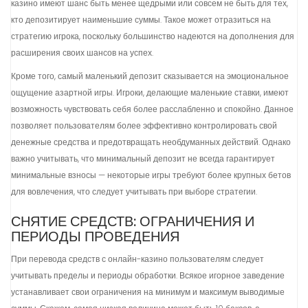
казино имеют шанс быть менее щедрыми или совсем не быть для тех,
кто депозитирует наименьшие суммы. Такое может отразиться на
стратегию игрока, поскольку большинство надеются на дополнения для
расширения своих шансов на успех.
Кроме того, самый маленький депозит сказывается на эмоциональное
ощущение азартной игры. Игроки, делающие маленькие ставки, имеют
возможность чувствовать себя более расслабленно и спокойно. Данное
позволяет пользователям более эффективно контролировать свой
денежные средства и предотвращать необдуманных действий. Однако
важно учитывать, что минимальный депозит не всегда гарантирует
минимальные взносы — некоторые игры требуют более крупных бетов
для вовлечения, что следует учитывать при выборе стратегии.
СНЯТИЕ СРЕДСТВ: ОГРАНИЧЕНИЯ И
ПЕРИОДЫ ПРОВЕДЕНИЯ
При перевода средств с онлайн-казино пользователям следует
учитывать пределы и периоды обработки. Всякое игорное заведение
устанавливает свои ограничения на минимум и максимум выводимые