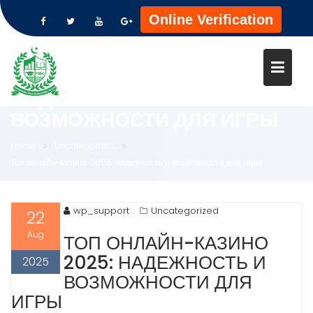
Online Verification
Skip
to
ТОП ОНЛАЙН-КАЗИНО 2025:
content
НАДЕЖНОСТЬ И
ВОЗМОЖНОСТИ ДЛЯ ИГРЫ
Home
Uncategorized
Топ онлайн-казино 2025: надежность и возможности для игры
wp_support
Uncategorized
22
Aug
ТОП ОНЛАЙН-КАЗИНО
2025: НАДЕЖНОСТЬ И
2025
ВОЗМОЖНОСТИ ДЛЯ
ИГРЫ