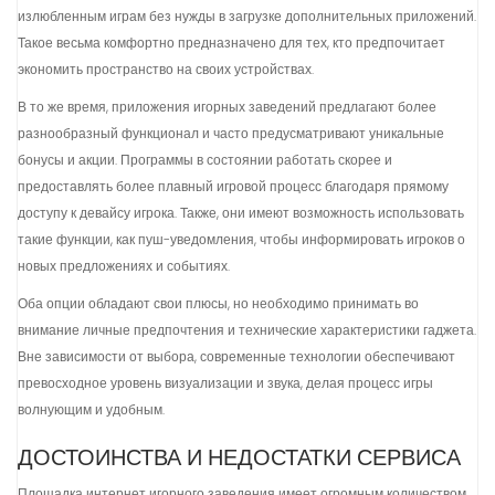
излюбленным играм без нужды в загрузке дополнительных приложений.
Такое весьма комфортно предназначено для тех, кто предпочитает
экономить пространство на своих устройствах.
В то же время, приложения игорных заведений предлагают более
разнообразный функционал и часто предусматривают уникальные
бонусы и акции. Программы в состоянии работать скорее и
предоставлять более плавный игровой процесс благодаря прямому
доступу к девайсу игрока. Также, они имеют возможность использовать
такие функции, как пуш-уведомления, чтобы информировать игроков о
новых предложениях и событиях.
Оба опции обладают свои плюсы, но необходимо принимать во
внимание личные предпочтения и технические характеристики гаджета.
Вне зависимости от выбора, современные технологии обеспечивают
превосходное уровень визуализации и звука, делая процесс игры
волнующим и удобным.
ДОСТОИНСТВА И НЕДОСТАТКИ СЕРВИСА
Площадка интернет игорного заведения имеет огромным количеством