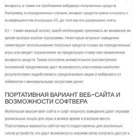
возврата, а также на требование вэйджера полученных средств.
Например, в определенных случаях, возврат средств нужно отыграть с
коэффициентом отыгрыша x10, до того как его разрешено снять.
К2 – также важный аспект, какой необходимо принимать во внимание во
время выбора кэшбэк-программы. Некоторые игорные заведения
лимитируют использование бонусных средств только на определенные
игры или вводят ограничения на предельную ставку при применении
возврата средств. Таким способом, внимательное рассмотрение
положений предложения даст возможность участникам наиболее
результативно задействовать предлагаемые акции и кайфовать от
геймингом с минимальными затратами денег.
ПОРТАТИВНАЯ ВАРИАНТ ВЕБ-САЙТА И
ВОЗМОЖНОСТИ СОФТВЕРА
Мобильная версия веб-сайта и софт игорного заведения дают игрокам
уникальные опции для игры в всякое время и в всяком месте.
Портативные варианты сайтов часто подготовлены для различных
типов устройств, что дает возможность игрокам легко получить доступ к