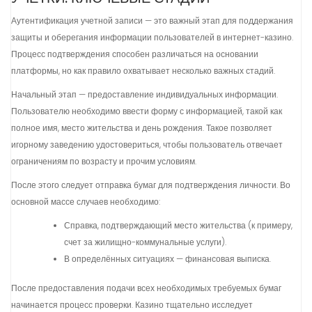
Аутентификация учетной записи — это важный этап для поддержания
защиты и оберегания информации пользователей в интернет-казино.
Процесс подтверждения способен различаться на основании
платформы, но как правило охватывает несколько важных стадий.
Начальный этап — предоставление индивидуальных информации.
Пользователю необходимо ввести форму с информацией, такой как
полное имя, место жительства и день рождения. Такое позволяет
игорному заведению удостовериться, чтобы пользователь отвечает
ограничениям по возрасту и прочим условиям.
После этого следует отправка бумаг для подтверждения личности. Во
основной массе случаев необходимо:
Справка, подтверждающий место жительства (к примеру,
счет за жилищно-коммунальные услуги).
В определённых ситуациях — финансовая выписка.
После предоставления подачи всех необходимых требуемых бумаг
начинается процесс проверки. Казино тщательно исследует