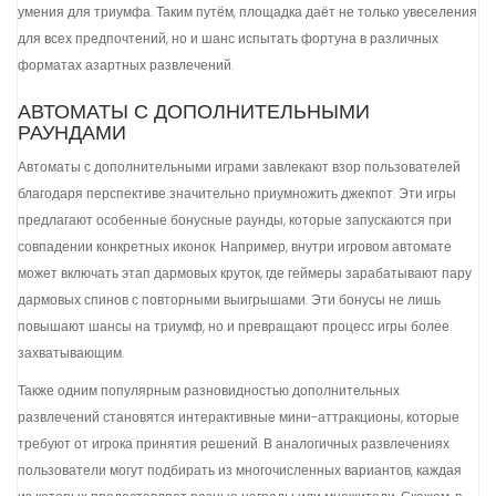
умения для триумфа. Таким путём, площадка даёт не только увеселения
для всех предпочтений, но и шанс испытать фортуна в различных
форматах азартных развлечений.
АВТОМАТЫ С ДОПОЛНИТЕЛЬНЫМИ
РАУНДАМИ
Автоматы с дополнительными играми завлекают взор пользователей
благодаря перспективе значительно приумножить джекпот. Эти игры
предлагают особенные бонусные раунды, которые запускаются при
совпадении конкретных иконок. Например, внутри игровом автомате
может включать этап дармовых круток, где геймеры зарабатывают пару
дармовых спинов с повторными выигрышами. Эти бонусы не лишь
повышают шансы на триумф, но и превращают процесс игры более
захватывающим.
Также одним популярным разновидностью дополнительных
развлечений становятся интерактивные мини-аттракционы, которые
требуют от игрока принятия решений. В аналогичных развлечениях
пользователи могут подбирать из многочисленных вариантов, каждая