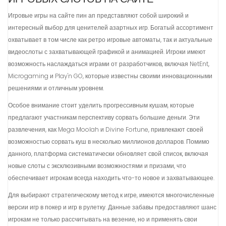
Игровые игры на сайте пин ап представляют собой широкий и
интересный выбор для ценителей азартных игр. Богатый ассортимент
охватывает в том числе как ретро игровые автоматы, так и актуальные
видеослоты с захватывающей графикой и анимацией. Игроки имеют
возможность наслаждаться играми от разработчиков, включая NetEnt,
Microgaming и Play'n GO, которые известны своими инновационными
решениями и отличным уровнем.
Особое внимание стоит уделить прогрессивным кушам, которые
предлагают участникам перспективу сорвать большие деньги. Эти
развлечения, как Mega Moolah и Divine Fortune, привлекают своей
возможностью сорвать куш в несколько миллионов долларов. Помимо
данного, платформа систематически обновляет свой список, включая
новые слоты с эксклюзивными возможностями и призами, что
обеспечивает игрокам всегда находить что-то новое и захватывающее.
Для выбирают стратегическому метод к игре, имеются многочисленные
версии игр в покер и игр в рулетку. Данные забавы предоставляют шанс
игрокам не только рассчитывать на везение, но и применять свои