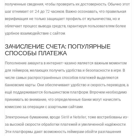
полученные сведения, чтобы проверить их достоверность. Обычно этот
шаг отнимает от 24 до 72 часиков. Важно осознавать, что правильная
верификация не только защищает профиль от жульничества, но и
облегчает процесс вывода средств, гарантируя пользователям более
удобное взаимодействие с сайтом.
ЗАЧИСЛЕНИЕ СЧЕТА: ПОПУЛЯРНЫЕ
СПОСОБЫ ПЛАТЕЖА
Пополнение аккаунта в интернет-казино является важным моментом
для геймеров, желающих получить удобства и безопасности в игре. В
числе самых распространённых способов платежей выделяются
банковские карты. Они обеспечивают удобство и скорость переводов, а
ещё поддерживаются большинством платформ. Впрочем необходимо
принимать во внимание, что определенные банки могут начислять
комиссию за операции с азартными сайтами.
Электронные бумажники, вроде Skrill и Neteller, тоже востребованы из-
за высокой скорости обработки платежей и увеличенной надёжности.
Эти платформы дают возможность геймерам обойти разглашения