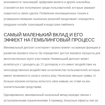
анонимности транзакций. Цифровая валюта и другие альткойны
становятся все популярнее среди пользователей, которые уважают
секретность своих сделок. Появление инновационных техник и
усовершенствование нынешних решений продолжают определять
грядущее онлайн транзакций в индустрии гэмблинга.
САМЫЙ МАЛЕНЬКИЙ ВКЛАД И ЕГО
ЭФФЕКТ НА ГЕМБЛИНГОВЫЙ ПРОЦЕСС
Минимальный депозит в интернет-казино влияет на важную функцию в
развитии игрового опыта. Он определяет доступ игрового процесса для
многочисленных групп участников. Наименьший депозит может
колебаться с 1 доходить до 20 долларов, и это имеет воздействие на
непосредственное воздействие на количество пользователей, которые
имеют возможность начать начать игру. Насколько меньше сумма, то
больше игроков согласны испытать свои навыки, не ставя на кон
значительными средствами.
Одновременно, минимальный начальный вклад нередко связан с
установленными ограничениями. К примеру, бонусные оферты пин ап