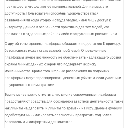
преимуществ, что делают её привлекательной. Для начала, это
доступность. Пользователи способны удовольствоваться
развлечениями когда угодно и откуда угодно, имея лишь доступ к
интернету. Данное в особенности практично для тех людей, что
проживает в отдаленных районах либо с загруженным расписанием.
С другой точки зрения, платформа обладает и недостатков. К примеру,
безопасность может стать важной проблемой. Определенные
платформы имеют возможность не обеспечивать надлежащего уровня
охраны личных данных юзеров, что подвергает их риску
мошенничества. Кроме того, игорные развлечения на подобных
платформах могут спровоцировать денежным убыткам, если участники
не управляют своими тратами.
Тем не менее важно отметить, что многие современные платформы
предоставляют средства для осознанной азартной деятельности, такие
как лимиты на депозиты и лимиты по времени на игру. Данные функции
содействуют минимизировать опасности и превратить ход более
безопасным и комфортным для клиентов.