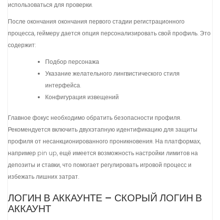
использоваться для проверки.
После окончания окончания первого стадии регистрационного
процесса, геймеру дается опция персонализировать свой профиль. Это
содержит:
Подбор персонажа
Указание желательного лингвистического стиля
интерфейса.
Конфигурация извещений
Главное фокус необходимо обратить безопасности профиля.
Рекомендуется включить двухэтапную идентификацию для защиты
профиля от несанкционированного проникновения. На платформах,
например pin up, ещё имеется возможность настройки лимитов на
депозиты и ставки, что помогает регулировать игровой процесс и
избежать лишних затрат.
ЛОГИН В АККАУНТЕ – СКОРЫЙ ЛОГИН В
АККАУНТ