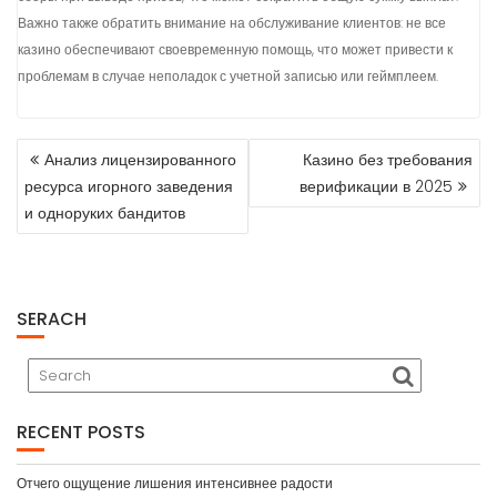
Важно также обратить внимание на обслуживание клиентов: не все
казино обеспечивают своевременную помощь, что может привести к
проблемам в случае неполадок с учетной записью или геймплеем.
POST
Анализ лицензированного
Казино без требования
NAVIGATION
ресурса игорного заведения
верификации в 2025
и одноруких бандитов
SERACH
RECENT POSTS
Отчего ощущение лишения интенсивнее радости