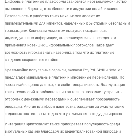
Цифровые платежные платформы становятся неотъемлемой частью
нынешнего общества, в особенности в индустрии онлайн-казино.
Безопасность и удобство таких механизмов делают их
привлекательными для клиентов, нацеленных к быстрым и безопасным
транзакциям. Ключевым моментом выступает сохранность
индивидуальных информации, что реализуется за посредством
применения новейших шифровальных протоколов. Такое дает
возможность игрокам знать наверняка в том, что их платежные
сведения сохраняется в тайне.
Чрезвычайно популярные сервисы, включая PayPal, Skrill и Neteller,
предлагают минимальные платежи и мгновенные перечисления, что
чрезвычайно ценно для тех, кто любит оперативность. Эксплуатация
таких технологий в гэмблинге и пин ап казино позволяет устранить
отсрочек с денежными переводами и обеспечивает прозрачность
операций. Многие платформ дают вознаграждения за эксплуатацию
заданных платежных методов, что увеличивает выгоду для игроков.
Интеграция криптовалют также приобретает популярность среди
виртуальных казино благодаря их децентрализованной природе и