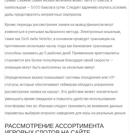
суммы. Скажем, самая низкая величина может быть 10 баксов, а
наибольшая — 5000 баксов в сутки. Следует вдумчиво изучать условия,
дабы предотвратить неприятных сюрпризов.
Кроме, периоды рассмотрения заявок на вывод финансов могут
изменяться в учитывая выбранного метода. Электронные кошельки,
такие как Skrill либо Neteller, в основном проводят транзакции на
протяжении нескольких часов, тогда как банковские транзакции
способны занимать до 5 рабочих дней. Применение криптовалюты
становится все более популярным благодаря своей скорости —
операции могут быть выполнены за несколько минут.
Определенные казино показывают системы поощрения или VIP-
статусы, которые обеспечивают геймерам обладать ускоренное
рассмотрение заявок на кэшаут. Это действие может значительно
уменьшить время ожидания и повысить удобство использования
платформы пин ап. Игрокам следует принимать во внимание данные
параметры выбирая игорного заведения для игры на реальные деньги.
РАССМОТРЕНИЕ АССОРТИМЕНТА
ИГРОВЫХ СЛОТОВ НА САЙТЕ