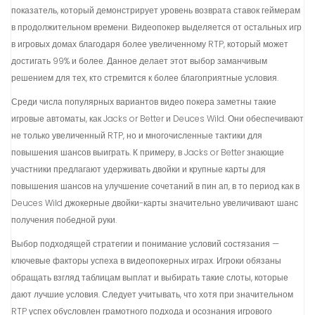
показатель, который демонстрирует уровень возврата ставок геймерам
в продолжительном времени. Видеопокер выделяется от остальных игр
в игровых домах благодаря более увеличенному RTP, который может
достигать 99% и более. Данное делает этот выбор заманчивым
решением для тех, кто стремится к более благоприятные условия.
Среди числа популярных вариантов видео покера заметны такие
игровые автоматы, как Jacks or Better и Deuces Wild. Они обеспечивают
не только увеличенный RTP, но и многочисленные тактики для
повышения шансов выиграть. К примеру, в Jacks or Better знающие
участники предлагают удерживать двойки и крупные карты для
повышения шансов на улучшение сочетаний в пин ап, в то период как в
Deuces Wild джокерные двойки-карты значительно увеличивают шанс
получения победной руки.
Выбор подходящей стратегии и понимание условий состязания —
ключевые факторы успеха в видеопокерных играх. Игроки обязаны
обращать взгляд таблицам выплат и выбирать такие слоты, которые
дают лучшие условия. Следует учитывать, что хотя при значительном
RTP успех обусловлен грамотного подхода и осознания игрового