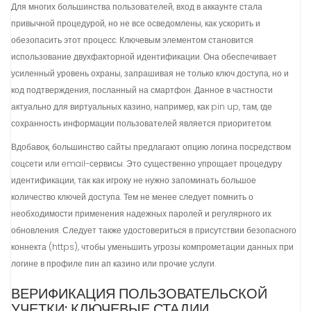
Для многих большинства пользователей, вход в аккаунте стала
привычной процедурой, но не все осведомлены, как ускорить и
обезопасить этот процесс. Ключевым элементом становится
использование двухфакторной идентификации. Она обеспечивает
усиленный уровень охраны, запрашивая не только ключ доступа, но и
код подтверждения, посланный на смартфон. Данное в частности
актуально для виртуальных казино, например, как pin up, там, где
сохранность информации пользователей является приоритетом.
Вдобавок, большинство сайты предлагают опцию логина посредством
соцсети или email-сервисы. Это существенно упрощает процедуру
идентификации, так как игроку не нужно запоминать большое
количество ключей доступа. Тем не менее следует помнить о
необходимости применения надежных паролей и регулярного их
обновления. Следует также удостовериться в присутствии безопасного
коннекта (https), чтобы уменьшить угрозы компрометации данных при
логине в профиле пин ап казино или прочие услуги.
ВЕРИФИКАЦИЯ ПОЛЬЗОВАТЕЛЬСКОЙ
УЧЕТКИ: КЛЮЧЕВЫЕ СТАДИИ