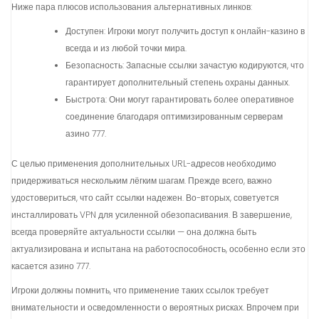
Ниже пара плюсов использования альтернативных линков:
Доступен: Игроки могут получить доступ к онлайн-казино в
всегда и из любой точки мира.
Безопасность: Запасные ссылки зачастую кодируются, что
гарантирует дополнительный степень охраны данных.
Быстрота: Они могут гарантировать более оперативное
соединение благодаря оптимизированным серверам
азино 777.
С целью применения дополнительных URL-адресов необходимо
придерживаться нескольким лёгким шагам. Прежде всего, важно
удостовериться, что сайт ссылки надежен. Во-вторых, советуется
инсталлировать VPN для усиленной обезопасивания. В завершение,
всегда проверяйте актуальности ссылки — она должна быть
актуализирована и испытана на работоспособность, особенно если это
касается азино 777.
Игроки должны помнить, что применение таких ссылок требует
внимательности и осведомленности о вероятных рисках. Впрочем при