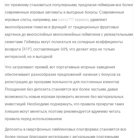
по-прежнему становиться популярными, предлагая геймерам все более
современные игровые автоматы и выгодные бонусы. Современные
игровые слоты, например, как
azino777 зеркало
, удивляют
многообразием тематик и функций: от традиционных фруктовых
картинок до многослойных многолинейных геймплеев с увлекательными
сюжетами. Геймеры могут полагаться на солидные коэффициенты
возврата (RTP), составляющие 98%, что делает игру не только
интересной, но и выгодной.
Что затрагивает премий, вот портативные игорные заведения
обеспечивают разнообразие предложений: начиная с бонусов за
регистрацию до программ лояльности для постоянных клиентов.
Поощрения без депозита становятся все более частыми, давая
возможность новым игрокам проверить везение без материальных
инвестиций. Необходимо подчеркнуть, что правила прокрутки таких
плюшек могут меняться, поэтому рекомендуется вдумчиво читать
правила перед использованием.
Депозиты в смартфонных гэмблинговых платформах становятся все
более проще благодаря интеграции с актуальными платежными