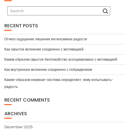
RECENT POSTS
Отчего ощущение лишения интенсивнее радости
Как скрытое волнение соединено с мотивацией
Каким образом скрытое беспокойство ассоциировано с мотивацией
Как внутреннее волнение соединено с побуждением
Каким-образом нервная-система определяет, чему испытывать-
радость
RECENT COMMENTS
ARCHIVES
December 2025