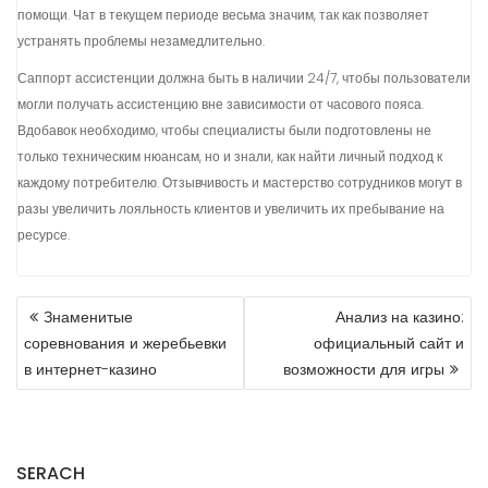
помощи. Чат в текущем периоде весьма значим, так как позволяет
устранять проблемы незамедлительно.
Саппорт ассистенции должна быть в наличии 24/7, чтобы пользователи
могли получать ассистенцию вне зависимости от часового пояса.
Вдобавок необходимо, чтобы специалисты были подготовлены не
только техническим нюансам, но и знали, как найти личный подход к
каждому потребителю. Отзывчивость и мастерство сотрудников могут в
разы увеличить лояльность клиентов и увеличить их пребывание на
ресурсе.
POST
Знаменитые
Анализ на казино:
NAVIGATION
соревнования и жеребьевки
официальный сайт и
в интернет-казино
возможности для игры
SERACH