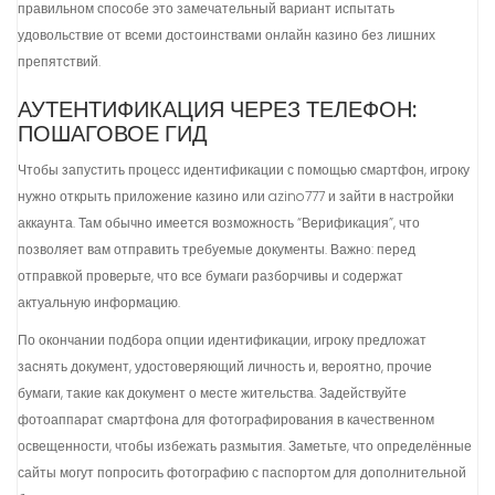
правильном способе это замечательный вариант испытать
удовольствие от всеми достоинствами онлайн казино без лишних
препятствий.
АУТЕНТИФИКАЦИЯ ЧЕРЕЗ ТЕЛЕФОН:
ПОШАГОВОЕ ГИД
Чтобы запустить процесс идентификации с помощью смартфон, игроку
нужно открыть приложение казино или azino777 и зайти в настройки
аккаунта. Там обычно имеется возможность “Верификация”, что
позволяет вам отправить требуемые документы. Важно: перед
отправкой проверьте, что все бумаги разборчивы и содержат
актуальную информацию.
По окончании подбора опции идентификации, игроку предложат
заснять документ, удостоверяющий личность и, вероятно, прочие
бумаги, такие как документ о месте жительства. Задействуйте
фотоаппарат смартфона для фотографирования в качественном
освещенности, чтобы избежать размытия. Заметьте, что определённые
сайты могут попросить фотографию с паспортом для дополнительной