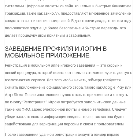
системами. Цифровые валюты, онлайн-кошельки и быстрые банковские
транзакции, такие как азино777, предоставляют мгновенное зачисление
средств на счет и снятие выигрышей. В две тысячи двадцать пятом году
пользователи ждут еще более безопасные и быстрые переводы, что
делает процедуру игры приятным и стабильным.
ЗАВЕДЕНИЕ ПРОФИЛЯ И ЛОГИН В
МОБИЛЬНОЕ ПРИЛОЖЕНИЕ.
Регистрация в мобильном аппе игорного заведения — это скорый и
легкий процедура, который позволяет пользователям получить доступ к
возможностям сервиса. Для того чтобы начать, геймеру требуется
скачать приложение из официального стора, такого как Google Play или
App Store. После инсталляции нужно открыть приложение и кликнуть
по кнопку “Регистрация”. Игроку потребуется заполнить свои данные,
такие как ФИО, адрес электронной почты и номер телефона. Следует
убедиться, что всякая информация введена точно, так как она будет
задействована для верификации персоны и связи с пользователем.
После завершения удачной регистрации аккаунта геймер вправе