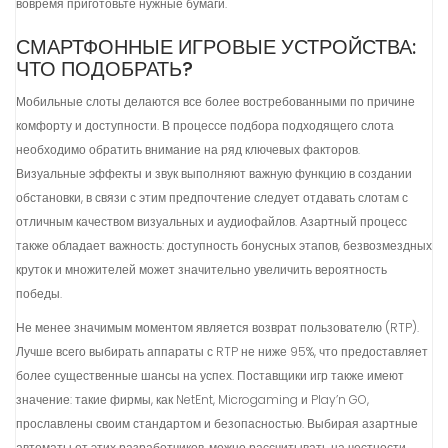
вовремя приготовьте нужные бумаги.
СМАРТФОННЫЕ ИГРОВЫЕ УСТРОЙСТВА:
ЧТО ПОДОБРАТЬ?
Мобильные слоты делаются все более востребованными по причине
комфорту и доступности. В процессе подбора подходящего слота
необходимо обратить внимание на ряд ключевых факторов.
Визуальные эффекты и звук выполняют важную функцию в создании
обстановки, в связи с этим предпочтение следует отдавать слотам с
отличным качеством визуальных и аудиофайлов. Азартный процесс
также обладает важность: доступность бонусных этапов, безвозмездных
круток и множителей может значительно увеличить вероятность
победы.
Не менее значимым моментом является возврат пользователю (RTP).
Лучше всего выбирать аппараты с RTP не ниже 95%, что предоставляет
более существенные шансы на успех. Поставщики игр также имеют
значение: такие фирмы, как NetEnt, Microgaming и Play’n GO,
прославлены своим стандартом и безопасностью. Выбирая азартные
автоматы от этих разработчиков, можно рассчитывать на честности