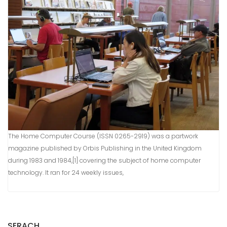
The Home Computer Course (ISSN 0265-2919) was a partwork
magazine published by Orbis Publishing in the United Kingdom
during 1983 and 1984,[1] covering the subject of home computer
technology. It ran for 24 weekly issues,
SERACH