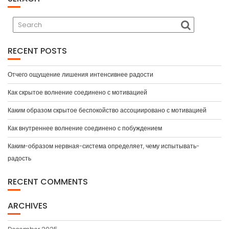
RECENT POSTS
Отчего ощущение лишения интенсивнее радости
Как скрытое волнение соединено с мотивацией
Каким образом скрытое беспокойство ассоциировано с мотивацией
Как внутреннее волнение соединено с побуждением
Каким-образом нервная-система определяет, чему испытывать-
радость
RECENT COMMENTS
ARCHIVES