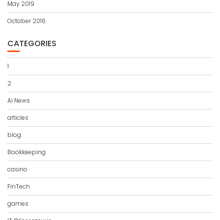
May 2019
October 2016
CATEGORIES
1
2
Ai News
articles
blog
Bookkeeping
casino
FinTech
games