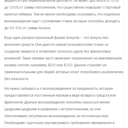
выдается при первоначальном депозите. Он может достигать от 100%
до 200% от суммы пополнения, что существенно повышает стартовый
капитал геймера. Тем не менее необходимо осознавать, что подобные
вознаграждения идут с условиями ставок, которые способны доходить
до 40-50x от суммы бонуса.
Еще один распространенный форма бонусов — это бонусы без
внесения средств. Они даются новым пользователям только за
создание аккаунта и позволяют испытать удачу без финансовых
вложений. Такие премии часто включают ограничение на максимальную
размер снятия, например, $100 или $200. Данное становит их
привлекательными для людей, которые хочет попробовать развлечение
без опасности.
Не нужно забывать и о вознаграждениях за преданность, которые
предоставляются постоянным игрокам в виде возврата средств или
фриспинов. Данные вознаграждения способны оказаться менее
щедрыми щедрыми в сравнении с вступительными, но они
обеспечивают регулярное вознаграждение за постоянную игру.
Необходимо тщательно рассматривать требования оформления и