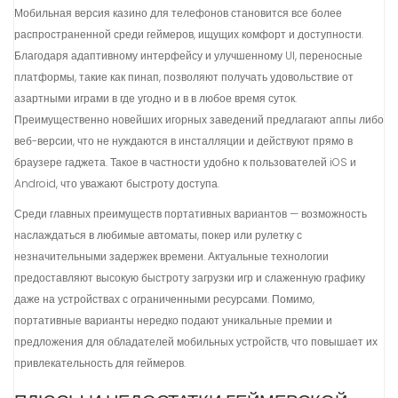
Мобильная версия казино для телефонов становится все более
распространенной среди геймеров, ищущих комфорт и доступности.
Благодаря адаптивному интерфейсу и улучшенному UI, переносные
платформы, такие как пинап, позволяют получать удовольствие от
азартными играми в где угодно и в в любое время суток.
Преимущественно новейших игорных заведений предлагают аппы либо
веб-версии, что не нуждаются в инсталляции и действуют прямо в
браузере гаджета. Такое в частности удобно к пользователей iOS и
Android, что уважают быстроту доступа.
Среди главных преимуществ портативных вариантов — возможность
наслаждаться в любимые автоматы, покер или рулетку с
незначительными задержек времени. Актуальные технологии
предоставляют высокую быстроту загрузки игр и слаженную графику
даже на устройствах с ограниченными ресурсами. Помимо,
портативные варианты нередко подают уникальные премии и
предложения для обладателей мобильных устройств, что повышает их
привлекательность для геймеров.