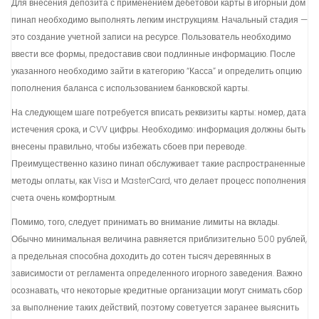
Для внесения депозита с применением дебетовой карты в игорный дом
пинап необходимо выполнять легким инструкциям. Начальный стадия —
это создание учетной записи на ресурсе. Пользователь необходимо
ввести все формы, предоставив свои подлинные информацию. После
указанного необходимо зайти в категорию “Касса” и определить опцию
пополнения баланса с использованием банковской карты.
На следующем шаге потребуется вписать реквизиты карты: номер, дата
истечения срока, и CVV цифры. Необходимо: информация должны быть
внесены правильно, чтобы избежать сбоев при переводе.
Преимущественно казино пинап обслуживает такие распространенные
методы оплаты, как Visa и MasterCard, что делает процесс пополнения
счета очень комфортным.
Помимо, того, следует принимать во внимание лимиты на вклады.
Обычно минимальная величина равняется приблизительно 500 рублей,
а предельная способна доходить до сотен тысяч деревянных в
зависимости от регламента определенного игорного заведения. Важно
осознавать, что некоторые кредитные организации могут снимать сбор
за выполнение таких действий, поэтому советуется заранее выяснить