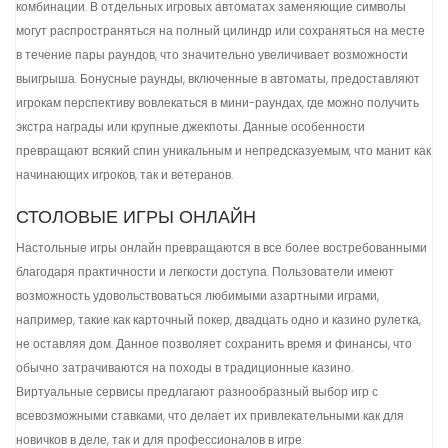
комбинации. В отдельных игровых автоматах заменяющие символы
могут распространяться на полный цилиндр или сохраняться на месте
в течение пары раундов, что значительно увеличивает возможности
выигрыша. Бонусные раунды, включенные в автоматы, предоставляют
игрокам перспективу вовлекаться в мини-раундах, где можно получить
экстра награды или крупные джекпоты. Данные особенности
превращают всякий спин уникальным и непредсказуемым, что манит как
начинающих игроков, так и ветеранов.
СТОЛОВЫЕ ИГРЫ ОНЛАЙН
Настольные игры онлайн превращаются в все более востребованными
благодаря практичности и легкости доступа. Пользователи имеют
возможность удовольствоваться любимыми азартными играми,
например, такие как карточный покер, двадцать одно и казино рулетка,
не оставляя дом. Данное позволяет сохранить время и финансы, что
обычно затрачиваются на походы в традиционные казино.
Виртуальные сервисы предлагают разнообразный выбор игр с
всевозможными ставками, что делает их привлекательными как для
новичков в деле, так и для профессионалов в игре.