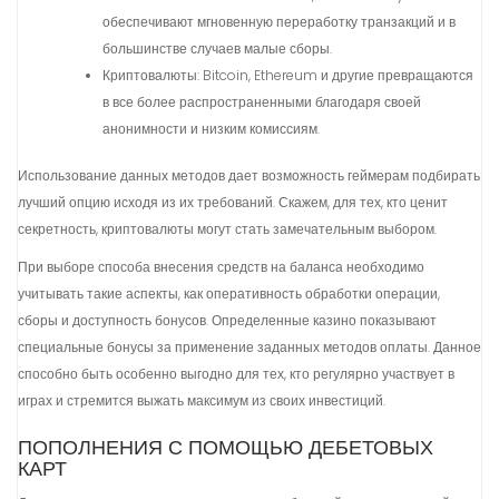
обеспечивают мгновенную переработку транзакций и в
большинстве случаев малые сборы.
Криптовалюты: Bitcoin, Ethereum и другие превращаются
в все более распространенными благодаря своей
анонимности и низким комиссиям.
Использование данных методов дает возможность геймерам подбирать
лучший опцию исходя из их требований. Скажем, для тех, кто ценит
секретность, криптовалюты могут стать замечательным выбором.
При выборе способа внесения средств на баланса необходимо
учитывать такие аспекты, как оперативность обработки операции,
сборы и доступность бонусов. Определенные казино показывают
специальные бонусы за применение заданных методов оплаты. Данное
способно быть особенно выгодно для тех, кто регулярно участвует в
играх и стремится выжать максимум из своих инвестиций.
ПОПОЛНЕНИЯ С ПОМОЩЬЮ ДЕБЕТОВЫХ
КАРТ