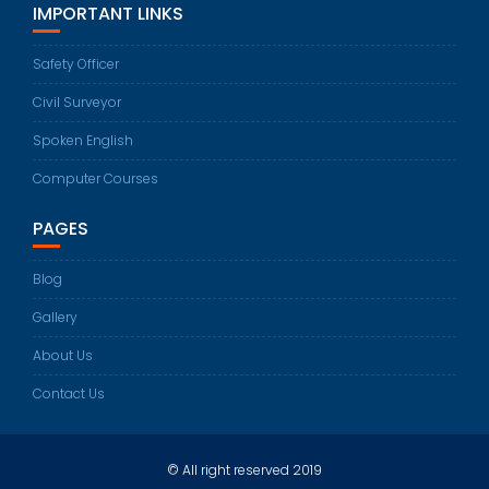
IMPORTANT LINKS
Safety Officer
Civil Surveyor
Spoken English
Computer Courses
PAGES
Blog
Gallery
About Us
Contact Us
© All right reserved 2019