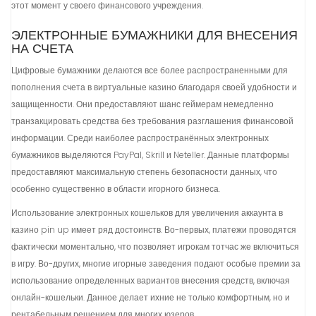
этот момент у своего финансового учреждения.
ЭЛЕКТРОННЫЕ БУМАЖНИКИ ДЛЯ ВНЕСЕНИЯ
НА СЧЕТА
Цифровые бумажники делаются все более распространенными для
пополнения счета в виртуальные казино благодаря своей удобности и
защищенности. Они предоставляют шанс геймерам немедленно
транзакцировать средства без требования разглашения финансовой
информации. Среди наиболее распространённых электронных
бумажников выделяются PayPal, Skrill и Neteller. Данные платформы
предоставляют максимальную степень безопасности данных, что
особенно существенно в области игорного бизнеса.
Использование электронных кошельков для увеличения аккаунта в
казино pin up имеет ряд достоинств. Во-первых, платежи проводятся
фактически моментально, что позволяет игрокам тотчас же включиться
в игру. Во-других, многие игорные заведения подают особые премии за
использование определенных вариантов внесения средств, включая
онлайн-кошельки. Данное делает ихние не только комфортным, но и
рентабельным решением для многих юзеров.