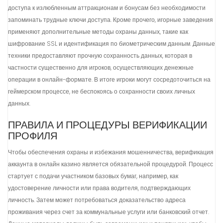
доступа к излюбленным аттракционам и бонусам без необходимости
запоминать трудные ключи доступа. Кроме прочего, игорные заведения
применяют дополнительные методы охраны данных, такие как
шифрование SSL и идентификация по биометрическим данным. Данные
техники предоставляют прочную сохранность данных, которая в
частности существенно для игроков, осуществляющих денежные
операции в онлайн-формате. В итоге игроки могут сосредоточиться на
геймерском процессе, не беспокоясь о сохранности своих личных
данных.
ПРАВИЛА И ПРОЦЕДУРЫ ВЕРИФИКАЦИИ
ПРОФИЛЯ
Чтобы обеспечения охраны и избежания мошенничества, верификация
аккаунта в онлайн казино является обязательной процедурой. Процесс
стартует с подачи участником базовых бумаг, например, как
удостоверение личности или права водителя, подтверждающих
личность. Затем может потребоваться доказательство адреса
проживания через счет за коммунальные услуги или банковский отчет.