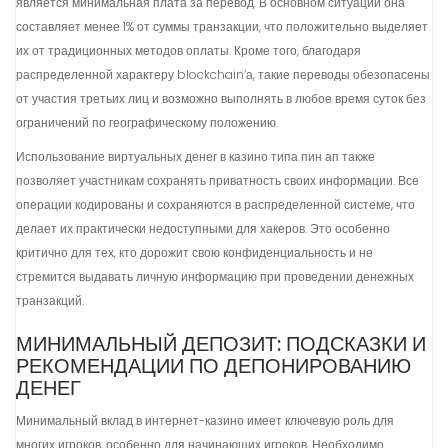
является минимальная плата за перевод. В основном ситуаций она
составляет менее 1% от суммы транзакции, что положительно выделяет
их от традиционных методов оплаты. Кроме того, благодаря
распределенной характеру blockchain’а, такие переводы обезопасены
от участия третьих лиц и возможно выполнять в любое время суток без
ограничений по географическому положению.
Использование виртуальных денег в казино типа пин ап также
позволяет участникам сохранять приватность своих информации. Все
операции кодированы и сохраняются в распределенной системе, что
делает их практически недоступными для хакеров. Это особенно
критично для тех, кто дорожит свою конфиденциальность и не
стремится выдавать личную информацию при проведении денежных
транзакций.
МИНИМАЛЬНЫЙ ДЕПОЗИТ: ПОДСКАЗКИ И
РЕКОМЕНДАЦИИ ПО ДЕПОНИРОВАНИЮ
ДЕНЕГ
Минимальный вклад в интернет-казино имеет ключевую роль для
многих игроков, особенно для начинающих игроков. Необходимо