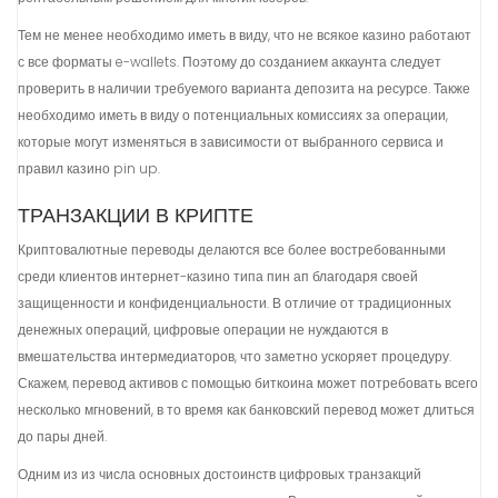
Тем не менее необходимо иметь в виду, что не всякое казино работают
с все форматы e-wallets. Поэтому до созданием аккаунта следует
проверить в наличии требуемого варианта депозита на ресурсе. Также
необходимо иметь в виду о потенциальных комиссиях за операции,
которые могут изменяться в зависимости от выбранного сервиса и
правил казино pin up.
ТРАНЗАКЦИИ В КРИПТЕ
Криптовалютные переводы делаются все более востребованными
среди клиентов интернет-казино типа пин ап благодаря своей
защищенности и конфиденциальности. В отличие от традиционных
денежных операций, цифровые операции не нуждаются в
вмешательства интермедиаторов, что заметно ускоряет процедуру.
Скажем, перевод активов с помощью биткоина может потребовать всего
несколько мгновений, в то время как банковский перевод может длиться
до пары дней.
Одним из из числа основных достоинств цифровых транзакций