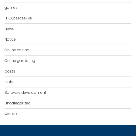
games
IT Образование
news
Notice
Online casino
Online gambling
posts
slots
Software development
Uncategorized
Финтех