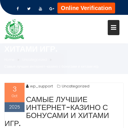
Online Verification
Skip
to
САМЫЕ ЛУЧШИЕ ИНТЕРНЕТ-
content
КАЗИНО С БОНУСАМИ И
ХИТАМИ ИГР.
Home
Uncategorized
Самые лучшие интернет-казино с бонусами и хитами игр.
wp_support
Uncategorized
3
Oct
САМЫЕ ЛУЧШИЕ
ИНТЕРНЕТ-КАЗИНО С
2025
БОНУСАМИ И ХИТАМИ
ИГР.