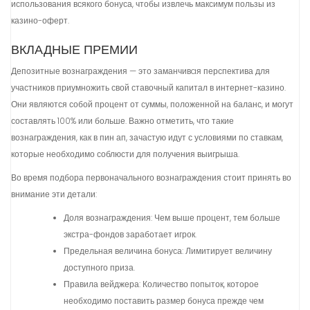
использования всякого бонуса, чтобы извлечь максимум пользы из
казино-оферт.
ВКЛАДНЫЕ ПРЕМИИ
Депозитные вознаграждения — это заманчивaя перспектива для
участников приумножить свой ставочный капитал в интернет-казино.
Они являются собой процент от суммы, положенной на баланс, и могут
составлять 100% или больше. Важно отметить, что такие
вознаграждения, как в пин ап, зачастую идут с условиями по ставкам,
которые необходимо соблюсти для получения выигрыша.
Во время подбора первоначального вознаграждения стоит принять во
внимание эти детали:
Доля вознаграждения: Чем выше процент, тем больше
экстра-фондов заработает игрок.
Предельная величина бонуса: Лимитирует величину
доступного приза.
Правила вейджера: Количество попыток, которое
необходимо поставить размер бонуса прежде чем