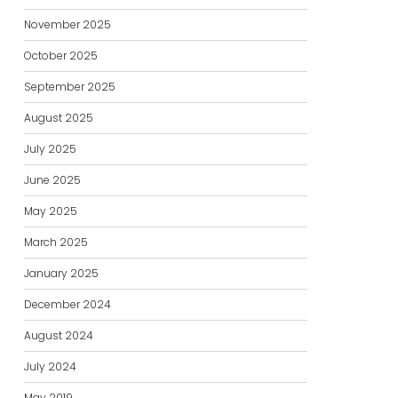
November 2025
October 2025
September 2025
August 2025
July 2025
June 2025
May 2025
March 2025
January 2025
December 2024
August 2024
July 2024
May 2019