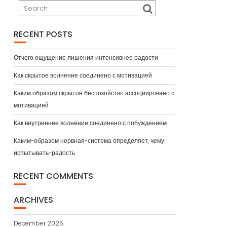
RECENT POSTS
Отчего ощущение лишения интенсивнее радости
Как скрытое волнение соединено с мотивацией
Каким образом скрытое беспокойство ассоциировано с
мотивацией
Как внутреннее волнение соединено с побуждением
Каким-образом нервная-система определяет, чему
испытывать-радость
RECENT COMMENTS
ARCHIVES
December 2025