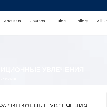
About Us
Courses
Blog
Gallery
All C
АДИЦИОННЫЕ УВЛЕЧЕНИЯ
ые увлечения
ТРАДИЦИОННЫЕ УВЛЕЧЕНИЯ