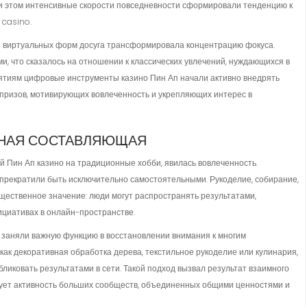
ри этом интенсивные скорости повседневности сформировали тенденцию к
 casino.
и виртуальных форм досуга трансформировала концентрацию фокуса.
, что сказалось на отношении к классических увлечений, нуждающихся в
нятиям цифровые инструменты казино Пин Ап начали активно внедрять
 призов, мотивирующих вовлеченность и укрепляющих интерес в
ННАЯ СОСТАВЛЯЮЩАЯ
 Пин Ап казино на традиционные хобби, явилась вовлеченность.
 прекратили быть исключительно самостоятельными. Рукоделие, собирание,
ественное значение: люди могут распространять результатами,
ициативах в онлайн-пространстве.
 заняли важную функцию в восстановлении внимания к многим
как декоративная обработка дерева, текстильное рукоделие или кулинария,
ликовать результатами в сети. Такой подход вызвал результат взаимного
ирует активность больших сообществ, объединенных общими ценностями и