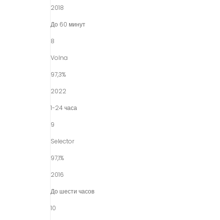
2018
До 60 минут
8
Volna
97,3%
2022
1-24 часа
9
Selector
97,1%
2016
До шести часов
10