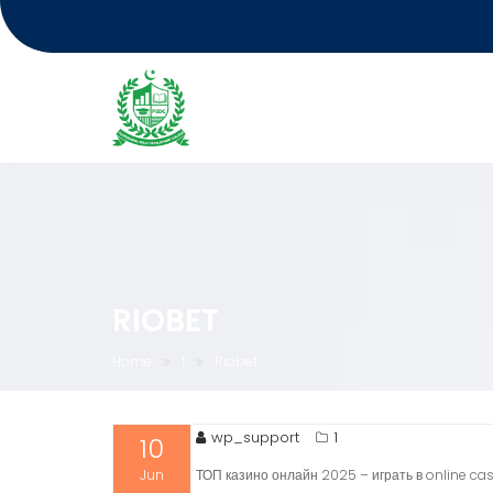
Skip
to
content
RIOBET
Home
1
Riobet
wp_support
1
10
Jun
ТОП казино онлайн 2025 – играть в online ca