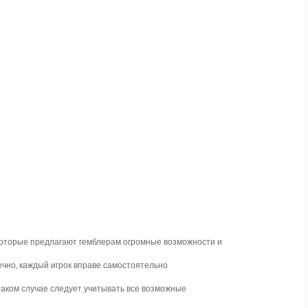
которые предлагают гемблерам огромные возможности и
ечно, каждый игрок вправе самостоятельно
таком случае следует учитывать все возможные