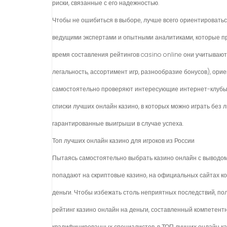
риски, связанные с его надежностью.
Чтобы не ошибиться в выборе, лучше всего ориентироватьс
ведущими экспертами и опытными аналитиками, которые п
время составления рейтингов casino online они учитывают
легальность, ассортимент игр, разнообразие бонусов), ори
самостоятельно проверяют интересующие интернет-клубы.
списки лучших онлайн казино, в которых можно играть без 
гарантированные выигрыши в случае успеха.
Топ лучших онлайн казино для игроков из России
Пытаясь самостоятельно выбрать казино онлайн с выводом
попадают на скриптовые казино, на официальных сайтах к
деньги. Чтобы избежать столь неприятных последствий, п
рейтинг казино онлайн на деньги, составленный компетент
квалифицированных специалистов, в ТОП лучших онлайн ка