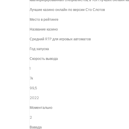
Лучшие казино онлайн по версии Сто Слотов
Место в рейтинге
Название казино
Средний RTP для игровых автоматов
Год запуска
Скорость вывода
1
7к
99,5
2022
Моментально
2
Вавада