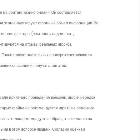
я на рейтинг казино онлайн. Он составляется
ри этом анализируют огромный объем информации. Во
 многие факторы (честность, надежность,
ентируются на отзывы реальных игроков,
 Только после тщательных проверок составляются
лишних опасений и получать при этом
 для приятного проведения времени, игроки нередко
оторых крайне не рекомендуется играть на реальные
ользователям рекомендуется обращать внимание на
ными в этом вопросе людьми. Согласно оценкам
зино вошли: