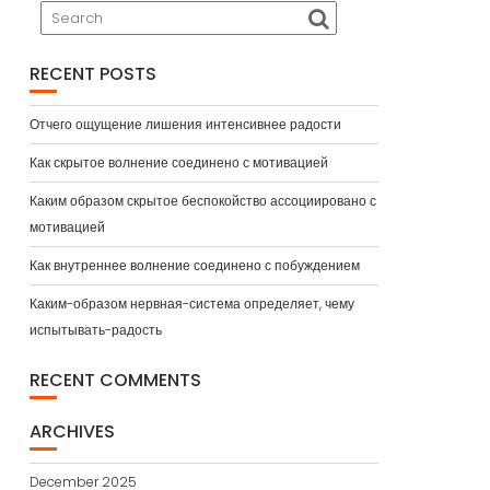
RECENT POSTS
Отчего ощущение лишения интенсивнее радости
Как скрытое волнение соединено с мотивацией
Каким образом скрытое беспокойство ассоциировано с
мотивацией
Как внутреннее волнение соединено с побуждением
Каким-образом нервная-система определяет, чему
испытывать-радость
RECENT COMMENTS
ARCHIVES
December 2025