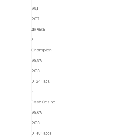
99,1
2017
До часа
3
Champion
98,9%
2018
0-24 часа
4
Fresh Casino
98,6%
2018
0-48 часов