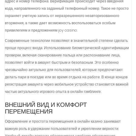
адрес и номер телефона. Верификация происходит через введения
кода, направленного на заданный телефонный номер. Такое не просто
охраняет учетную запись от неразрешенного неавторизованного
вторжения, а также дает возможность воспользоваться особым
привилегиям и предложениям joy casino.
Современные технологии позволяют в значительной степени сделать
проще процесс входа. Использование биометрической идентификации
проверки, включая сканирование пальца или распознавание лица,
позволяет войти в аккаунт быстрым и безопасным. Это особенно
чрезвычайно актуально для пользователей, которые предпочитают
делать пари в поездке или во время отдыха на работе. В конце концов
регистрация аккаунта через мобильное устройство становится важной
частью актуального игрового опыта в онлайн гэмблинге.
ВНЕШНИЙ ВИД И КОМФОРТ
ПЕРЕМЕЩЕНИЯ
Оформление и простота перемещения в онлайн казино занимают
важную роль в удержании пользователей и укреплении верности.
Удобный дизайн портала обеспечивает удобство обнаружения