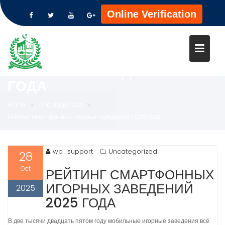
Online Verification
Skip
to
РЕЙТИНГ СМАРТФОННЫХ
content
ИГОРНЫХ ЗАВЕДЕНИЙ 2025
ГОДА
Home
Uncategorized
Рейтинг смартфонных игорных заведений 2025 года
wp_support
Uncategorized
28
Oct
РЕЙТИНГ СМАРТФОННЫХ
ИГОРНЫХ ЗАВЕДЕНИЙ
2025
2025 ГОДА
В две тысячи двадцать пятом году мобильные игорные заведения всё