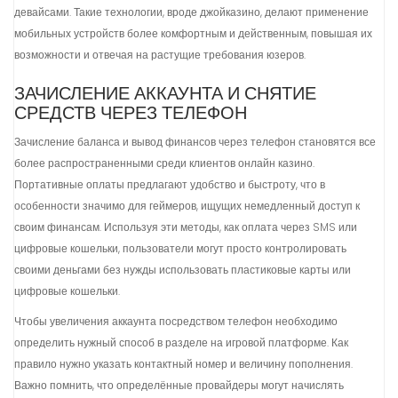
девайсами. Такие технологии, вроде джойказино, делают применение
мобильных устройств более комфортным и действенным, повышая их
возможности и отвечая на растущие требования юзеров.
ЗАЧИСЛЕНИЕ АККАУНТА И СНЯТИЕ
СРЕДСТВ ЧЕРЕЗ ТЕЛЕФОН
Зачисление баланса и вывод финансов через телефон становятся все
более распространенными среди клиентов онлайн казино.
Портативные оплаты предлагают удобство и быстроту, что в
особенности значимо для геймеров, ищущих немедленный доступ к
своим финансам. Используя эти методы, как оплата через SMS или
цифровые кошельки, пользователи могут просто контролировать
своими деньгами без нужды использовать пластиковые карты или
цифровые кошельки.
Чтобы увеличения аккаунта посредством телефон необходимо
определить нужный способ в разделе на игровой платформе. Как
правило нужно указать контактный номер и величину пополнения.
Важно помнить, что определённые провайдеры могут начислять