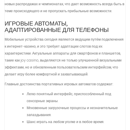
новых распродажах и чемпионатах, что дает возможность всегда быть в
теме происходящего и не пропускать прибыльные возможности.
ИГРОВЫЕ АВТОМАТЫ,
АДАПТИРОВАННЫЕ ДЛЯ ТЕЛЕФОНЫ
Мобильные устройства сегодня являются ведущим путём подключения
к интернет-казино, и это требует адаптации слотов под их
характеристики. Актуальные аппараты для смартфонов и планшетов,
такие как joy casino, выделяются не только улучшенной визуальными
эффектами, но и обновленным пользовательским интерфейсом, что
делает игру более комфортной и захватывающей.
Главные достоинства портативных игровых автоматов содержат:
Легко понятный интерфейс, приспособленный под
сенсорные экраны.
Мгновенные загрузочные процессы и незначительные
запаздывания.
Шанс играть на любом уголке и в любое время.