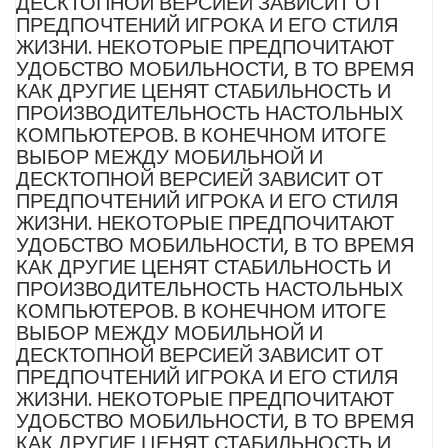
ДЕСКТОПНОЙ ВЕРСИЕЙ ЗАВИСИТ ОТ
ПРЕДПОЧТЕНИЙ ИГРОКА И ЕГО СТИЛЯ
ЖИЗНИ. НЕКОТОРЫЕ ПРЕДПОЧИТАЮТ
УДОБСТВО МОБИЛЬНОСТИ, В ТО ВРЕМЯ
КАК ДРУГИЕ ЦЕНЯТ СТАБИЛЬНОСТЬ И
ПРОИЗВОДИТЕЛЬНОСТЬ НАСТОЛЬНЫХ
КОМПЬЮТЕРОВ. В КОНЕЧНОМ ИТОГЕ
ВЫБОР МЕЖДУ МОБИЛЬНОЙ И
ДЕСКТОПНОЙ ВЕРСИЕЙ ЗАВИСИТ ОТ
ПРЕДПОЧТЕНИЙ ИГРОКА И ЕГО СТИЛЯ
ЖИЗНИ. НЕКОТОРЫЕ ПРЕДПОЧИТАЮТ
УДОБСТВО МОБИЛЬНОСТИ, В ТО ВРЕМЯ
КАК ДРУГИЕ ЦЕНЯТ СТАБИЛЬНОСТЬ И
ПРОИЗВОДИТЕЛЬНОСТЬ НАСТОЛЬНЫХ
КОМПЬЮТЕРОВ. В КОНЕЧНОМ ИТОГЕ
ВЫБОР МЕЖДУ МОБИЛЬНОЙ И
ДЕСКТОПНОЙ ВЕРСИЕЙ ЗАВИСИТ ОТ
ПРЕДПОЧТЕНИЙ ИГРОКА И ЕГО СТИЛЯ
ЖИЗНИ. НЕКОТОРЫЕ ПРЕДПОЧИТАЮТ
УДОБСТВО МОБИЛЬНОСТИ, В ТО ВРЕМЯ
КАК ДРУГИЕ ЦЕНЯТ СТАБИЛЬНОСТЬ И