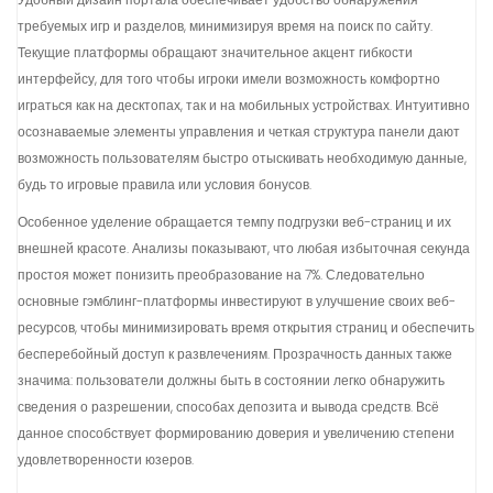
требуемых игр и разделов, минимизируя время на поиск по сайту.
Текущие платформы обращают значительное акцент гибкости
интерфейсу, для того чтобы игроки имели возможность комфортно
играться как на десктопах, так и на мобильных устройствах. Интуитивно
осознаваемые элементы управления и четкая структура панели дают
возможность пользователям быстро отыскивать необходимую данные,
будь то игровые правила или условия бонусов.
Особенное уделение обращается темпу подгрузки веб-страниц и их
внешней красоте. Анализы показывают, что любая избыточная секунда
простоя может понизить преобразование на 7%. Следовательно
основные гэмблинг-платформы инвестируют в улучшение своих веб-
ресурсов, чтобы минимизировать время открытия страниц и обеспечить
бесперебойный доступ к развлечениям. Прозрачность данных также
значима: пользователи должны быть в состоянии легко обнаружить
сведения о разрешении, способах депозита и вывода средств. Всё
данное способствует формированию доверия и увеличению степени
удовлетворенности юзеров.