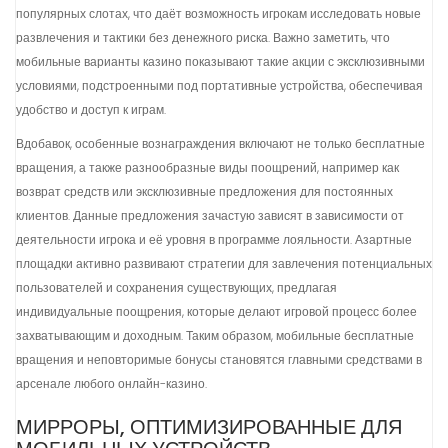
популярных слотах, что даёт возможность игрокам исследовать новые
развлечения и тактики без денежного риска. Важно заметить, что
мобильные варианты казино показывают такие акции с эксклюзивными
условиями, подстроенными под портативные устройства, обеспечивая
удобство и доступ к играм.
Вдобавок, особенные вознаграждения включают не только бесплатные
вращения, а также разнообразные виды поощрений, например как
возврат средств или эксклюзивные предложения для постоянных
клиентов. Данные предложения зачастую зависят в зависимости от
деятельности игрока и её уровня в программе лояльности. Азартные
площадки активно развивают стратегии для завлечения потенциальных
пользователей и сохранения существующих, предлагая
индивидуальные поощрения, которые делают игровой процесс более
захватывающим и доходным. Таким образом, мобильные бесплатные
вращения и неповторимые бонусы становятся главными средствами в
арсенале любого онлайн-казино.
МИРРОРЫ, ОПТИМИЗИРОВАННЫЕ ДЛЯ