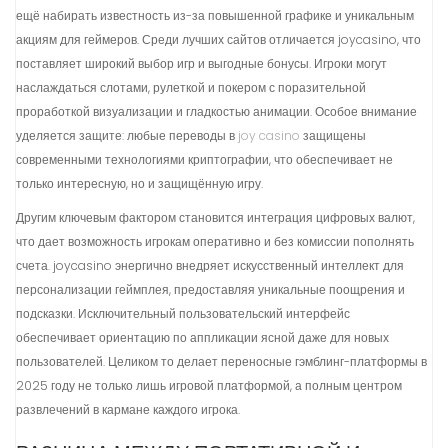
ещё набирать известность из-за повышенной графике и уникальным
акциям для геймеров. Среди лучших сайтов отличается joycasino, что
поставляет широкий выбор игр и выгодные бонусы. Игроки могут
наслаждаться слотами, рулеткой и покером с поразительной
проработкой визуализации и гладкостью анимации. Особое внимание
уделяется защите: любые переводы в
joy casino
защищены
современными технологиями криптографии, что обеспечивает не
только интересную, но и защищённую игру.
Другим ключевым фактором становится интеграция цифровых валют,
что дает возможность игрокам оперативно и без комиссии пополнять
счета. joycasino энергично внедряет искусственный интеллект для
персонализации геймплея, предоставляя уникальные поощрения и
подсказки. Исключительный пользовательский интерфейс
обеспечивает ориентацию по аппликации ясной даже для новых
пользователей. Целиком то делает переносные гэмблинг-платформы в
2025 году не только лишь игровой платформой, а полным центром
развлечений в кармане каждого игрока.