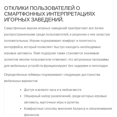
ОТКЛИКИ ПОЛЬЗОВАТЕЛЕЙ О
СМАРТФОННЫХ ИНТЕРПРЕТАЦИЯХ
ИГОРНЫХ ЗАВЕДЕНИЙ.
Смартфонные версии игорных заведений приобретают все более
распространенными среди пользователей, и рецензии о них зачастую
положительные. Игроки подчеркивают комфорт и понятность
интерфейса, который позволяет быстро находить необходимые
игровые автоматы. Темп подгрузки также становится значимым
аспектом: многие пользователи отмечают, что актуальные программы
для мобильных устройств функционируют без задержек и неполадок.
Определённые геймеры подчеркивают следующие достоинства
мобильных вариантов:
Доступ в всякого часа и в любом месте.
Обширный набор развлечений, среди которых игровые
автоматы, карточные игры и рулетка.
Комфортные способы внесения баланса и обналичивания
финансов.