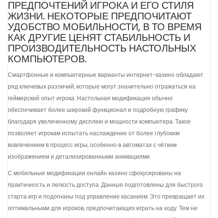
ПРЕДПОЧТЕНИЙ ИГРОКА И ЕГО СТИЛЯ
ЖИЗНИ. НЕКОТОРЫЕ ПРЕДПОЧИТАЮТ
УДОБСТВО МОБИЛЬНОСТИ, В ТО ВРЕМЯ
КАК ДРУГИЕ ЦЕНЯТ СТАБИЛЬНОСТЬ И
ПРОИЗВОДИТЕЛЬНОСТЬ НАСТОЛЬНЫХ
КОМПЬЮТЕРОВ.
Смартфонные и компьютерные варианты интернет-казино обладают
ряд ключевых различий, которые могут значительно отражаться на
геймерский опыт игрока. Настольная модификация обычно
обеспечивает более широкий функционал и подробную графику
благодаря увеличенному дисплею и мощности компьютера. Такое
позволяет игрокам испытать наслаждение от более глубоким
вовлечением в процесс игры, особенно в автоматах с чётким
изображением и детализированными анимациями.
С мобильные модификации онлайн казино сфокусированы на
практичность и легкость доступа. Данные подготовлены для быстрого
старта игр и подогнаны под управление касанием. Это превращает их
оптимальными для игроков, предпочитающих играть на ходу. Тем не