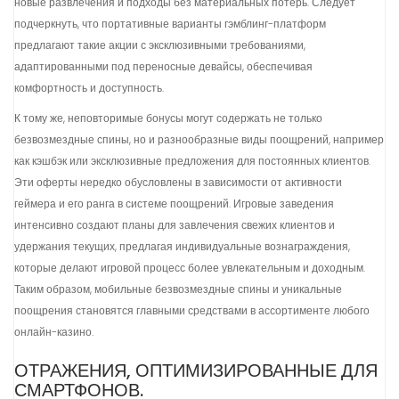
новые развлечения и подходы без материальных потерь. Следует
подчеркнуть, что портативные варианты гэмблинг-платформ
предлагают такие акции с эксклюзивными требованиями,
адаптированными под переносные девайсы, обеспечивая
комфортность и доступность.
К тому же, неповторимые бонусы могут содержать не только
безвозмездные спины, но и разнообразные виды поощрений, например
как кэшбэк или эксклюзивные предложения для постоянных клиентов.
Эти оферты нередко обусловлены в зависимости от активности
геймера и его ранга в системе поощрений. Игровые заведения
интенсивно создают планы для завлечения свежих клиентов и
удержания текущих, предлагая индивидуальные вознаграждения,
которые делают игровой процесс более увлекательным и доходным.
Таким образом, мобильные безвозмездные спины и уникальные
поощрения становятся главными средствами в ассортименте любого
онлайн-казино.
ОТРАЖЕНИЯ, ОПТИМИЗИРОВАННЫЕ ДЛЯ
СМАРТФОНОВ.