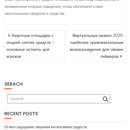
проверенные игорные заведения, чтобы обезопасить свои
персональные сведения и средства.
POST
Азартные площадки с
Виртуальные казино 2025:
NAVIGATION
опцией снятия средств –
наиболее привлекательные
основные аспекты для
вознаграждения для свежих
игроков
геймеров
SERACH
RECENT POSTS
Отчего ощущение лишения интенсивнее радости