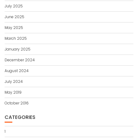
July 2025
June 2025
May 2025
March 2025
January 2025
December 2024
August 2024
July 2024
May 2019
October 2016
CATEGORIES
1