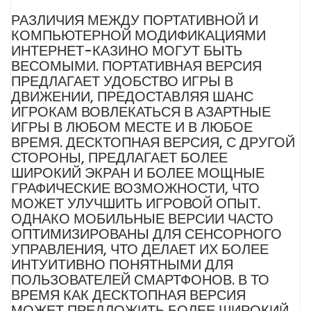
РАЗЛИЧИЯ МЕЖДУ ПОРТАТИВНОЙ И
КОМПЬЮТЕРНОЙ МОДИФИКАЦИЯМИ
ИНТЕРНЕТ-КАЗИНО МОГУТ БЫТЬ
ВЕСОМЫМИ. ПОРТАТИВНАЯ ВЕРСИЯ
ПРЕДЛАГАЕТ УДОБСТВО ИГРЫ В
ДВИЖЕНИИ, ПРЕДОСТАВЛЯЯ ШАНС
ИГРОКАМ ВОВЛЕКАТЬСЯ В АЗАРТНЫЕ
ИГРЫ В ЛЮБОМ МЕСТЕ И В ЛЮБОЕ
ВРЕМЯ. ДЕСКТОПНАЯ ВЕРСИЯ, С ДРУГОЙ
СТОРОНЫ, ПРЕДЛАГАЕТ БОЛЕЕ
ШИРОКИЙ ЭКРАН И БОЛЕЕ МОЩНЫЕ
ГРАФИЧЕСКИЕ ВОЗМОЖНОСТИ, ЧТО
МОЖЕТ УЛУЧШИТЬ ИГРОВОЙ ОПЫТ.
ОДНАКО МОБИЛЬНЫЕ ВЕРСИИ ЧАСТО
ОПТИМИЗИРОВАНЫ ДЛЯ СЕНСОРНОГО
УПРАВЛЕНИЯ, ЧТО ДЕЛАЕТ ИХ БОЛЕЕ
ИНТУИТИВНО ПОНЯТНЫМИ ДЛЯ
ПОЛЬЗОВАТЕЛЕЙ СМАРТФОНОВ. В ТО
ВРЕМЯ КАК ДЕСКТОПНАЯ ВЕРСИЯ
МОЖЕТ ПРЕДЛОЖИТЬ БОЛЕЕ ШИРОКИЙ