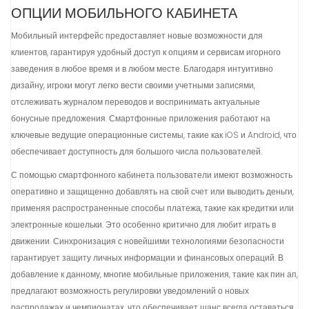
ОПЦИИ МОБИЛЬНОГО КАБИНЕТА
Мобильный интерфейс предоставляет новые возможности для
клиентов, гарантируя удобный доступ к опциям и сервисам игорного
заведения в любое время и в любом месте. Благодаря интуитивно
дизайну, игроки могут легко вести своими учетными записями,
отслеживать журналом переводов и воспринимать актуальные
бонусные предложения. Смартфонные приложения работают на
ключевые ведущие операционные системы, такие как iOS и Android, что
обеспечивает доступность для большого числа пользователей.
С помощью смартфонного кабинета пользователи имеют возможность
оперативно и защищенно добавлять на свой счет или выводить деньги,
применяя распространенные способы платежа, такие как кредитки или
электронные кошельки. Это особенно критично для любит играть в
движении. Синхронизация с новейшими технологиями безопасности
гарантирует защиту личных информации и финансовых операций. В
добавление к данному, многие мобильные приложения, такие как пин ап,
предлагают возможность регулировки уведомлений о новых
распродажах и чемпионатах, что обеспечивает шанс всегда оставаться