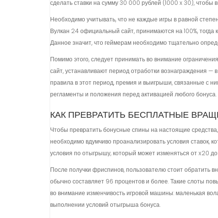
сделать ставки на сумму 30 000 рублей (1000 x 30), чтоб
Необходимо учитывать, что не каждые игры в равной степен
Вулкан 24 официальный сайт, принимаются на 100%, тогда к
Данное значит, что геймерам необходимо тщательно опред
Помимо этого, следует принимать во внимание ограничени
сайт, устанавливают период отработки вознаграждения — в
правила в этот период, премия и выигрыши, связанные с н
регламенты и положения перед активацией любого бонуса.
КАК ПРЕВРАТИТЬ БЕСПЛАТНЫЕ ВРАЩ
Чтобы превратить бонусные спины на настоящие средства,
необходимо вдумчиво проанализировать условия ставок, к
условия по отыгрышу, который может изменяться от x20 до 
После получки фриспинов, пользователю стоит обратить вн
обычно составляет 96 процентов и более. Такие слоты по
во внимание изменчивость игровой машины: маленькая вол
выполнении условий отыгрыша бонуса.