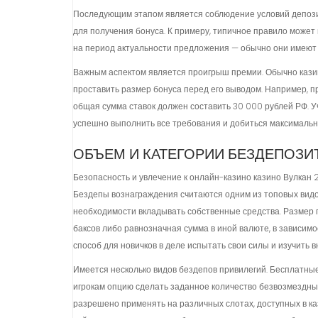
Последующим этапом является соблюдение условий депози
для получения бонуса. К примеру, типичное правило может
на период актуальности предложения — обычно они имеют п
Важным аспектом является проигрыш премии. Обычно казин
проставить размер бонуса перед его выводом. Например, пр
общая сумма ставок должен составить 30 000 рублей РФ. У
успешно выполнить все требования и добиться максимальн
ОБЪЕМ И КАТЕГОРИИ БЕЗДЕПОЗИ
Безопасность и увлечение к онлайн-казино казино Вулкан
Бездепы вознаграждения считаются одним из топовых видов
необходимости вкладывать собственные средства. Размер 
баксов либо равнозначная сумма в иной валюте, в зависимо
способ для новичков в деле испытать свои силы и изучить 
Имеется несколько видов бездепов привилегий. Бесплатн
игрокам опцию сделать заданное количество безвозмездных
разрешено применять на различных слотах, доступных в к