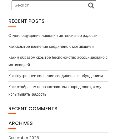
RECENT POSTS
Отчего ощущение лишения интенсивнее радости
Как скрытое волнение соединено с мотивацией
Каким образом скрытое беспокойство ассоциировано с
мотивацией
Как внутреннее волнение соединено с побуждением
Каким-образом нервная-система определяет, чему
испытывать-радость
RECENT COMMENTS
ARCHIVES
December 2025