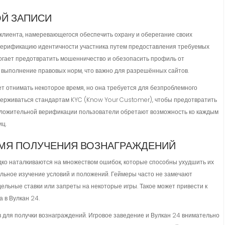
ОЙ ЗАПИСИ
 клиента, намеревающегося обеспечить охрану и оберегание своих
 верификацию идентичности участника путем предоставления требуемых
омогает предотвратить мошенничество и обезопасить профиль от
выполнение правовых норм, что важно для разрешённых сайтов.
т отнимать некоторое время, но она требуется для безпроблемного
ерживаться стандартам KYC (Know Your Customer), чтобы предотвратить
положительной верификации пользователи обретают возможность ко каждым
иц.
МЯ ПОЛУЧЕНИЯ ВОЗНАГРАЖДЕНИЙ
дко наталкиваются на множеством ошибок, которые способны ухудшить их
ельное изучение условий и положений. Геймеры часто не замечают
льные ставки или запреты на некоторые игры. Такое может привести к
 в Вулкан 24.
 для получки вознаграждений. Игровое заведение и Вулкан 24 внимательно