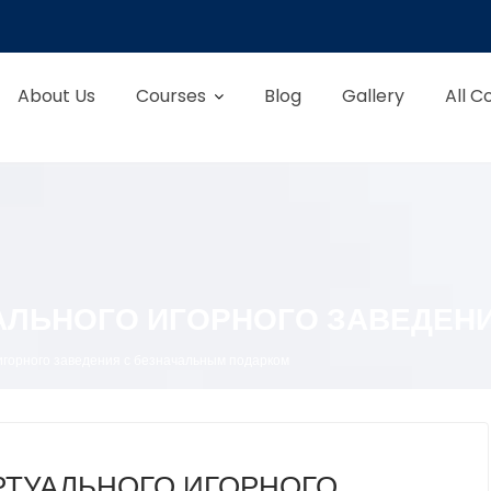
About Us
Courses
Blog
Gallery
All C
АЛЬНОГО ИГОРНОГО ЗАВЕДЕН
игорного заведения с безначальным подарком
РТУАЛЬНОГО ИГОРНОГО