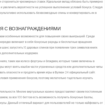
и сторониться чрезмерных ставок. Идеальная вклад обязана быть примерно
ы и увеличить вероятности на успешное выполнение условий бонуса. Следуя
зультативно использовать безвозмездные спины и конвертировать их в
ИЯ С ВОЗНАГРАЖДЕНИЯМИ
рокам особенные возможности для повышения своих выигрышей. Среди
нередко включают в себя бонусные раунды и бесплатные вращения.
 шанс запустить 10 даровых спинов при появлении трех символов книги.
з дополнительных издержек.
ениях, таких как колесо фортуны и блэкджек, которые также включены в
еры могут взять кэшбэк части утраченных средств или дополнительные чипы
вать опасности и продлить время игры в Вулкан 24 официальный сайт.
условия применения бонусов, поэтому желательно тщательно изучать
лояльности. Многие виртуальных казино предоставляют своим постоянным
жем, за все 100 беттов есть возможность получить бонусные баллы,
нусы. Данный отличный вариант для пользователей не только кайфовать от