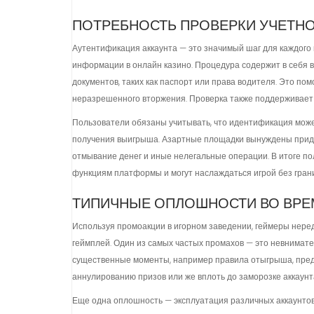
ПОТРЕБНОСТЬ ПРОВЕРКИ УЧЕТН
Аутентификация аккаунта — это значимый шаг для каждого
информации в онлайн казино. Процедура содержит в себя
документов, таких как паспорт или права водителя. Это п
неразрешенного вторжения. Проверка также поддерживает 
Пользователи обязаны учитывать, что идентификация може
получения выигрыша. Азартные площадки вынуждены прид
отмывание денег и иные нелегальные операции. В итоге 
функциям платформы и могут наслаждаться игрой без гран
ТИПИЧНЫЕ ОПЛОШНОСТИ ВО ВРЕ
Используя промоакции в игорном заведении, геймеры нере
геймплей. Один из самых частых промахов — это невнимат
существенные моменты, например правила отыгрыша, преде
аннулированию призов или же вплоть до заморозке аккаунта
Еще одна оплошность — эксплуатация различных аккаунтов