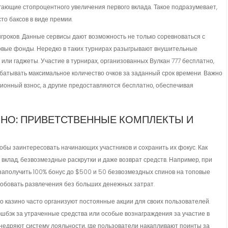
гающие стопроцентного увеличения первого вклада. Такое подразумевает,
сто баксов в виде премии.
гроков. Данные сервисы дают возможность не только соревноваться с
зовые фонды. Нередко в таких турнирах разыгрывают внушительные
или гаджеты. Участие в турнирах, организованных Вулкан 777 бесплатно,
абатывать максимальное количество очков за заданный срок времени. Важно
ионный взнос, а другие предоставляются бесплатно, обеспечивая
НО: ПРИВЕТСТВЕННЫЕ КОМПЛЕКТЫ И
обы заинтересовать начинающих участников и сохранить их фокус. Как
вклад, безвозмездные раскрутки и даже возврат средств. Например, при
заполучить 100% бонус до $500 и 50 безвозмездных спинов на топовые
робовать развлечения без больших денежных затрат.
во казино часто организуют постоянные акции для своих пользователей.
шбэк за утраченные средства или особые вознаграждения за участие в
внедряют систему лояльности, где пользователи накапливают поинты за