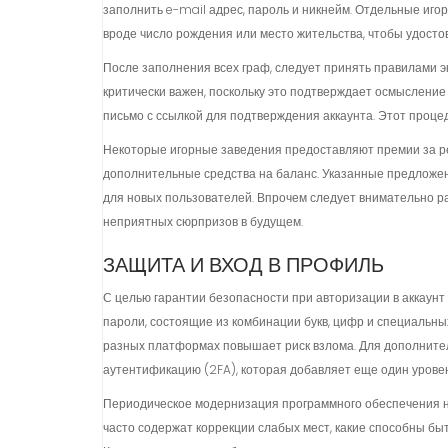
заполнить e-mail адрес, пароль и никнейм. Отдельные и
вроде число рождения или место жительства, чтобы удосто
После заполнения всех граф, следует принять правилами 
критически важен, поскольку это подтверждает осмысление
письмо с ссылкой для подтверждения аккаунта. Этот проце
Некоторые игорные заведения предоставляют премии за ре
дополнительные средства на баланс. Указанные предложе
для новых пользователей. Впрочем следует внимательно р
неприятных сюрпризов в будущем.
ЗАЩИТА И ВХОД В ПРОФИЛЬ
С целью гарантии безопасности при авторизации в аккаунт 
пароли, состоящие из комбинации букв, цифр и специальны
разных платформах повышает риск взлома. Для дополнител
аутентификацию (2FA), которая добавляет еще один уровен
Периодическое модернизация программного обеспечения н
часто содержат коррекции слабых мест, какие способны б