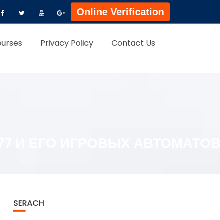
Online Verification
ourses
Privacy Policy
Contact Us
7 И ЕГО ИГРОВЫХ АВТОМАТОВ
SERACH