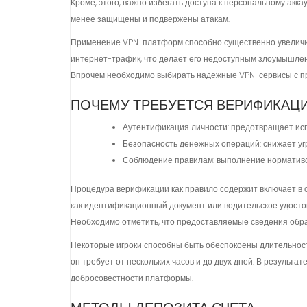
Кроме, этого, важно избегать доступа к персональному аккаун
менее защищены и подвержены атакам.
Применение VPN-платформ способно существенно увеличи
интернет-трафик, что делает его недоступным злоумышлен
Впрочем необходимо выбирать надежные VPN-сервисы с пр
ПОЧЕМУ ТРЕБУЕТСЯ ВЕРИФИКАЦ
Аутентификация личности: предотвращает исп
Безопасность денежных операций: снижает уг
Соблюдение правилам: выполнение нормативо
Процедура верификации как правило содержит включает в 
как идентификационный документ или водительское удосто
Необходимо отметить, что предоставляемые сведения обра
Некоторые игроки способны быть обеспокоены длительност
он требует от нескольких часов и до двух дней. В результ
добросовестности платформы.