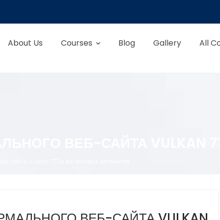
About Us
Courses
Blog
Gallery
All C
ЬНОГО ВЕБ-САЙТА VULKAN 77
б-сайта Vulkan 777 и его игровых автоматов.
РМАЛЬНОГО ВЕБ-САЙТА VULKAN