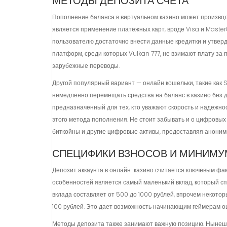
МЕТОДЫ ДЕПОЗИТА СЧЕТА
Пополнение баланса в виртуальном казино может произво
является применение платёжных карт, вроде Visa и Master
пользователю достаточно внести данные кредитки и утверд
платформ, среди которых Vulkan 777, не взимают плату за
зарубежные переводы.
Другой популярный вариант — онлайн кошельки, такие как S
немедленно перемещать средства на баланс в казино без
предназначенный для тех, кто уважают скорость и надежно
этого метода пополнения. Не стоит забывать и о цифровых
биткойны и другие цифровые активы, предоставляя аноним
СПЕЦИФИКИ ВЗНОСОВ И МИНИМУ
Депозит аккаунта в онлайн-казино считается ключевым фак
особенностей является самый маленький вклад, который с
вклада составляет от 500 до 1000 рублей, впрочем некото
100 рублей. Это дает возможность начинающим геймерам о
Методы депозита также занимают важную позицию. Нынешн