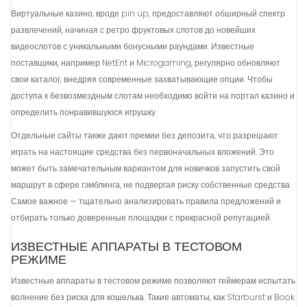
Виртуальные казино, вроде pin up, предоставляют обширный спектр
развлечений, начиная с ретро фруктовых слотов до новейших
видеослотов с уникальными бонусными раундами. Известные
поставщики, например NetEnt и Microgaming, регулярно обновляют
свои каталог, внедряя современные захватывающие опции. Чтобы
доступа к безвозмездным слотам необходимо войти на портал казино и
определить понравившуюся игрушку.
Отдельные сайты также дают премии без депозита, что разрешают
играть на настоящие средства без первоначальных вложений. Это
может быть замечательным вариантом для новичков запустить свой
маршрут в сфере гэмблинга, не подвергая риску собственные средства.
Самое важное — тщательно анализировать правила предложений и
отбирать только доверенные площадки с прекрасной репутацией.
ИЗВЕСТНЫЕ АППАРАТЫ В ТЕСТОВОМ
РЕЖИМЕ
Известные аппараты в тестовом режиме позволяют геймерам испытать
волнение без риска для кошелька. Такие автоматы, как Starburst и Book