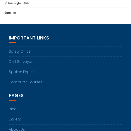
Uncategorized
Финтех
IMPORTANT LINKS
Safety Officer
Civil Surveyor
Spoken English
Computer Courses
PAGES
Blog
Gallery
About Us