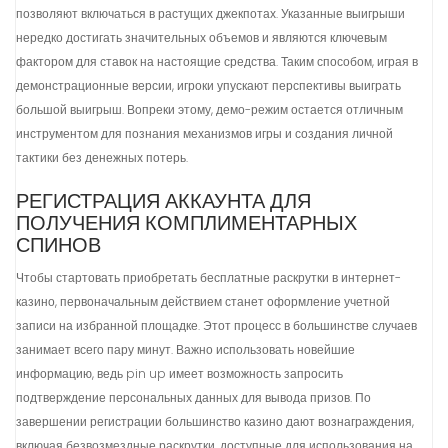
позволяют включаться в растущих джекпотах. Указанные выигрыши
нередко достигать значительных объемов и являются ключевым
фактором для ставок на настоящие средства. Таким способом, играя в
демонстрационные версии, игроки упускают перспективы выиграть
большой выигрыш. Вопреки этому, демо-режим остается отличным
инструментом для познания механизмов игры и создания личной
тактики без денежных потерь.
РЕГИСТРАЦИЯ АККАУНТА ДЛЯ
ПОЛУЧЕНИЯ КОМПЛИМЕНТАРНЫХ
СПИНОВ
Чтобы стартовать приобретать бесплатные раскрутки в интернет-
казино, первоначальным действием станет оформление учетной
записи на избранной площадке. Этот процесс в большинстве случаев
занимает всего пару минут. Важно использовать новейшие
информацию, ведь pin up имеет возможность запросить
подтверждение персональных данных для вывода призов. По
завершении регистрации большинство казино дают вознаграждения,
включая безвозмездные раскрутки, доступные для использования на