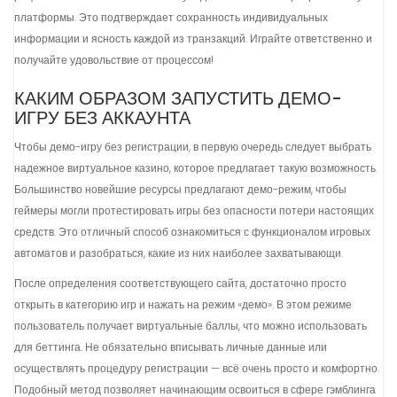
платформы. Это подтверждает сохранность индивидуальных
информации и ясность каждой из транзакций. Играйте ответственно и
получайте удовольствие от процессом!
КАКИМ ОБРАЗОМ ЗАПУСТИТЬ ДЕМО-
ИГРУ БЕЗ АККАУНТА
Чтобы демо-игру без регистрации, в первую очередь следует выбрать
надежное виртуальное казино, которое предлагает такую возможность.
Большинство новейшие ресурсы предлагают демо-режим, чтобы
геймеры могли протестировать игры без опасности потери настоящих
средств. Это отличный способ ознакомиться с функционалом игровых
автоматов и разобраться, какие из них наиболее захватывающи.
После определения соответствующего сайта, достаточно просто
открыть в категорию игр и нажать на режим «демо». В этом режиме
пользователь получает виртуальные баллы, что можно использовать
для беттинга. Не обязательно вписывать личные данные или
осуществлять процедуру регистрации — всё очень просто и комфортно.
Подобный метод позволяет начинающим освоиться в сфере гэмблинга