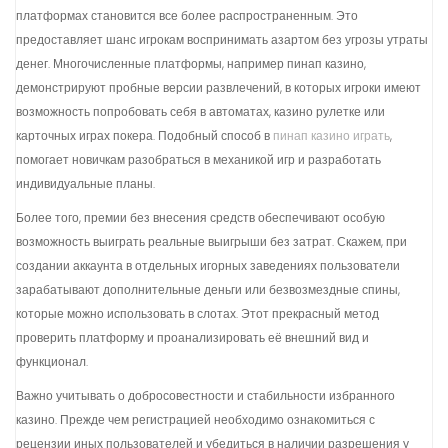
платформах становится все более распространенным. Это
предоставляет шанс игрокам воспринимать азартом без угрозы утраты
денег. Многочисленные платформы, например пинап казино,
демонстрируют пробные версии развлечений, в которых игроки имеют
возможность попробовать себя в автоматах, казино рулетке или
карточных играх покера. Подобный способ в
пинап казино играть
,
помогает новичкам разобраться в механикой игр и разработать
индивидуальные планы.
Более того, премии без внесения средств обеспечивают особую
возможность выиграть реальные выигрыши без затрат. Скажем, при
создании аккаунта в отдельных игорных заведениях пользователи
зарабатывают дополнительные деньги или безвозмездные спины,
которые можно использовать в слотах. Этот прекрасный метод
проверить платформу и проанализировать её внешний вид и
функционал.
Важно учитывать о добросовестности и стабильности избранного
казино. Прежде чем регистрацией необходимо ознакомиться с
рецензии иных пользователей и убедиться в наличии разрешения у