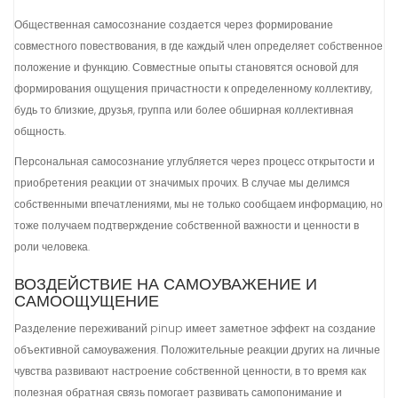
Общественная самосознание создается через формирование
совместного повествования, в где каждый член определяет собственное
положение и функцию. Совместные опыты становятся основой для
формирования ощущения причастности к определенному коллективу,
будь то близкие, друзья, группа или более обширная коллективная
общность.
Персональная самосознание углубляется через процесс открытости и
приобретения реакции от значимых прочих. В случае мы делимся
собственными впечатлениями, мы не только сообщаем информацию, но
тоже получаем подтверждение собственной важности и ценности в
роли человека.
ВОЗДЕЙСТВИЕ НА САМОУВАЖЕНИЕ И
САМООЩУЩЕНИЕ
Разделение переживаний pinup имеет заметное эффект на создание
объективной самоуважения. Положительные реакции других на личные
чувства развивают настроение собственной ценности, в то время как
полезная обратная связь помогает развивать самопонимание и