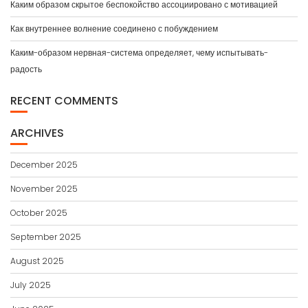
Каким образом скрытое беспокойство ассоциировано с мотивацией
Как внутреннее волнение соединено с побуждением
Каким-образом нервная-система определяет, чему испытывать-
радость
RECENT COMMENTS
ARCHIVES
December 2025
November 2025
October 2025
September 2025
August 2025
July 2025