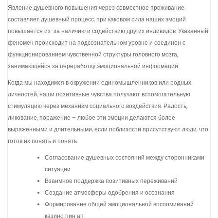
Явление душевного повышения через совместное проживание
составляет душевный процесс, при каковом сила наших эмоций
повышается из-за наличию и содействию других индивидов. Указанный
феномен происходит на подсознательном уровне и соединен с
функционированием чувственной структуры головного мозга,
занимающейся за переработку эмоциональной информации.
Когда мы находимся в окружении единомышленников или родных
личностей, наши позитивные чувства получают вспомогательную
стимуляцию через механизм социального воздействия. Радость,
ликование, поражение – любое эти эмоции делаются более
выраженными и длительными, если поблизости присутствуют люди, что
готов их понять и понять.
Согласование душевных состояний между сторонниками
ситуации
Взаимное поддержка позитивных переживаний
Создание атмосферы одобрения и осознания
Формирование общей эмоциональной воспоминаний
казино пин ап