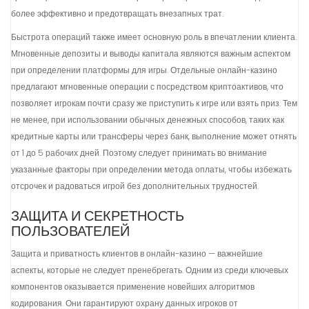
более эффективно и предотвращать внезапных трат.
Быстрота операций также имеет основную роль в впечатлении клиента.
Мгновенные депозиты и выводы капитала являются важным аспектом
при определении платформы для игры. Отдельные онлайн-казино
предлагают мгновенные операции с посредством криптоактивов, что
позволяет игрокам почти сразу же приступить к игре или взять приз. Тем
не менее, при использовании обычных денежных способов, таких как
кредитные карты или трансферы через банк, выполнение может отнять
от 1 до 5 рабочих дней. Поэтому следует принимать во внимание
указанные факторы при определении метода оплаты, чтобы избежать
отсрочек и радоваться игрой без дополнительных трудностей.
ЗАЩИТА И СЕКРЕТНОСТЬ
ПОЛЬЗОВАТЕЛЕЙ
Защита и приватность клиентов в онлайн-казино — важнейшие
аспекты, которые не следует пренебрегать. Одним из среди ключевых
компонентов оказывается применение новейших алгоритмов
кодирования. Они гарантируют охрану данных игроков от