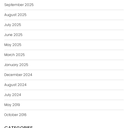
September 2025
August 2025
July 2025
June 2025
May 2025
March 2025
January 2025
December 2024
August 2024
July 2024
May 2019
October 2016
CATEGORIES