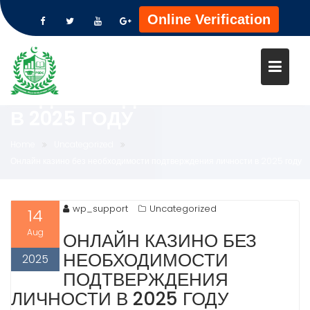
Online Verification
Skip
ОНЛАЙН КАЗИНО БЕЗ
to
НЕОБХОДИМОСТИ
content
ПОДТВЕРЖДЕНИЯ ЛИЧНОСТИ
В 2025 ГОДУ
Home
Uncategorized
Онлайн казино без необходимости подтверждения личности в 2025 году
wp_support
Uncategorized
14
Aug
ОНЛАЙН КАЗИНО БЕЗ
НЕОБХОДИМОСТИ
2025
ПОДТВЕРЖДЕНИЯ
ЛИЧНОСТИ В 2025 ГОДУ