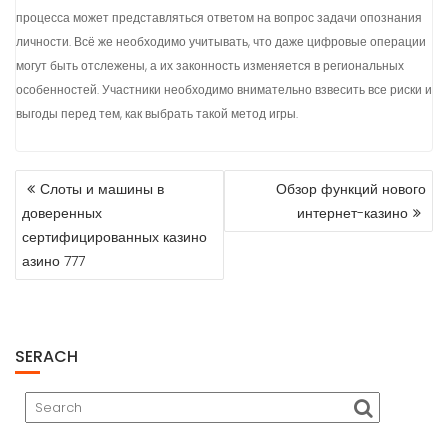
процесса может представляться ответом на вопрос задачи опознания
личности. Всё же необходимо учитывать, что даже цифровые операции
могут быть отслежены, а их законность изменяется в региональных
особенностей. Участники необходимо внимательно взвесить все риски и
выгоды перед тем, как выбрать такой метод игры.
POST
Слоты и машины в
Обзор функций нового
NAVIGATION
доверенных
интернет-казино
сертифицированных казино
азино 777
SERACH