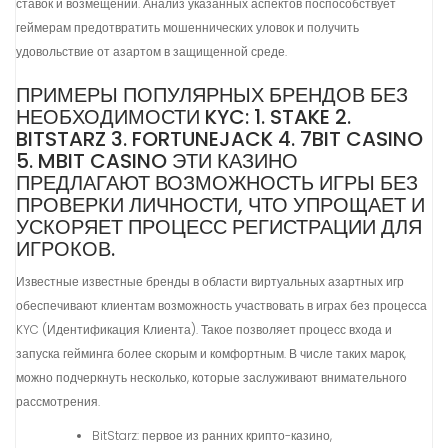
ставок и возмещений. Анализ указанных аспектов поспособствует
геймерам предотвратить мошеннических уловок и получить
удовольствие от азартом в защищенной среде.
ПРИМЕРЫ ПОПУЛЯРНЫХ БРЕНДОВ БЕЗ
НЕОБХОДИМОСТИ KYC: 1. STAKE 2.
BITSTARZ 3. FORTUNEJACK 4. 7BIT CASINO
5. MBIT CASINO ЭТИ КАЗИНО
ПРЕДЛАГАЮТ ВОЗМОЖНОСТЬ ИГРЫ БЕЗ
ПРОВЕРКИ ЛИЧНОСТИ, ЧТО УПРОЩАЕТ И
УСКОРЯЕТ ПРОЦЕСС РЕГИСТРАЦИИ ДЛЯ
ИГРОКОВ.
Известные известные бренды в области виртуальных азартных игр
обеспечивают клиентам возможность участвовать в играх без процесса
KYC (Идентификация Клиента). Такое позволяет процесс входа и
запуска гейминга более скорым и комфортным. В числе таких марок,
можно подчеркнуть несколько, которые заслуживают внимательного
рассмотрения.
BitStarz: первое из ранних крипто-казино,