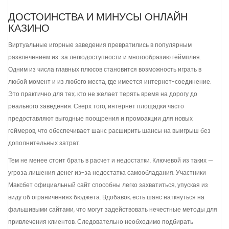
ДОСТОИНСТВА И МИНУСЫ ОНЛАЙН
КАЗИНО
Виртуальные игорные заведения превратились в популярным
развлечением из-за легкодоступности и многообразию геймплея.
Одним из числа главных плюсов становится возможность играть в
любой момент и из любого места, где имеется интернет-соединение.
Это практично для тех, кто не желает терять время на дорогу до
реального заведения. Сверх того, интернет площадки часто
предоставляют выгодные поощрения и промоакции для новых
геймеров, что обеспечивает шанс расширить шансы на выигрыш без
дополнительных затрат.
Тем не менее стоит брать в расчет и недостатки. Ключевой из таких —
угроза лишения денег из-за недостатка самообладания. Участники
Максбет официальный сайт способны легко захватиться, упуская из
виду об ограничениях бюджета. Вдобавок, есть шанс наткнуться на
фальшивыми сайтами, что могут задействовать нечестные методы для
привлечения клиентов. Следовательно необходимо подбирать