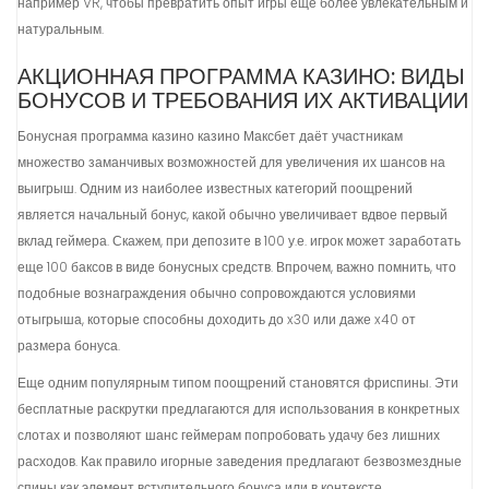
например VR, чтобы превратить опыт игры еще более увлекательным и
натуральным.
АКЦИОННАЯ ПРОГРАММА КАЗИНО: ВИДЫ
БОНУСОВ И ТРЕБОВАНИЯ ИХ АКТИВАЦИИ
Бонусная программа казино казино Максбет даёт участникам
множество заманчивых возможностей для увеличения их шансов на
выигрыш. Одним из наиболее известных категорий поощрений
является начальный бонус, какой обычно увеличивает вдвое первый
вклад геймера. Скажем, при депозите в 100 у.е. игрок может заработать
еще 100 баксов в виде бонусных средств. Впрочем, важно помнить, что
подобные вознаграждения обычно сопровождаются условиями
отыгрыша, которые способны доходить до x30 или даже x40 от
размера бонуса.
Еще одним популярным типом поощрений становятся фриспины. Эти
бесплатные раскрутки предлагаются для использования в конкретных
слотах и позволяют шанс геймерам попробовать удачу без лишних
расходов. Как правило игорные заведения предлагают безвозмездные
спины как элемент вступительного бонуса или в контексте