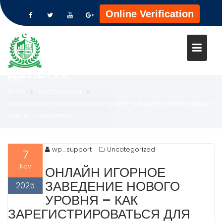
ОНЛАЙН ИГОРНОЕ
Online Verification
ЗАВЕДЕНИЕ НОВОГО УРОВНЯ
Skip
– КАК ЗАРЕГИСТРИРОВАТЬСЯ
to
ДЛЯ АЗАРТНЫХ ИГР НА
content
ДЕНЬГИ.
Home
Uncategorized
Онлайн игорное заведение нового уровня – как зарегистрироваться для
азартных игр на деньги.
wp_support
Uncategorized
7
Nov
ОНЛАЙН ИГОРНОЕ
ЗАВЕДЕНИЕ НОВОГО
2025
УРОВНЯ – КАК
ЗАРЕГИСТРИРОВАТЬСЯ ДЛЯ