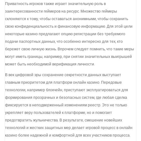
Приватность игроков также играет значительную роль в
заинтересованности геймеров на ресурс. Множество геймеры
склоняются к тому, чтобы оставаться анонимными, чтобы сохранить
свою конфиденциальность и финансовую информацию. Для этой цели
некоторые казино предлагают опцию регистрации без требуемого
подачи паспортных данных, что особенно интересно для тех, кто
бережет свою личную жизнь. Впрочем следует помнить, что такие меры
могут иметь границы, например, при снятии значительных выигрышей
может быть необходимой верификация личности.
В век цифровой эры сохранение секретности данных выступает
главным приоритетом для платформ онлайн казино. Передовые
технологии, например блокчейн, приступают эксплуатироваться для
формирования прозрачных и безопасных систем, где любая сделка
фиксируется в неподверженный изменениям реестр. Это не только
укрепляет веру пользователей к платформе, но и помогает
предотвратить жульничества. В результате, смешение новейших
технологий и жестких защитных мер делает игровой процесс в онлайн
казино более надежной и комфортной для всех участников процесса.