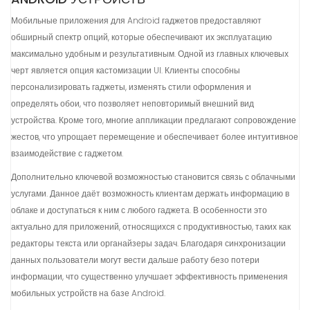
Мобильные приложения для Android гаджетов предоставляют
обширный спектр опций, которые обеспечивают их эксплуатацию
максимально удобным и результативным. Одной из главных ключевых
черт является опция кастомизации UI. Клиенты способны
персонализировать гаджеты, изменять стили оформления и
определять обои, что позволяет неповторимый внешний вид
устройства. Кроме того, многие аппликации предлагают сопровождение
жестов, что упрощает перемещение и обеспечивает более интуитивное
взаимодействие с гаджетом.
Дополнительно ключевой возможностью становится связь с облачными
услугами. Данное даёт возможность клиентам держать информацию в
облаке и доступаться к ним с любого гаджета. В особенности это
актуально для приложений, относящихся с продуктивностью, таких как
редакторы текста или органайзеры задач. Благодаря синхронизации
данных пользователи могут вести дальше работу безо потери
информации, что существенно улучшает эффективность применения
мобильных устройств на базе Android.