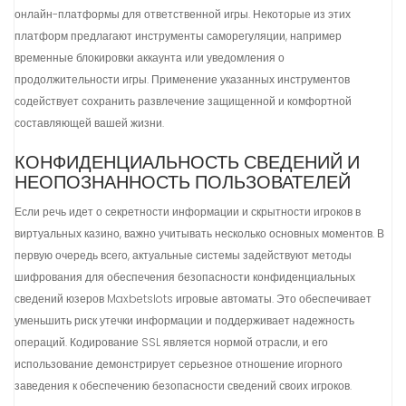
онлайн-платформы для ответственной игры. Некоторые из этих
платформ предлагают инструменты саморегуляции, например
временные блокировки аккаунта или уведомления о
продолжительности игры. Применение указанных инструментов
содействует сохранить развлечение защищенной и комфортной
составляющей вашей жизни.
КОНФИДЕНЦИАЛЬНОСТЬ СВЕДЕНИЙ И
НЕОПОЗНАННОСТЬ ПОЛЬЗОВАТЕЛЕЙ
Если речь идет о секретности информации и скрытности игроков в
виртуальных казино, важно учитывать несколько основных моментов. В
первую очередь всего, актуальные системы задействуют методы
шифрования для обеспечения безопасности конфиденциальных
сведений юзеров Maxbetslots игровые автоматы. Это обеспечивает
уменьшить риск утечки информации и поддерживает надежность
операций. Кодирование SSL является нормой отрасли, и его
использование демонстрирует серьезное отношение игорного
заведения к обеспечению безопасности сведений своих игроков.