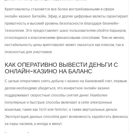
Криптовалюты становятся все более востребованными в сфере
онлайн-казино. Биткойн, Эфир, и другие цифровые валюты гарантируют
приватность и высокий уровень безопасности благодаря блокчейн-
технологии. Это предоставляет шанс пользователям обойти барьеров,
относящихся к классическими финансовыми способами. Тем не менее,
нестабильность цены криптовалют может оказаться как плюсом, так и
опасностью для участников.
КАК ОПЕРАТИВНО ВЫВЕСТИ ДЕНЬГИ С
ОНЛАЙН-КАЗИНО НА БАЛАНС
С целью оперативно снять добычу с казино на банковский счет, первым
делом необходимо убедиться, что конкретное онлайн-казино
поддерживает скоростные способы снятия денег. Наиболее
популярные и быстрые способы включают в себя электронные
кошельки, такие как Skrill или Neteller, а также виртуальные деньги.
Эксплуатация данных способов дает возможность заработать финансы
за пары часиков, а иногда и минут.