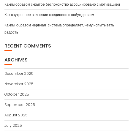
Каким образом скрытое беспокойство ассоциировано с мотивацией
Как внутреннее волнение соединено с побуждением
Каким-образом нервная-система определяет, чему испытывать-
радость
RECENT COMMENTS
ARCHIVES
December 2025
November 2025
October 2025
September 2025
August 2025
July 2025