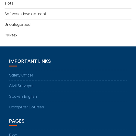
slots
Software development
Uncategorized
Финтех
IMPORTANT LINKS
Safety Officer
Civil Surveyor
Spoken English
Computer Courses
PAGES
Blog