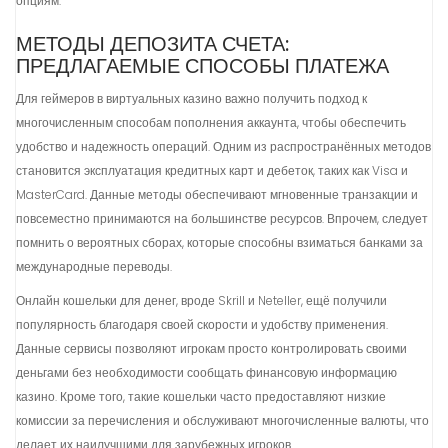
опциям.
МЕТОДЫ ДЕПОЗИТА СЧЕТА:
ПРЕДЛАГАЕМЫЕ СПОСОБЫ ПЛАТЕЖА
Для геймеров в виртуальных казино важно получить подход к
многочисленным способам пополнения аккаунта, чтобы обеспечить
удобство и надежность операций. Одним из распространённых методов
становится эксплуатация кредитных карт и дебеток, таких как Visa и
MasterCard. Данные методы обеспечивают мгновенные транзакции и
повсеместно принимаются на большинстве ресурсов. Впрочем, следует
помнить о вероятных сборах, которые способны взиматься банками за
международные переводы.
Онлайн кошельки для денег, вроде Skrill и Neteller, ещё получили
популярность благодаря своей скорости и удобству применения.
Данные сервисы позволяют игрокам просто контролировать своими
деньгами без необходимости сообщать финансовую информацию
казино. Кроме того, такие кошельки часто предоставляют низкие
комиссии за перечисления и обслуживают многочисленные валюты, что
делает их наилучшими для зарубежных игроков.