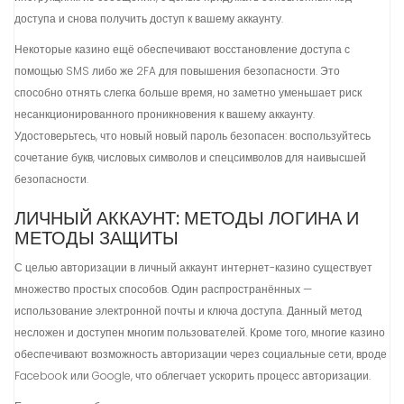
доступа и снова получить доступ к вашему аккаунту.
Некоторые казино ещё обеспечивают восстановление доступа с
помощью SMS либо же 2FA для повышения безопасности. Это
способно отнять слегка больше время, но заметно уменьшает риск
несанкционированного проникновения к вашему аккаунту.
Удостоверьтесь, что новый новый пароль безопасен: воспользуйтесь
сочетание букв, числовых символов и спецсимволов для наивысшей
безопасности.
ЛИЧНЫЙ АККАУНТ: МЕТОДЫ ЛОГИНА И
МЕТОДЫ ЗАЩИТЫ
С целью авторизации в личный аккаунт интернет-казино существует
множество простых способов. Один распространённых —
использование электронной почты и ключа доступа. Данный метод
несложен и доступен многим пользователей. Кроме того, многие казино
обеспечивают возможность авторизации через социальные сети, вроде
Facebook или Google, что облегчает ускорить процесс авторизации.