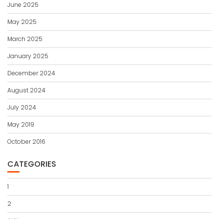
June 2025
May 2025
March 2025
January 2025
December 2024
August 2024
July 2024
May 2019
October 2016
CATEGORIES
1
2