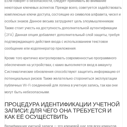
Если говорят о безопасности, следует принимать во внимание
некоторые ключевых аспектов. Прежде всего, советуется задействовать
комплексные ключи доступа, состоящие из символов алфавита, чисел и
особых знаков. Данное весьма затрудняет цель злоумышленникам.
Также стоит учесть на доступность дополнительной аутентификации
(2FA). Данная опция добавляет дополнительный слой защиты, требуя
подтверждающего действия входа с использованием текстовое
сообщение или кодогенератор приложения.
Кроме того критично контролировать современностью программного
обеспечения на устройствах, с каких выполняется вход в аккаунту.
Систематические обновления способствуют защитить информацию от
потенциальных рисков. Также желательно сторониться эксплуатации
публичных Wi-Fi соединений для логина в учетную запись, так как они
могут быть небезопасными.
ПРОЦЕДУРА ИДЕНТИФИКАЦИИ УЧЕТНОЙ
ЗАПИСИ: ДЛЯ ЧЕГО ОНА ТРЕБУЕТСЯ И
КАК ЕЁ ОСУЩЕСТВИТЬ
Верификация учетной записи — это ключевой шаг для всех клиентов,