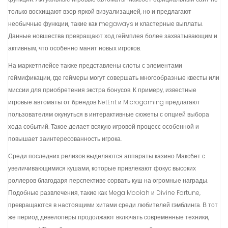
только восхищают взор яркой визуализацией, но и предлагают
необычные функции, такие как megaways и кластерные выплаты.
Данные новшества превращают ход геймплея более захватывающим и
активным, что особенно манит новых игроков.
На маркетплейсе также представлены слоты с элементами
геймификации, где геймеры могут совершать многообразные квесты или
миссии для приобретения экстра бонусов. К примеру, известные
игровые автоматы от брендов NetEnt и Microgaming предлагают
пользователям окунуться в интерактивные сюжеты с опцией выбора
хода событий. Такое делает всякую игровой процесс особенной и
повышает заинтересованность игрока.
Среди последних релизов выделяются аппараты казино Максбет с
увеличивающимися кушами, которые привлекают фокус высоких
роллеров благодаря перспективе сорвать куш на огромные награды.
Подобные развлечения, такие как Mega Moolah и Divine Fortune,
превращаются в настоящими хитами среди любителей гэмблинга. В тот
же период девелоперы продолжают включать современные техники,