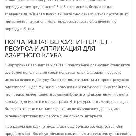
периодических предложений. Чтобы применить бесплатными
вращениями, геймерам важно внимательно ознакомиться с условия их
применения, так как они могут предусматривать ограничения по
периоду и бетам.
ПОРТАТИВНАЯ ВЕРСИЯ ИНТЕРНЕТ-
РЕСУРСА И АППЛИКАЦИЯ ДЛЯ
АЗАРТНОГО КЛУБА
Смартфонная вариант веб-сайта и приложение для казино становятся
все более популярными среди пользователей благодаря простоте
использования и доступу. Смартфонные варианты интернет-ресурсов
адаптированы для функционирования на многочисленных устройствах,
что предоставляет шанс игрокам кайфовать от фаворитными играми в
каком угодно месте и в всякое время. Эти ресурсы оптимизированы для
быстрого отклика и минимизирования использования данных, что
особенно критично при работе с мобильного интернета.
Программы для казино предлагают еще больше возможностей. Они
предоставляют более устойчивое соединение и значительную скорость