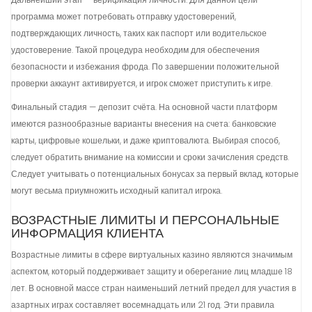
программа может потребовать отправку удостоверений,
подтверждающих личность, таких как паспорт или водительское
удостоверение. Такой процедура необходим для обеспечения
безопасности и избежания фрода. По завершении положительной
проверки аккаунт активируется, и игрок сможет приступить к игре.
Финальный стадия — депозит счёта. На основной части платформ
имеются разнообразные варианты внесения на счета: банковские
карты, цифровые кошельки, и даже криптовалюта. Выбирая способ,
следует обратить внимание на комиссии и сроки зачисления средств.
Следует учитывать о потенциальных бонусах за первый вклад, которые
могут весьма приумножить исходный капитал игрока.
ВОЗРАСТНЫЕ ЛИМИТЫ И ПЕРСОНАЛЬНЫЕ
ИНФОРМАЦИЯ КЛИЕНТА
Возрастные лимиты в сфере виртуальных казино являются значимым
аспектом, который поддерживает защиту и оберегание лиц младше 18
лет. В основной массе стран наименьший летний предел для участия в
азартных играх составляет восемнадцать или 21 год. Эти правила