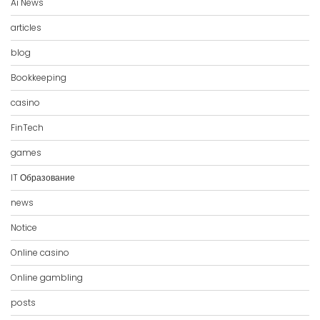
Ai News
articles
blog
Bookkeeping
casino
FinTech
games
IT Образование
news
Notice
Online casino
Online gambling
posts