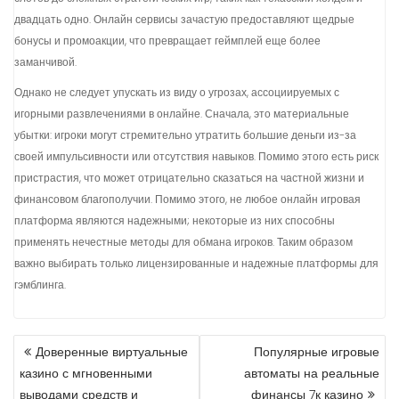
двадцать одно. Онлайн сервисы зачастую предоставляют щедрые
бонусы и промоакции, что превращает геймплей еще более
заманчивой.
Однако не следует упускать из виду о угрозах, ассоциируемых с
игорными развлечениями в онлайне. Сначала, это материальные
убытки: игроки могут стремительно утратить большие деньги из-за
своей импульсивности или отсутствия навыков. Помимо этого есть риск
пристрастия, что может отрицательно сказаться на частной жизни и
финансовом благополучии. Помимо этого, не любое онлайн игровая
платформа являются надежными; некоторые из них способны
применять нечестные методы для обмана игроков. Таким образом
важно выбирать только лицензированные и надежные платформы для
гэмблинга.
POST
Доверенные виртуальные
Популярные игровые
NAVIGATION
казино с мгновенными
автоматы на реальные
выводами средств и
финансы 7к казино