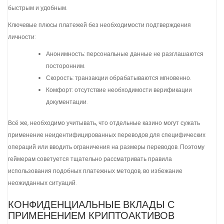
быстрым и удобным.
Ключевые плюсы платежей без необходимости подтверждения
личности:
Анонимность: персональные данные не разглашаются
посторонним.
Скорость: транзакции обрабатываются мгновенно.
Комфорт: отсутствие необходимости верификации
документации.
Всё же, необходимо учитывать, что отдельные казино могут сужать
применение неидентифицированных переводов для специфических
операций или вводить ограничения на размеры переводов. Поэтому
геймерам советуется тщательно рассматривать правила
использования подобных платежных методов, во избежание
неожиданных ситуаций.
КОНФИДЕНЦИАЛЬНЫЕ ВКЛАДЫ С
ПРИМЕНЕНИЕМ КРИПТОАКТИВОВ