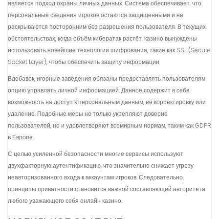
является подход охраны личных данных. Система обеспечивает, что
персональные сведения игроков остаются защищенными и не
раскрываются посторонним без разрешения пользователя. В текущих
обстоятельствах, когда объём кибератак растёт, казино вынуждены
использовать новейшие технологии шифрования, такие как SSL (Secure
Socket Layer), чтобы обеспечить защиту информации.
Вдобавок, игорные заведения обязаны предоставлять пользователям
опцию управлять личной информацией. Данное содержит в себя
возможность на доступ к персональным данным, её корректировку или
удаление. Подобные меры не только укрепляют доверие
пользователей, но и удовлетворяют всемирным нормам, таким как GDPR
в Европе.
С целью усиленной безопасности многие сервисы используют
двухфакторную аутентификацию, что значительно снижает угрозу
неавторизованного входа к аккаунтам игроков. Следовательно,
принципы приватности становится важной составляющей авторитета
любого уважающего себя онлайн казино.