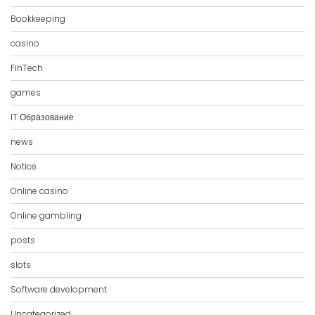
Bookkeeping
casino
FinTech
games
IT Образование
news
Notice
Online casino
Online gambling
posts
slots
Software development
Uncategorized