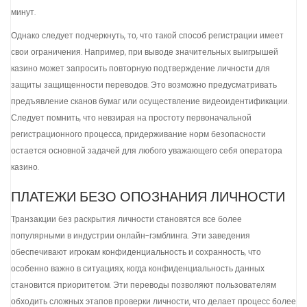
минут.
Однако следует подчеркнуть, то, что такой способ регистрации имеет
свои ограничения. Например, при выводе значительных выигрышей
казино может запросить повторную подтверждение личности для
защиты защищенности переводов. Это возможно предусматривать
предъявление сканов бумаг или осуществление видеоидентификации.
Следует помнить, что невзирая на простоту первоначальной
регистрационного процесса, придерживание норм безопасности
остается основной задачей для любого уважающего себя оператора
казино.
ПЛАТЕЖИ БЕЗО ОПОЗНАНИЯ ЛИЧНОСТИ
Транзакции без раскрытия личности становятся все более
популярными в индустрии онлайн-гэмблинга. Эти заведения
обеспечивают игрокам конфиденциальность и сохранность, что
особенно важно в ситуациях, когда конфиденциальность данных
становится приоритетом. Эти переводы позволяют пользователям
обходить сложных этапов проверки личности, что делает процесс более