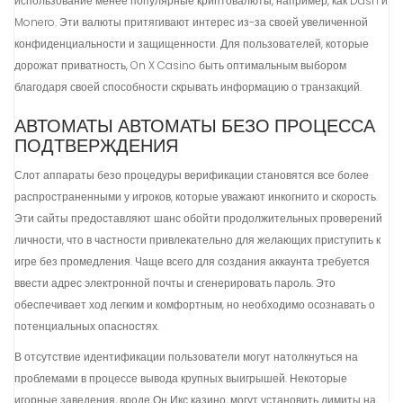
использование менее популярные криптовалюты, например, как Dash и
Monero. Эти валюты притягивают интерес из-за своей увеличенной
конфиденциальности и защищенности. Для пользователей, которые
дорожат приватность, On X Casino быть оптимальным выбором
благодаря своей способности скрывать информацию о транзакций.
АВТОМАТЫ АВТОМАТЫ БЕЗО ПРОЦЕССА
ПОДТВЕРЖДЕНИЯ
Слот аппараты безо процедуры верификации становятся все более
распространенными у игроков, которые уважают инкогнито и скорость.
Эти сайты предоставляют шанс обойти продолжительных проверений
личности, что в частности привлекательно для желающих приступить к
игре без промедления. Чаще всего для создания аккаунта требуется
ввести адрес электронной почты и сгенерировать пароль. Это
обеспечивает ход легким и комфортным, но необходимо осознавать о
потенциальных опасностях.
В отсутствие идентификации пользователи могут натолкнуться на
проблемами в процессе вывода крупных выигрышей. Некоторые
игорные заведения, вроде Он Икс казино, могут установить лимиты на