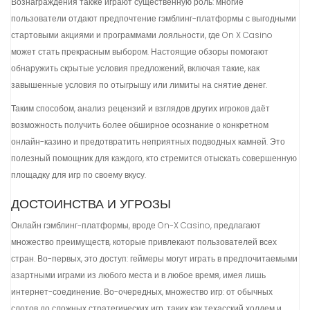
Вознаграждения также играют существенную роль: многие
пользователи отдают предпочтение гэмблинг-платформы с выгодными
стартовыми акциями и программами лояльности, где On X Casino
может стать прекрасным выбором. Настоящие обзоры помогают
обнаружить скрытые условия предложений, включая такие, как
завышенные условия по отыгрышу или лимиты на снятие денег.
Таким способом, анализ рецензий и взглядов других игроков даёт
возможность получить более обширное осознание о конкретном
онлайн-казино и предотвратить неприятных подводных камней. Это
полезный помощник для каждого, кто стремится отыскать совершенную
площадку для игр по своему вкусу.
ДОСТОИНСТВА И УГРОЗЫ
Онлайн гэмблинг-платформы, вроде On-X Casino, предлагают
множество преимуществ, которые привлекают пользователей всех
стран. Во-первых, это доступ: геймеры могут играть в предпочитаемыми
азартными играми из любого места и в любое время, имея лишь
интернет-соединение. Во-очередных, множество игр: от обычных
слотов до сложных стратегических игр, таких как техасский холдем и