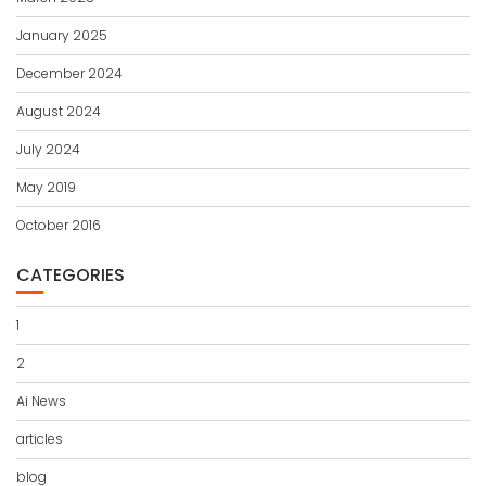
January 2025
December 2024
August 2024
July 2024
May 2019
October 2016
CATEGORIES
1
2
Ai News
articles
blog