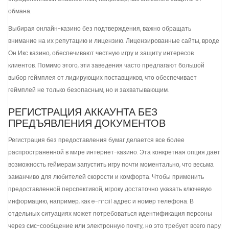
обмана.
Выбирая онлайн-казино без подтверждения, важно обращать
внимание на их репутацию и лицензию. Лицензированные сайты, вроде
Он Икс казино, обеспечивают честную игру и защиту интересов
клиентов. Помимо этого, эти заведения часто предлагают большой
выбор геймплея от лидирующих поставщиков, что обеспечивает
геймплей не только безопасным, но и захватывающим.
РЕГИСТРАЦИЯ АККАУНТА БЕЗ
ПРЕДЪЯВЛЕНИЯ ДОКУМЕНТОВ
Регистрация без предоставления бумаг делается все более
распространенной в мире интернет-казино. Эта конкретная опция дает
возможность геймерам запустить игру почти моментально, что весьма
заманчиво для любителей скорости и комфорта. Чтобы применить
предоставленной перспективой, игроку достаточно указать ключевую
информацию, например, как e-mail адрес и номер телефона. В
отдельных ситуациях может потребоваться идентификация персоны
через смс-сообщение или электронную почту, но это требует всего пару