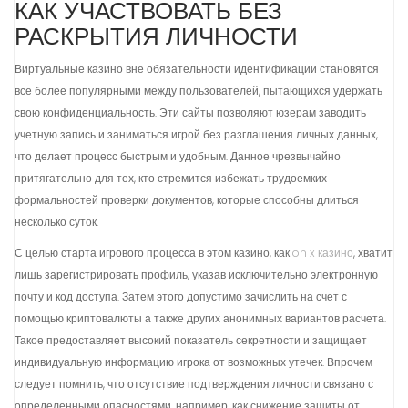
КАК УЧАСТВОВАТЬ БЕЗ
РАСКРЫТИЯ ЛИЧНОСТИ
Виртуальные казино вне обязательности идентификации становятся
все более популярными между пользователей, пытающихся удержать
свою конфиденциальность. Эти сайты позволяют юзерам заводить
учетную запись и заниматься игрой без разглашения личных данных,
что делает процесс быстрым и удобным. Данное чрезвычайно
притягательно для тех, кто стремится избежать трудоемких
формальностей проверки документов, которые способны длиться
несколько суток.
С целью старта игрового процесса в этом казино, как
on x казино
, хватит
лишь зарегистрировать профиль, указав исключительно электронную
почту и код доступа. Затем этого допустимо зачислить на счет с
помощью криптовалюты а также других анонимных вариантов расчета.
Такое предоставляет высокий показатель секретности и защищает
индивидуальную информацию игрока от возможных утечек. Впрочем
следует помнить, что отсутствие подтверждения личности связано с
определенными опасностями, например, как снижение защиты от