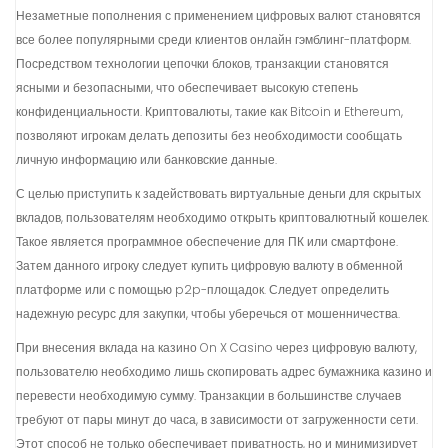
Незаметные пополнения с применением цифровых валют становятся
все более популярными среди клиентов онлайн гэмблинг-платформ.
Посредством технологии цепочки блоков, транзакции становятся
ясными и безопасными, что обеспечивает высокую степень
конфиденциальности. Криптовалюты, такие как Bitcoin и Ethereum,
позволяют игрокам делать депозиты без необходимости сообщать
личную информацию или банковские данные.
С целью приступить к задействовать виртуальные деньги для скрытых
вкладов, пользователям необходимо открыть криптовалютный кошелек.
Такое является программное обеспечение для ПК или смартфоне.
Затем данного игроку следует купить цифровую валюту в обменной
платформе или с помощью p2p-площадок. Следует определить
надежную ресурс для закупки, чтобы уберечься от мошенничества.
При внесения вклада на казино On X Casino через цифровую валюту,
пользователю необходимо лишь скопировать адрес бумажника казино и
перевести необходимую сумму. Транзакции в большинстве случаев
требуют от пары минут до часа, в зависимости от загруженности сети.
Этот способ не только обеспечивает приватность, но и минимизирует