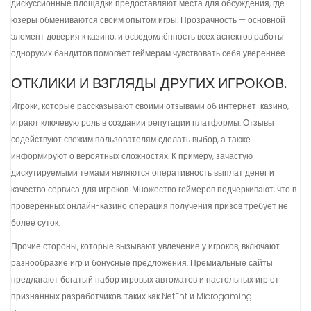
дискуссионные площадки предоставляют места для обсуждения, где
юзеры обмениваются своим опытом игры. Прозрачность — основной
элемент доверия к казино, и осведомлённость всех аспектов работы
одноруких бандитов помогает геймерам чувствовать себя увереннее.
ОТКЛИКИ И ВЗГЛЯДЫ ДРУГИХ ИГРОКОВ.
Игроки, которые рассказывают своими отзывами об интернет-казино,
играют ключевую роль в создании репутации платформы. Отзывы
содействуют свежим пользователям сделать выбор, а также
информируют о вероятных сложностях. К примеру, зачастую
дискутируемыми темами являются оперативность выплат денег и
качество сервиса для игроков. Множество геймеров подчеркивают, что в
проверенных онлайн-казино операция получения призов требует не
более суток.
Прочие стороны, которые вызывают увлечение у игроков, включают
разнообразие игр и бонусные предложения. Премиальные сайты
предлагают богатый набор игровых автоматов и настольных игр от
признанных разработчиков, таких как NetEnt и Microgaming.