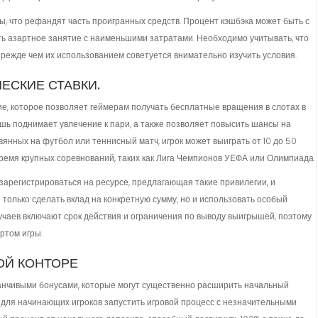
, что рефандят часть проигранных средств. Процент кэшбэка может быть с
ть азартное занятие с наименьшими затратами. Необходимо учитывать, что
режде чем их использованием советуется внимательно изучить условия.
ЕСКИЕ СТАВКИ.
е, которое позволяет геймерам получать бесплатные вращения в слотах в
шь поднимает увлечение к пари, а также позволяет повысить шансы на
евянных на футбол или теннисный матч, игрок может выиграть от 10 до 50
ремя крупных соревнований, таких как Лига Чемпионов УЕФА или Олимпиада.
зарегистрироваться на ресурсе, предлагающая такие привилегии, и
олько сделать вклад на конкретную сумму, но и использовать особый
учаев включают срок действия и ограничения по выводу выигрышей, поэтому
ртом игры.
ОЙ КОНТОРЕ
анчивыми бонусами, которые могут существенно расширить начальный
 для начинающих игроков запустить игровой процесс с незначительными