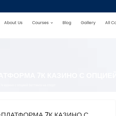
About Us
Courses
Blog
Gallery
All C
ТФОРМА 7К КАЗИНО С ОПЦИЕЙ
к казино с опцией беттинга на спорт
ПЛАТФОРМА 7К КАЗИНО С