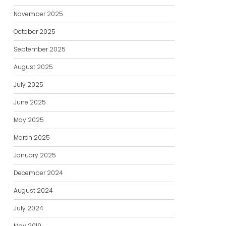
November 2025
October 2025
September 2025
August 2025
July 2025
June 2025
May 2025
March 2025
January 2025
December 2024
August 2024
July 2024
May 2019