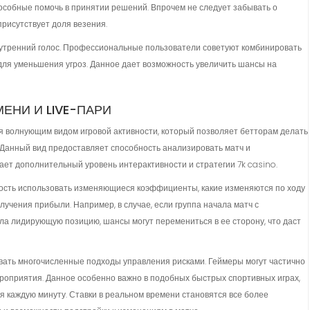
собные помочь в принятии решений. Впрочем не следует забывать о
 присутствует доля везения.
нутренний голос. Профессиональные пользователи советуют комбинировать
для уменьшения угроз. Данное дает возможность увеличить шансы на
ЕНИ И LIVE-ПАРИ
ся волнующим видом игровой активности, который позволяет бетторам делать
 Данный вид предоставляет способность анализировать матч и
дает дополнительный уровень интерактивности и стратегии 7k casino.
ность использовать изменяющиеся коэффициенты, какие изменяются по ходу
учения прибыли. Например, в случае, если группа начала матч с
ла лидирующую позицию, шансы могут перемениться в ее сторону, что даст
овать многочисленные подходы управления рисками. Геймеры могут частично
мероприятия. Данное особенно важно в подобных быстрых спортивных играх,
ся каждую минуту. Ставки в реальном времени становятся все более