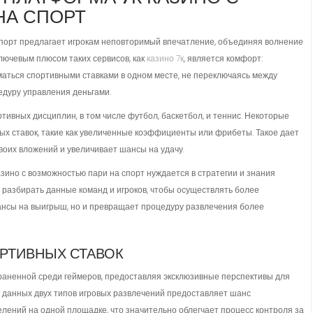
НА СПОРТ
порт предлагает игрокам неповторимый впечатление, объединяя волнение
Ключевым плюсом таких сервисов, как
казино 7к
, является комфорт:
маться спортивными ставками в одном месте, не переключаясь между
едуру управления деньгами.
ивных дисциплин, в том числе футбол, баскетбол, и теннис. Некоторые
 ставок, такие как увеличенные коэффициенты или фрибеты. Такое дает
оих вложений и увеличивает шансы на удачу.
зино с возможностью пари на спорт нуждается в стратегии и знания
 разбирать данные команд и игроков, чтобы осуществлять более
ансы на выигрыш, но и превращает процедуру развлечения более
РТИВНЫХ СТАВОК
траненной среди геймеров, предоставляя эксклюзивные перспективы для
 данных двух типов игровых развлечений предоставляет шанс
елений на одной площадке, что значительно облегчает процесс контроля за