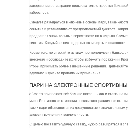
завершении регистрации пользователю откроется большой 
киберспорт.
Следует разбираться в ключевые основы пари, такие как о
события и устанавливают предполагаемый джекпот. Наприм
предлагает значительные вероятности на выигрыш. Самые 
системы. Каждый из них содержит свои черты и опасности.
Кроме того, не упускайте из виду про менеджмент банкрол
внесения и соблюдайте их, чтобы избежать поражений. Кро
чтобы принимать более взвешенные решения. Применяйте
вдумчиво изучайте правила их применения.
ПАРИ НА ЭЛЕКТРОННЫЕ СПОРТИВН
eSports привлекает всё больше поклонников, и ставки на 
мира. Беттинговые компании показывают различные ставки н
таких пари объясняется их доступностью и значительным у
элемент волнения и вовлеченности.
С целью поставить удачную ставку, нужно разбираться в с