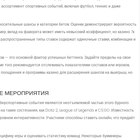
ассортимент спортивных событий, включая футбол, теннис и даже
тносительные шансы и категории бетов. Оценки демонстрируют вероятность
ер, вклад на фаворита может иметь невысокий коэффициент, но казино 7к
распространенные типы ставок содержат одиночные ставки, комбинации и
лом — это основной фактор успешных беттинга. Задайте пределы на свои
ме того рекомендуется отслеживать показателями составов или игроков,
 поощрения и программы казино для расширения шансов на выигрыш, но
ЫЕ МЕРОПРИЯТИЯ
киберспортивные события являются неотъемлемой частью этого бурного
а такие состязания, как Dota 2, League of Legends и CS:GO. Известность
ровнем интерактивности. Участники способны ставить онлайн, что придаёт
пецифику игры и оценивать статистику команд. Некоторые букмекеры