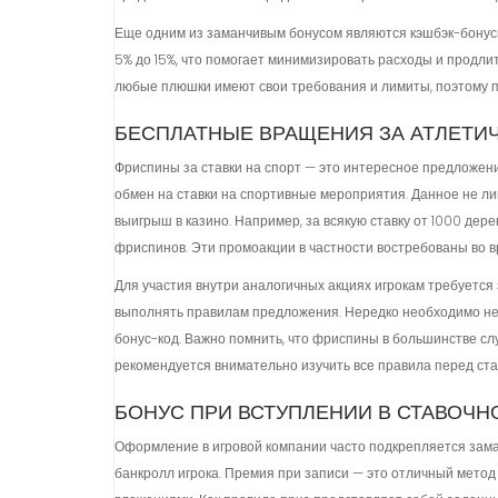
Еще одним из заманчивым бонусом являются кэшбэк-бонусы
5% до 15%, что помогает минимизировать расходы и продли
любые плюшки имеют свои требования и лимиты, поэтому п
БЕСПЛАТНЫЕ ВРАЩЕНИЯ ЗА АТЛЕТИЧ
Фриспины за ставки на спорт — это интересное предложени
обмен на ставки на спортивные мероприятия. Данное не ли
выигрыш в казино. Например, за всякую ставку от 1000 дер
фриспинов. Эти промоакции в частности востребованы во в
Для участия внутри аналогичных акциях игрокам требуется 
выполнять правилам предложения. Нередко необходимо не т
бонус-код. Важно помнить, что фриспины в большинстве сл
рекомендуется внимательно изучить все правила перед ста
БОНУС ПРИ ВСТУПЛЕНИИ В СТАВОЧН
Оформление в игровой компании часто подкрепляется зам
банкролл игрока. Премия при записи — это отличный метод