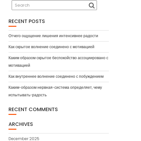
RECENT POSTS
Отчего ощущение лишения интенсивнее радости
Как скрытое волнение соединено с мотивацией
Каким образом скрытое беспокойство ассоциировано с
мотивацией
Как внутреннее волнение соединено с побуждением
Каким-образом нервная-система определяет, чему
испытывать-радость
RECENT COMMENTS
ARCHIVES
December 2025