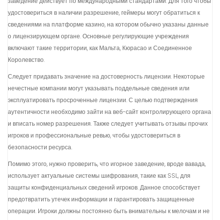
заведение действует по международными стандартами. Для того чтобы
удостовериться в наличии разрешение, геймеры могут обратиться к
сведениями на платформе казино, на котором обычно указаны данные
о лицензирующем органе. Основные регулирующие учреждения
включают такие территории, как Мальта, Кюрасао и Соединенное
Королевство.
Следует придавать значение на достоверность лицензии. Некоторые
нечестные компании могут указывать поддельные сведения или
эксплуатировать просроченные лицензии. С целью подтверждения
аутентичности необходимо зайти на веб-сайт контролирующего органа
и вписать номер разрешения. Также следует учитывать отзывы прочих
игроков и профессиональные ревью, чтобы удостовериться в
безопасности ресурса.
Помимо этого, нужно проверить, что игорное заведение, вроде вавада,
использует актуальные системы шифрования, такие как SSL, для
защиты конфиденциальных сведений игроков. Данное способствует
предотвратить утечек информации и гарантировать защищенные
операции. Игроки должны постоянно быть внимательны к мелочам и не