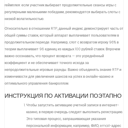
геймплея: если участник выбирает продолжительные сеансы игры с
регулярными маленькими победами, рекомендуется выбирать слоты с
низкой волатильностью.
Относительно в отношении RTP, данный индекс демонстрирует часть от
общей суммы ставок, который аппарат выплачивает пользователям в
продолжительном периоде. Например, слот с возвратом игроку 96% в
теории выплачивает 96 единиц из каждых 100 рублей ставок. Впрочем
важно осознавать, что процент возврата — это усреднённый
коэффициент и не обеспечивает точного исхода за
непродолжительные игровые раунды. Важно объединять знание RTP и
изменчивости для увеличения шансов на успех в онлайн-казино и
оптимального управления банкроллом.
ИНСТРУКЦИЯ ПО АКТИВАЦИИ ПОЭТАПНО
Чтобы запустить активацию учетной записи в интернет-
казино, в первую очередь следует выполнить регистрацию.
Это типовая процесс, запрашивающая указания
персональной информации, например, ФИО, email-адрес