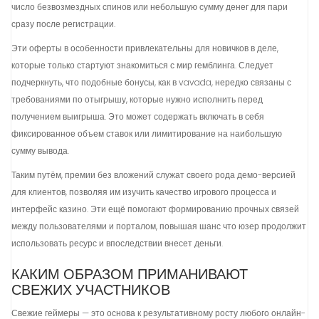
число безвозмездных спинов или небольшую сумму денег для пари
сразу после регистрации.
Эти оферты в особенности привлекательны для новичков в деле,
которые только стартуют знакомиться с мир гемблинга. Следует
подчеркнуть, что подобные бонусы, как в vavada, нередко связаны с
требованиями по отыгрышу, которые нужно исполнить перед
получением выигрыша. Это может содержать включать в себя
фиксированное объем ставок или лимитирование на наибольшую
сумму вывода.
Таким путём, премии без вложений служат своего рода демо-версией
для клиентов, позволяя им изучить качество игрового процесса и
интерфейс казино. Эти ещё помогают формированию прочных связей
между пользователями и порталом, повышая шанс что юзер продолжит
использовать ресурс и впоследствии внесет деньги.
КАКИМ ОБРАЗОМ ПРИМАНИВАЮТ
СВЕЖИХ УЧАСТНИКОВ
Свежие геймеры — это основа к результативному росту любого онлайн-