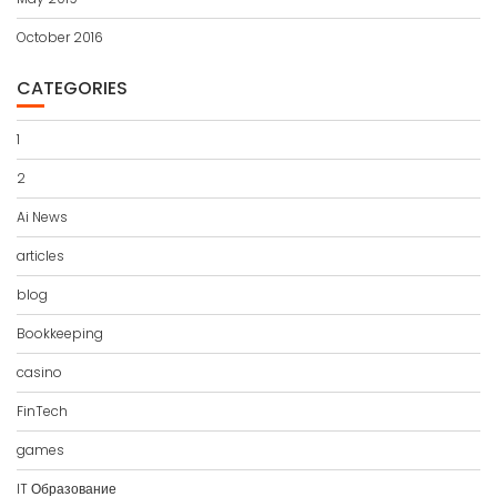
October 2016
CATEGORIES
1
2
Ai News
articles
blog
Bookkeeping
casino
FinTech
games
IT Образование