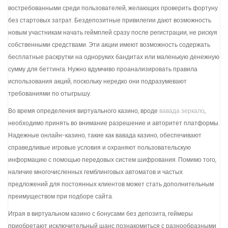
востребованными среди пользователей, желающих проверить фортуну
без стартовых затрат. Бездепозитные привилегии дают возможность
новым участникам начать геймплей сразу после регистрации, не рискуя
собственными средствами. Эти акции имеют возможность содержать
бесплатные раскрутки на одноруких бандитах или маленькую денежную
сумму для беттинга. Нужно вдумчиво проанализировать правила
использования акций, поскольку нередко они подразумевают
требованиями по отыгрышу.
Во время определения виртуального казино, вроде
вавада зеркало
,
необходимо принять во внимание разрешение и авторитет платформы.
Надежные онлайн-казино, такие как вавада казино, обеспечивают
справедливые игровые условия и охраняют пользовательскую
информацию с помощью передовых систем шифрования. Помимо того,
наличие многочисленных гемблинговых автоматов и частых
предложений для постоянных клиентов может стать дополнительным
преимуществом при подборе сайта.
Играя в виртуальном казино с бонусами без депозита, геймеры
приобретают исключительный шанс познакомиться с разнообразными