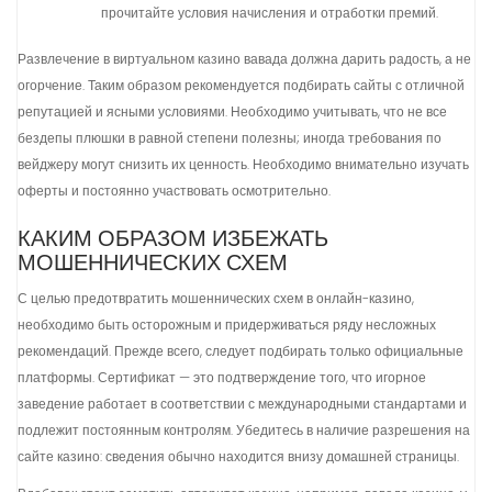
прочитайте условия начисления и отработки премий.
Развлечение в виртуальном казино вавада должна дарить радость, а не
огорчение. Таким образом рекомендуется подбирать сайты с отличной
репутацией и ясными условиями. Необходимо учитывать, что не все
бездепы плюшки в равной степени полезны; иногда требования по
вейджеру могут снизить их ценность. Необходимо внимательно изучать
оферты и постоянно участвовать осмотрительно.
КАКИМ ОБРАЗОМ ИЗБЕЖАТЬ
МОШЕННИЧЕСКИХ СХЕМ
С целью предотвратить мошеннических схем в онлайн-казино,
необходимо быть осторожным и придерживаться ряду несложных
рекомендаций. Прежде всего, следует подбирать только официальные
платформы. Сертификат — это подтверждение того, что игорное
заведение работает в соответствии с международными стандартами и
подлежит постоянным контролям. Убедитесь в наличие разрешения на
сайте казино: сведения обычно находится внизу домашней страницы.