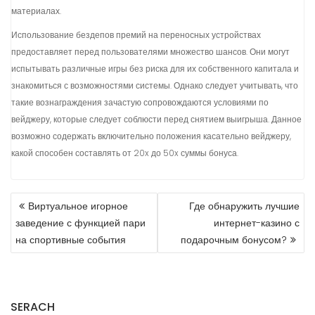
материалах.
Использование бездепов премий на переносных устройствах
предоставляет перед пользователями множество шансов. Они могут
испытывать различные игры без риска для их собственного капитала и
знакомиться с возможностями системы. Однако следует учитывать, что
такие вознаграждения зачастую сопровождаются условиями по
вейджеру, которые следует соблюсти перед снятием выигрыша. Данное
возможно содержать включительно положения касательно вейджеру,
какой способен составлять от 20x до 50x суммы бонуса.
POST
Виртуальное игорное
Где обнаружить лучшие
NAVIGATION
заведение с функцией пари
интернет-казино с
на спортивные события
подарочным бонусом?
SERACH