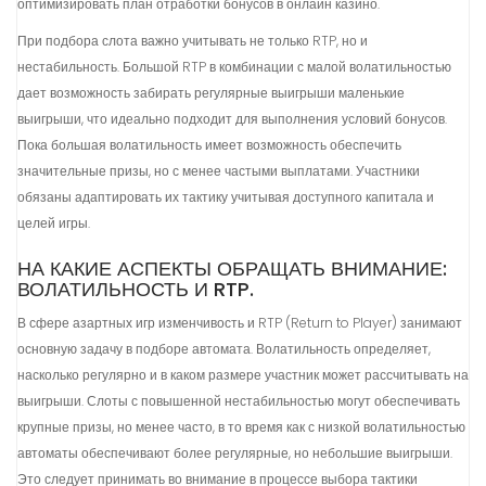
оптимизировать план отработки бонусов в онлайн казино.
При подбора слота важно учитывать не только RTP, но и
нестабильность. Большой RTP в комбинации с малой волатильностью
дает возможность забирать регулярные выигрыши маленькие
выигрыши, что идеально подходит для выполнения условий бонусов.
Пока большая волатильность имеет возможность обеспечить
значительные призы, но с менее частыми выплатами. Участники
обязаны адаптировать их тактику учитывая доступного капитала и
целей игры.
НА КАКИЕ АСПЕКТЫ ОБРАЩАТЬ ВНИМАНИЕ:
ВОЛАТИЛЬНОСТЬ И RTP.
В сфере азартных игр изменчивость и RTP (Return to Player) занимают
основную задачу в подборе автомата. Волатильность определяет,
насколько регулярно и в каком размере участник может рассчитывать на
выигрыши. Слоты с повышенной нестабильностью могут обеспечивать
крупные призы, но менее часто, в то время как с низкой волатильностью
автоматы обеспечивают более регулярные, но небольшие выигрыши.
Это следует принимать во внимание в процессе выбора тактики