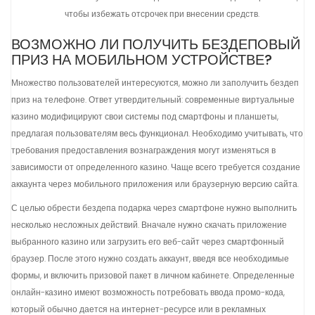
чтобы избежать отсрочек при внесении средств.
ВОЗМОЖНО ЛИ ПОЛУЧИТЬ БЕЗДЕПОВЫЙ
ПРИЗ НА МОБИЛЬНОМ УСТРОЙСТВЕ?
Множество пользователей интересуются, можно ли заполучить бездеп
приз на телефоне. Ответ утвердительный: современные виртуальные
казино модифицируют свои системы под смартфоны и планшеты,
предлагая пользователям весь функционал. Необходимо учитывать, что
требования предоставления вознаграждения могут изменяться в
зависимости от определенного казино. Чаще всего требуется создание
аккаунта через мобильного приложения или браузерную версию сайта.
С целью обрести бездепа подарка через смартфоне нужно выполнить
несколько несложных действий. Вначале нужно скачать приложение
выбранного казино или загрузить его веб-сайт через смартфонный
браузер. После этого нужно создать аккаунт, введя все необходимые
формы, и включить призовой пакет в личном кабинете. Определенные
онлайн-казино имеют возможность потребовать ввода промо-кода,
который обычно дается на интернет-ресурсе или в рекламных