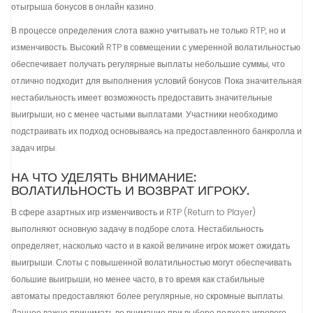
отыгрыша бонусов в онлайн казино.
В процессе определения слота важно учитывать не только RTP, но и
изменчивость. Высокий RTP в совмещении с умеренной волатильностью
обеспечивает получать регулярные выплаты небольшие суммы, что
отлично подходит для выполнения условий бонусов. Пока значительная
нестабильность имеет возможность предоставить значительные
выигрыши, но с менее частыми выплатами. Участники необходимо
подстраивать их подход основываясь на предоставленного банкролла и
задач игры.
НА ЧТО УДЕЛЯТЬ ВНИМАНИЕ:
ВОЛАТИЛЬНОСТЬ И ВОЗВРАТ ИГРОКУ.
В сфере азартных игр изменчивость и RTP (Return to Player)
выполняют основную задачу в подборе слота. Нестабильность
определяет, насколько часто и в какой величине игрок может ожидать
выигрыши. Слоты с повышенной волатильностью могут обеспечивать
большие выигрыши, но менее часто, в то время как стабильные
автоматы предоставляют более регулярные, но скромные выплаты.
Данное важно принимать во внимание при выборе подхода игрового