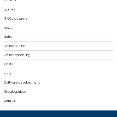
FinTech
games
IT Образование
news
Notice
Online casino
Online gambling
posts
slots
Software development
Uncategorized
Финтех