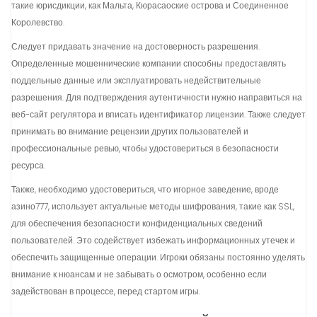
такие юрисдикции, как Мальта, Кюрасаоские острова и Соединенное
Королевство.
Следует придавать значение на достоверность разрешения.
Определенные мошеннические компании способны предоставлять
поддельные данные или эксплуатировать недействительные
разрешения. Для подтверждения аутентичности нужно направиться на
веб-сайт регулятора и вписать идентификатор лицензии. Также следует
принимать во внимание рецензии других пользователей и
профессиональные ревью, чтобы удостовериться в безопасности
ресурса.
Также, необходимо удостовериться, что игорное заведение, вроде
азино777, использует актуальные методы шифрования, такие как SSL,
для обеспечения безопасности конфиденциальных сведений
пользователей. Это содействует избежать информационных утечек и
обеспечить защищенные операции. Игроки обязаны постоянно уделять
внимание к нюансам и не забывать о осмотром, особенно если
задействован в процессе, перед стартом игры.