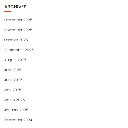
ARCHIVES
December 2025
November 2025
October 2025
September 2025
August 2025
July 2025
June 2025
May 2025
March 2025
January 2025
December 2024