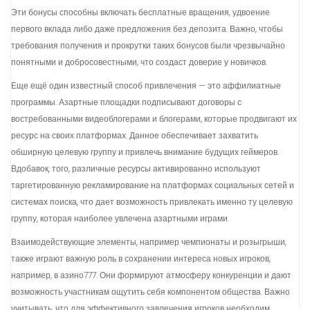
Эти бонусы способны включать бесплатные вращения, удвоение
первого вклада либо даже предложения без депозита. Важно, чтобы
требования получения и прокрутки таких бонусов были чрезвычайно
понятными и добросовестными, что создаст доверие у новичков.
Еще ещё один известный способ привлечения — это аффилиатные
программы. Азартные площадки подписывают договоры с
востребованными видеоблогерами и блогерами, которые продвигают их
ресурс на своих платформах. Данное обеспечивает захватить
обширную целевую группу и привлечь внимание будущих геймеров.
Вдобавок, того, различные ресурсы активированно используют
таргетированную рекламирование на платформах социальных сетей и
системах поиска, что дает возможность привлекать именно ту целевую
группу, которая наиболее увлечена азартными играми.
Взаимодействующие элементы, например чемпионаты и розыгрыши,
также играют важную роль в сохранении интереса новых игроков,
например, в азино777. Они формируют атмосферу конкуренции и дают
возможность участникам ощутить себя компонентом общества. Важно
учитывать, что для эффективного завлечения игроков необходим