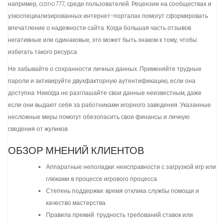
например, azino777, среди пользователей. Рецензии на сообществах и
узкоспециализированных интернет-порталах помогут сформировать
впечатление о надежности сайта. Когда большая часть отзывов
негативные или одинаковые, это может быть знаком к тому, чтобы
избегать такого ресурса.
Не забывайте о сохранности личных данных. Применяйте трудные
пароли и активируйте двухфакторную аутентификацию, если она
доступна. Никогда не разглашайте свои данные неизвестным, даже
если они выдают себя за работниками игорного заведения. Указанные
несложные меры помогут обезопасить свои финансы и личную
сведения от жуликов.
ОБЗОР МНЕНИЙ КЛИЕНТОВ
Аппаратные неполадки: неисправности с загрузкой игр или
глюками в процессе игрового процесса.
Степень поддержки: время отклика службы помощи и
качество мастерства.
Правила премий: трудность требований ставок или