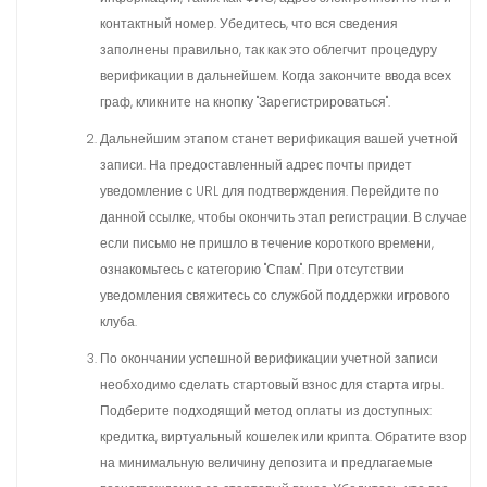
контактный номер. Убедитесь, что вся сведения
заполнены правильно, так как это облегчит процедуру
верификации в дальнейшем. Когда закончите ввода всех
граф, кликните на кнопку "Зарегистрироваться".
Дальнейшим этапом станет верификация вашей учетной
записи. На предоставленный адрес почты придет
уведомление с URL для подтверждения. Перейдите по
данной ссылке, чтобы окончить этап регистрации. В случае
если письмо не пришло в течение короткого времени,
ознакомьтесь с категорию "Спам". При отсутствии
уведомления свяжитесь со службой поддержки игрового
клуба.
По окончании успешной верификации учетной записи
необходимо сделать стартовый взнос для старта игры.
Подберите подходящий метод оплаты из доступных:
кредитка, виртуальный кошелек или крипта. Обратите взор
на минимальную величину депозита и предлагаемые