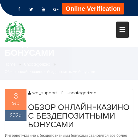
Online Verification
Skip
to
ОБЗОР ОНЛАЙН-КАЗИНО С
content
БЕЗДЕПОЗИТНЫМИ
БОНУСАМИ
Home
Uncategorized
Обзор онлайн-казино с бездепозитными бонусами
wp_support
Uncategorized
3
Sep
ОБЗОР ОНЛАЙН-КАЗИНО
С БЕЗДЕПОЗИТНЫМИ
2025
БОНУСАМИ
Интернет-казино с бездепозитными бонусами становятся все более