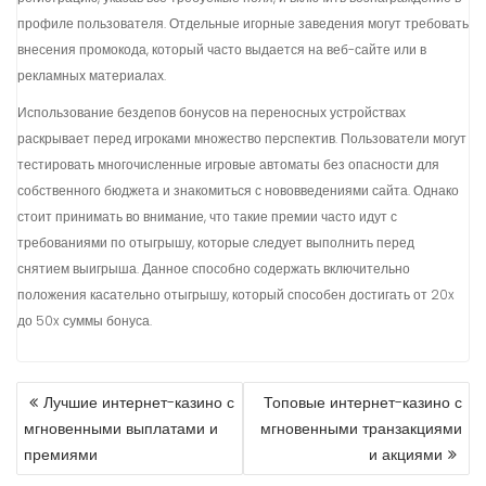
профиле пользователя. Отдельные игорные заведения могут требовать
внесения промокода, который часто выдается на веб-сайте или в
рекламных материалах.
Использование бездепов бонусов на переносных устройствах
раскрывает перед игроками множество перспектив. Пользователи могут
тестировать многочисленные игровые автоматы без опасности для
собственного бюджета и знакомиться с нововведениями сайта. Однако
стоит принимать во внимание, что такие премии часто идут с
требованиями по отыгрышу, которые следует выполнить перед
снятием выигрыша. Данное способно содержать включительно
положения касательно отыгрышу, который способен достигать от 20x
до 50x суммы бонуса.
POST
Лучшие интернет-казино с
Топовые интернет-казино с
NAVIGATION
мгновенными выплатами и
мгновенными транзакциями
премиями
и акциями