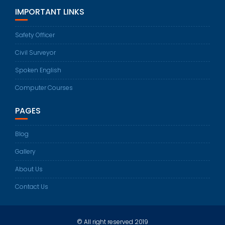
IMPORTANT LINKS
Safety Officer
Civil Surveyor
Spoken English
Computer Courses
PAGES
Blog
Gallery
About Us
Contact Us
© All right reserved 2019