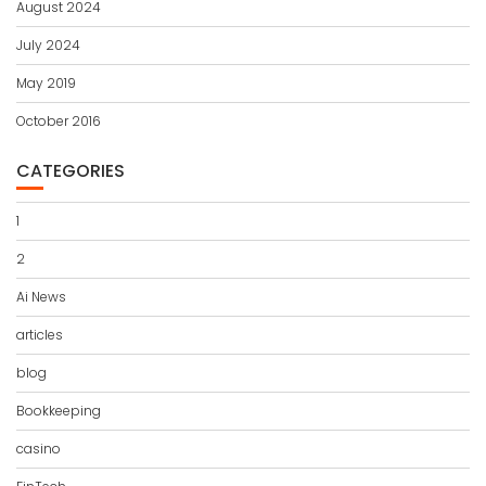
August 2024
July 2024
May 2019
October 2016
CATEGORIES
1
2
Ai News
articles
blog
Bookkeeping
casino