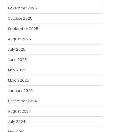
November 2025
October 2025
September 2025
August 2025
July 2025
June 2025
May 2025
March 2025
January 2025
December 2024
August 2024
July 2024
May 2019