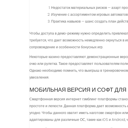
Недостаток материальных рисков — азарт про
Изучение с ассортиментом игровых автоматов
Практика навыков — шанс создать план действ
Чтобы доступа в демо-режиму нужно определить привлекате
требуется, что дает возможность немедленно окунуться в и
сопровождение и особенности бонусных игр.
Некоторые казино предоставляют демонстрационные версии н
очко или рулетка. Такое предоставляет пользователям пол
Однако необходимо помнить, что выигрыш в тренировочном
увеселения.
МОБИЛЬНАЯ ВЕРСИЯ И СОФТ ДЛЯ
Смартфонная версия интернет гэмблинг-платформы станов
простоте и легкости. Данная платформа дает возможность 
угодно. Чтобы данного хватит иметь наготове смартфон или
адаптированы для различные ОС, такие как iOS и Android,