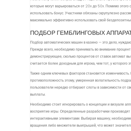
которые могут варьироваться от 20x до 50x. Помимо этого с
использовать бонус. Участники обязаны скрупулезно рассм
максимально эффективно использовать свой бездепозитны
ПОДБОР ГЕМБЛИНГОВЫХ АППАРА
Подбор автоматических машин в казино — это дело, нуждаю
Прежде всего, необходимо принимать во внимание процент
демонстрирующее, сколько процентов от ставок автомат вы
считается более доходным для игрока, чем тот, у которого э
Также одним ключевых факторов становится изменчивость. 
противоположность этому, умеренная волатильность подр
пользователи нередко отбирают слоты в зависимости от сво
выплаты.
Необходимо стоит игнорировать о концепции и визуале апп
восприятие игры. Определенные разработчики производят
интерактивными элементами. Выбирая машину, необходимо
вращения либо множители выигрышей, что может значител