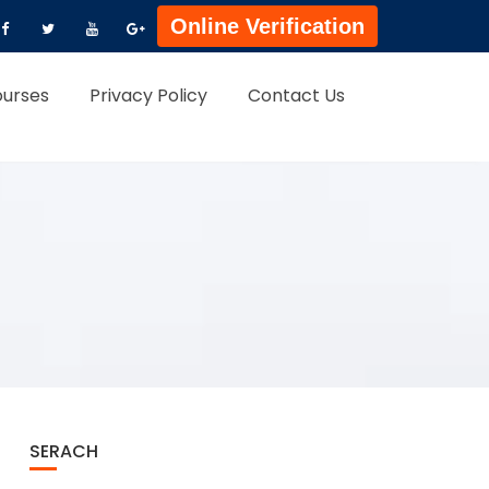
Online Verification
ourses
Privacy Policy
Contact Us
SERACH