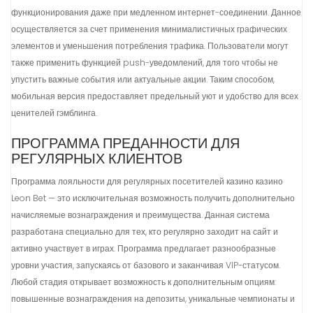
функционирования даже при медленном интернет-соединении. Данное
осуществляется за счет применения минималистичных графических
элементов и уменьшения потребления трафика. Пользователи могут
также применить функцией push-уведомлений, для того чтобы не
упустить важные события или актуальные акции. Таким способом,
мобильная версия предоставляет предельный уют и удобство для всех
ценителей гэмблинга.
ПРОГРАММА ПРЕДАННОСТИ ДЛЯ
РЕГУЛЯРНЫХ КЛИЕНТОВ
Программа лояльности для регулярных посетителей казино казино
Leon Bet — это исключительная возможность получить дополнительно
начисляемые вознаграждения и преимущества. Данная система
разработана специально для тех, кто регулярно заходит на сайт и
активно участвует в играх. Программа предлагает разнообразные
уровни участия, запускаясь от базового и заканчивая VIP-статусом.
Любой стадия открывает возможность к дополнительным опциям:
повышенные вознаграждения на депозиты, уникальные чемпионаты и