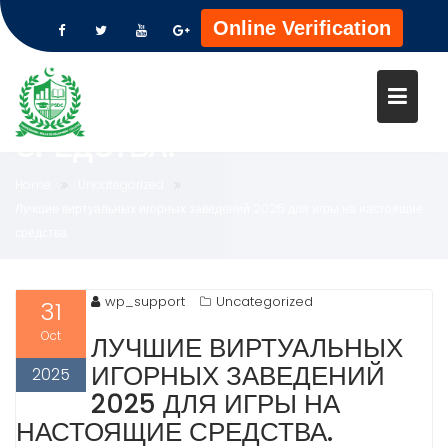
Online Verification
ЛУЧШИЕ ВИРТУАЛЬНЫХ
Skip
ИГОРНЫХ ЗАВЕДЕНИЙ 2025
to
ДЛЯ ИГРЫ НА НАСТОЯЩИЕ
content
СРЕДСТВА.
Home
Uncategorized
Лучшие виртуальных игорных заведений 2025 для игры на настоящие
средства.
wp_support
Uncategorized
31
Oct
ЛУЧШИЕ ВИРТУАЛЬНЫХ
ИГОРНЫХ ЗАВЕДЕНИЙ
2025
2025 ДЛЯ ИГРЫ НА
НАСТОЯЩИЕ СРЕДСТВА.