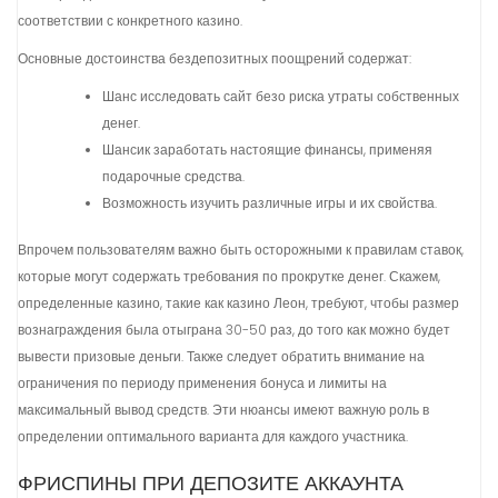
соответствии с конкретного казино.
Основные достоинства бездепозитных поощрений содержат:
Шанс исследовать сайт безо риска утраты собственных
денег.
Шансик заработать настоящие финансы, применяя
подарочные средства.
Возможность изучить различные игры и их свойства.
Впрочем пользователям важно быть осторожными к правилам ставок,
которые могут содержать требования по прокрутке денег. Скажем,
определенные казино, такие как казино Леон, требуют, чтобы размер
вознаграждения была отыграна 30-50 раз, до того как можно будет
вывести призовые деньги. Также следует обратить внимание на
ограничения по периоду применения бонуса и лимиты на
максимальный вывод средств. Эти нюансы имеют важную роль в
определении оптимального варианта для каждого участника.
ФРИСПИНЫ ПРИ ДЕПОЗИТЕ АККАУНТА