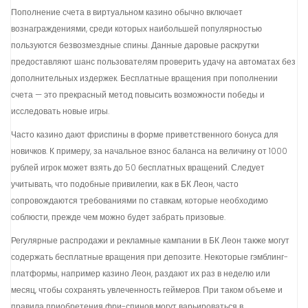
Пополнение счета в виртуальном казино обычно включает
вознаграждениями, среди которых наибольшей популярностью
пользуются безвозмездные спины. Данные даровые раскрутки
предоставляют шанс пользователям проверить удачу на автоматах без
дополнительных издержек. Бесплатные вращения при пополнении
счета — это прекрасный метод повысить возможности победы и
исследовать новые игры.
Часто казино дают фриспины в форме приветственного бонуса для
новичков. К примеру, за начальное взнос баланса на величину от 1000
рублей игрок может взять до 50 бесплатных вращений. Следует
учитывать, что подобные привилегии, как в БК Леон, часто
сопровождаются требованиями по ставкам, которые необходимо
соблюсти, прежде чем можно будет забрать призовые.
Регулярные распродажи и рекламные кампании в БК Леон также могут
содержать бесплатные вращения при депозите. Некоторые гэмблинг-
платформы, например казино Леон, раздают их раз в неделю или
месяц, чтобы сохранять увлеченность геймеров. При таком объеме и
правила приобретения фри-спинов могут варьироваться в