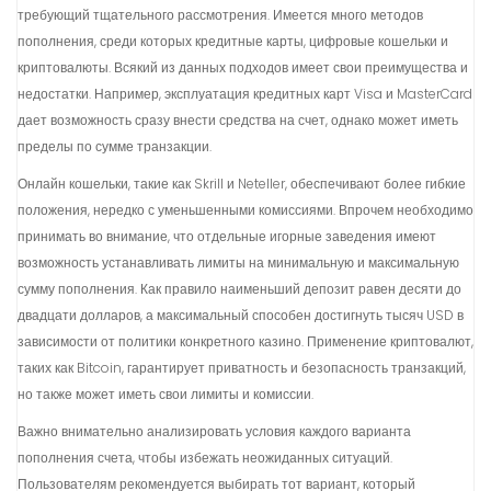
требующий тщательного рассмотрения. Имеется много методов
пополнения, среди которых кредитные карты, цифровые кошельки и
криптовалюты. Всякий из данных подходов имеет свои преимущества и
недостатки. Например, эксплуатация кредитных карт Visa и MasterCard
дает возможность сразу внести средства на счет, однако может иметь
пределы по сумме транзакции.
Онлайн кошельки, такие как Skrill и Neteller, обеспечивают более гибкие
положения, нередко с уменьшенными комиссиями. Впрочем необходимо
принимать во внимание, что отдельные игорные заведения имеют
возможность устанавливать лимиты на минимальную и максимальную
сумму пополнения. Как правило наименьший депозит равен десяти до
двадцати долларов, а максимальный способен достигнуть тысяч USD в
зависимости от политики конкретного казино. Применение криптовалют,
таких как Bitcoin, гарантирует приватность и безопасность транзакций,
но также может иметь свои лимиты и комиссии.
Важно внимательно анализировать условия каждого варианта
пополнения счета, чтобы избежать неожиданных ситуаций.
Пользователям рекомендуется выбирать тот вариант, который