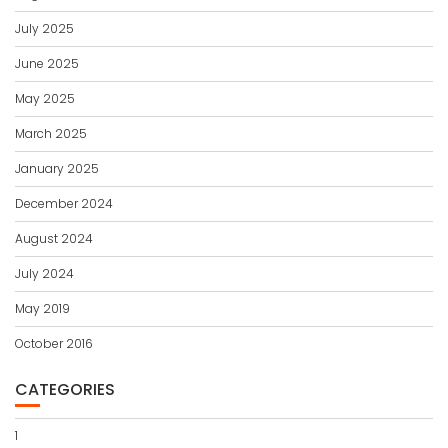
July 2025
June 2025
May 2025
March 2025
January 2025
December 2024
August 2024
July 2024
May 2019
October 2016
CATEGORIES
1