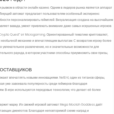
рывком в области онлайн казино. Одним в лидеров рынка является аппарат
. Текущий автомат предлагает пользователям особенный экспириенс
обности персонализировать геймплей. Визуализация создана на высочайшем
авляет вавада, умеют привлекать внимание даже самых искушенных игроков.
“Crypto Quest” от Microgaming. Ориентированный тематике криптовалют,
й необычной механике и впечатляющим выплатам. С возвратом игроку более
ко увлекательное развлечение, но и значительные возможности для
ельного раунда, в котором участники способны приумножить свои призы,
ПОСТАВЩИКОВ
жают впечатлять новыми инновациями. NetEnt, один из титанов сферы,
рая уже завоевала популярность среди геймеров благодаря
м. В игре используются передовые технологии, что делает её более
 держит марку. Их свежий игровой автомат Mega Moolah Goddess даёт
стающих джекпотов. Благодаря неповторимой схеме наград и