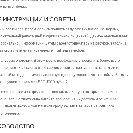
е на платформе.
 ИНСТРУКЦИИ И СОВЕТЫ.
 и легким процессом, если выполнять ряду важных шагов. Во-первых,
ложительной репутацией и официальной лицензией. Данное обеспечивает
рсональной информации. Затем, зарегистрируйтесь на ресурсе, заполнив
 свой учетную запись через email или телефон.
нансовых операций. В этом месте необходимо определить более всего
енные методы содержат пластиковые карты, виртуальные кошельки и
бранный метод принимает денежную единицу вашего счета, чтобы избежать
е случаев составляет 500-1000 рублей.
тво онлайн-казино предлагают начальные бонусы, которые способны
оцентов. Но тщательно читайте требования их доступа и отыгрыша.
 — деньги должны зачислиться сразу же или в течение небольшого
пополнения.
УКОВОДСТВО