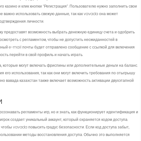
о казино и клик кнопки “Регистрация”. Пользователю нужно заполнить свои
йне важно использовать свежую данные, так как vavada она может
подтверждения личности.
ку предоставят возможность выбрать денежную единицу счета и одобрить
осмотреть с регламентом, чтобы не допустить неожиданностей в
ный e-mail почты будет отправлено сообщение с ссылкой для включения
ость перейти в свой профиль и начать играть.
, которые могут включать фриспины или дополнительные деньги на баланс.
я его использования, так как они могут включить требования по отыгрышу
ино вавада казахстан также включает возможность активации двухэтапной
И
осознавать регламенты игр, но и знать, как функционирует идентификация и
игрок создает уникальный аккаунт, который охраняется кодом доступа.
чтобы vavada повысить градус безопасности. Если код доступа забыт,
пользовании методы восстановления доступа. Обычно это выполняется