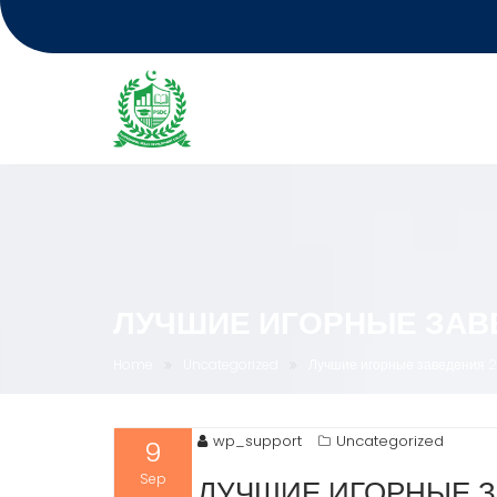
Skip
to
content
ЛУЧШИЕ ИГОРНЫЕ ЗАВЕ
Home
Uncategorized
Лучшие игорные заведения 20
wp_support
Uncategorized
9
Sep
ЛУЧШИЕ ИГОРНЫЕ З