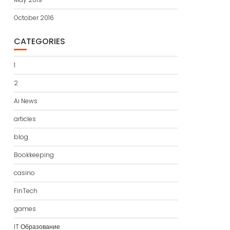
October 2016
CATEGORIES
1
2
Ai News
articles
blog
Bookkeeping
casino
FinTech
games
IT Образование