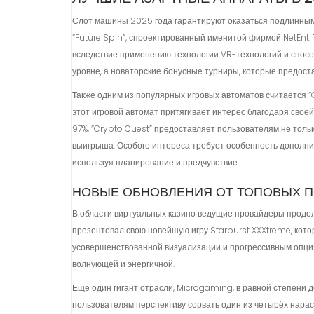
Слот машины 2025 года гарантируют оказаться подлинным 
“Future Spin”, спроектированный именитой фирмой NetEnt
вследствие применению технологии VR-технологий и спос
уровне, а новаторские бонусные турниры, которые предост
Также одним из популярных игровых автоматов считается 
этот игровой автомат притягивает интерес благодаря свое
97%, “Crypto Quest” предоставляет пользователям не толь
выигрыша. Особого интереса требует особенность дополнит
используя планирование и предчувствие.
НОВЫЕ ОБНОВЛЕНИЯ ОТ ТОПОВЫХ 
В области виртуальных казино ведущие провайдеры продол
презентовал свою новейшую игру Starburst XXXtreme, кото
усовершенствованной визуализации и прогрессивным опция
волнующей и энергичной.
Ещё один гигант отрасли, Microgaming, в равной степени
пользователям перспективу сорвать один из четырёх нара