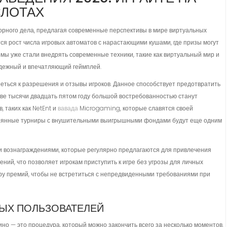
СЛОТАХ
орного дела, предлагая современные перспективы в мире виртуальных
ся рост числа игровых автоматов с нарастающими кушами, где призы могут
мы уже стали внедрять современные техники, такие как виртуальный мир и
адежный и впечатляющий геймплей.
ться к разрешения и отзывы игроков. Данное способствует предотвратить
две тысячи двадцать пятом году большой востребованностью станут
 таких как NetEnt и
вавада
Microgaming, которые славятся своей
оянные турниры с внушительными выигрышными фондами будут еще одним
и вознаграждениями, которые регулярно предлагаются для привлечения
ний, что позволяет игрокам приступить к игре без угрозы для личных
еру премий, чтобы не встретиться с непредвиденными требованиями при
ВЫХ ПОЛЬЗОВАТЕЛЕЙ
о — это процедура, который можно закончить всего за несколько моментов.