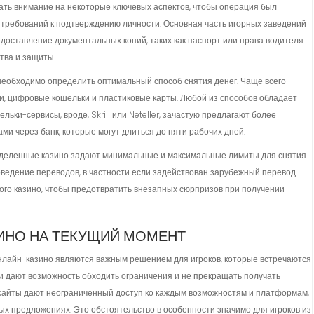
ать внимание на некоторые ключевых аспектов, чтобы операция был
 требований к подтверждению личности. Основная часть игорных заведений
оставление документальных копий, таких как паспорт или права водителя.
тва и защиты.
еобходимо определить оптимальный способ снятия денег. Чаще всего
и, цифровые кошельки и пластиковые карты. Любой из способов обладает
ьки-сервисы, вроде, Skrill или Neteller, зачастую предлагают более
 через банк, которые могут длиться до пяти рабочих дней.
пределенные казино задают минимальные и максимальные лимиты для снятия
ведение переводов, в частности если задействован зарубежный перевод.
ого казино, чтобы предотвратить внезапных сюрпризов при получении
ИНО НА ТЕКУЩИЙ МОМЕНТ
лайн-казино являются важным решением для игроков, которые встречаются
и дают возможность обходить ограничения и не прекращать получать
 сайты дают неограниченный доступ ко каждым возможностям и платформам,
ных предложениях. Это обстоятельство в особенности значимо для игроков из