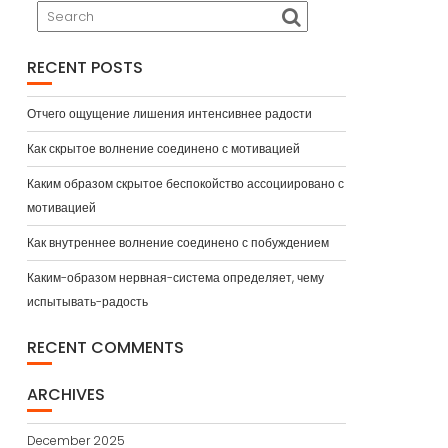
RECENT POSTS
Отчего ощущение лишения интенсивнее радости
Как скрытое волнение соединено с мотивацией
Каким образом скрытое беспокойство ассоциировано с
мотивацией
Как внутреннее волнение соединено с побуждением
Каким-образом нервная-система определяет, чему
испытывать-радость
RECENT COMMENTS
ARCHIVES
December 2025