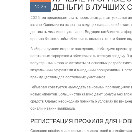
ДЕНЬГИ В ЛУЧШИХ 
2025
2025 год предвещает стать прорывным для энтузиастов иг
казино. Одним из из основных ведущих направлений окажет
достигать миллионов долларов. Ведущие гэмблинг-платфор
цепочка блоков, чтобы обеспечить пользователям более н
Выбирая лучшие игорные заведения, необходимо присмотре
негативных сюрпризов и обеспечивать честную раздачу. В 
популярными игровые автоматы от основных разработчиков,
визуальными эффектами и выгодными поощрениями. Пост
преимуществом для постоянных участников.
Геймерам советуется наблюдать за новыми промоакциями 
новых клиентов. Большинство казино дают бонусы без вложе
средств. Однако необходимо помнить о условиях по вэйдж
обналичивании выигрыша.
РЕГИСТРАЦИЯ ПРОФИЛЯ ДЛЯ НО
Создание профиля для новых пользователей в онлайн-казин