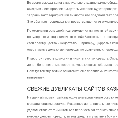
Во время вывода денег с виртуального казино важно обращ
быстрым и без проблем. Стартовым этапом будет проверка
запрашивают верификации личности, что предполагает пред
Это обычная процедура для предотвращения от жульничес
По окончании успешной подтверждения личности геймеру н
популярные методы включают в себя банковские транзакци
свои преимущества и недостатки. К примеру, цифровые кошел
оперативные денежные переводы по сравнению с переводами
Итак, стоит учесть комиссии и лимиты снятия средств. О
денег. Дополнительно вероятно удерживаться сборы за про
Советуется тщательно ознакомиться с правилами конкретн
выигрышей.
СВЕЖИЕ ДУБЛИКАТЫ САЙТОВ КАЗ
На данный момент действующие альтернативные ссылки он
с ограничениями доступа. Указанные дополнительные линк
удовольствие от геймингом без перебоев. Альтернативные
включая депозит средств, вывод средств и участие в бонус