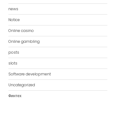
news
Notice
Online casino
Online gambling
posts
slots
Software development
Uncategorized
Финтех