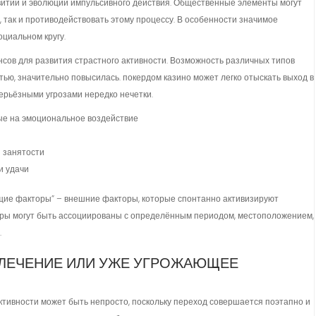
итии и эволюции импульсивного действия. Общественные элементы могут
, так и противодействовать этому процессу. В особенности значимое
оциальном кругу.
ов для развития страстного активности. Возможность различных типов
тью, значительно повысилась. покердом казино может легко отыскать выход в
серьёзными угрозами нередко нечетки.
ые на эмоциональное воздействие
 занятости
и удачи
ие факторы” – внешние факторы, которые спонтанно активизируют
геры могут быть ассоциированы с определённым периодом, местоположением,
.
ВЛЕЧЕНИЕ ИЛИ УЖЕ УГРОЖАЮЩЕЕ
ктивности может быть непросто, поскольку переход совершается поэтапно и