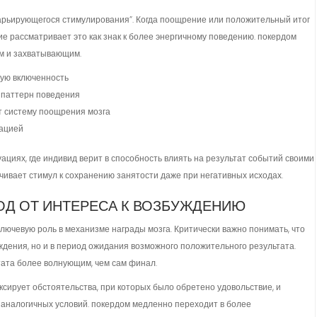
арьирующегося стимулирования”. Когда поощрение или положительный итог
ие рассматривает это как знак к более энергичному поведению. покердом
им и захватывающим.
ную включенность
 паттерн поведения
т систему поощрения мозга
уацией
ациях, где индивид верит в способность влиять на результат событий своими
ивает стимул к сохранению занятости даже при негативных исходах.
ОД ОТ ИНТЕРЕСА К ВОЗБУЖДЕНИЮ
лючевую роль в механизме награды мозга. Критически важно понимать, что
дения, но и в период ожидания возможного положительного результата.
тата более волнующим, чем сам финал.
сирует обстоятельства, при которых было обретено удовольствие, и
аналогичных условий. покердом медленно переходит в более