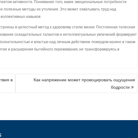
ектом активности. Понимание того, какие эмоциональные потребности
ее полезные методы их утоления. Это может охватывать труд над
коллективных навыков.
строены в целостный метод к здоровому стилю жизни. Постоянная телесная
рование созидательных талантов и интеллектуальных увлечений формируют
ознательностью и властью над личным действием. покердом казино в таком
ития и расширения бытийного переживания, не трансформируясь в
твия в
Как напряжение может провоцировать ощущение
бодрости
S