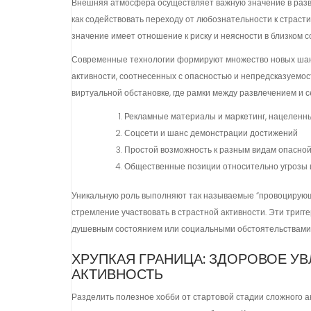
Внешняя атмосфера осуществляет важную значение в разв
как содействовать переходу от любознательности к страсти
значение имеет отношение к риску и неясности в близком с
Современные технологии формируют множество новых шанс
активности, соотнесенных с опасностью и непредсказуемос
виртуальной обстановке, где рамки между развлечением и 
Рекламные материалы и маркетинг, нацеленн
Соцсети и шанс демонстрации достижений
Простой возможность к разным видам опасной
Общественные позиции относительно угрозы 
Уникальную роль выполняют так называемые “провоцирующ
стремление участвовать в страстной активности. Эти триг
душевным состоянием или социальными обстоятельствами
ХРУПКАЯ ГРАНИЦА: ЗДОРОВОЕ У
АКТИВНОСТЬ
Разделить полезное хобби от стартовой стадии сложного а