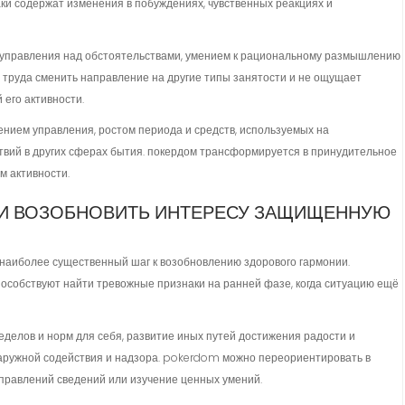
ки содержат изменения в побуждениях, чувственных реакциях и
управления над обстоятельствами, умением к рациональному размышлению
 труда сменить направление на другие типы занятости и не ощущает
его активности.
ением управления, ростом периода и средств, используемых на
твий в других сферах бытия. покердом трансформируется в принудительное
м активности.
 И ВОЗОБНОВИТЬ ИНТЕРЕСУ ЗАЩИЩЕННУЮ
аиболее существенный шаг к возобновлению здорового гармонии.
пособствуют найти тревожные признаки на ранней фазе, когда ситуацию ещё
елов и норм для себя, развитие иных путей достижения радости и
наружной содействия и надзора. pokerdom можно переориентировать в
правлений сведений или изучение ценных умений.