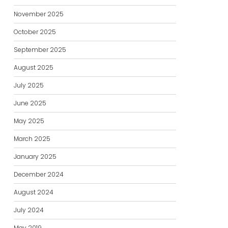
November 2025
October 2025
September 2025
August 2025
July 2025
June 2025
May 2025
March 2025
January 2025
December 2024
August 2024
July 2024
May 2019