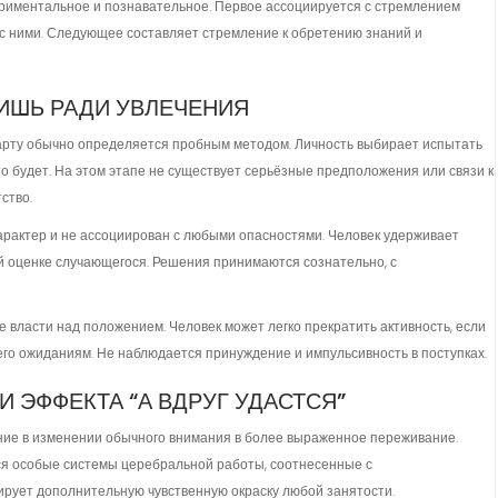
ериментальное и познавательное. Первое ассоциируется с стремлением
 с ними. Следующее составляет стремление к обретению знаний и
ИШЬ РАДИ УВЛЕЧЕНИЯ
арту обычно определяется пробным методом. Личность выбирает испытать
это будет. На этом этапе не существует серьёзные предположения или связи к
ство.
рактер и не ассоциирован с любыми опасностями. Человек удерживает
 оценке случающегося. Решения принимаются сознательно, с
 власти над положением. Человек может легко прекратить активность, если
го ожиданиям. Не наблюдается принуждение и импульсивность в поступках.
 ЭФФЕКТА “А ВДРУГ УДАСТСЯ”
ние в изменении обычного внимания в более выраженное переживание.
ся особые системы церебральной работы, соотнесенные с
ирует дополнительную чувственную окраску любой занятости.