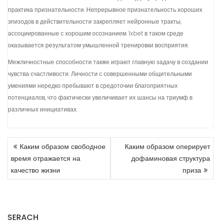
практика признательности. Непрерывное признательность хороших
эпизодов в действительности закрепляет нейронные тракты,
ассоциированные с хорошим осознанием. 1xbet в таком среде
оказывается результатом умышленной тренировки восприятия.
Межличностные способности также играют главную задачу в создании
чувства счастливости. Личности с совершенными общительными
умениями нередко пребывают в средоточии благоприятных
потенциалов, что фактически увеличивает их шансы на триумф в
различных инициативах.
POST
Каким образом свободное
Каким образом оперирует
NAVIGATION
время отражается на
дофаминовая структура
качество жизни
приза
SERACH