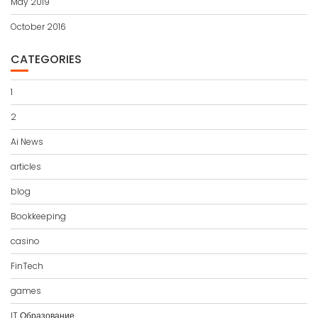
May 2019
October 2016
CATEGORIES
1
2
Ai News
articles
blog
Bookkeeping
casino
FinTech
games
IT Образование