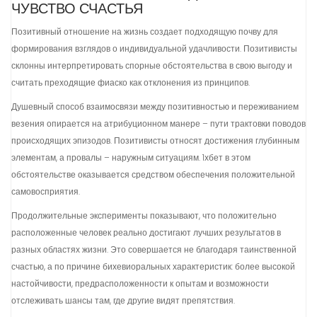
ЧУВСТВО СЧАСТЬЯ
Позитивный отношение на жизнь создает подходящую почву для
формирования взглядов о индивидуальной удачливости. Позитивисты
склонны интерпретировать спорные обстоятельства в свою выгоду и
считать преходящие фиаско как отклонения из принципов.
Душевный способ взаимосвязи между позитивностью и переживанием
везения опирается на атрибуционном манере – пути трактовки поводов
происходящих эпизодов. Позитивисты относят достижения глубинным
элементам, а провалы – наружным ситуациям. 1хбет в этом
обстоятельстве оказывается средством обеспечения положительной
самовосприятия.
Продолжительные эксперименты показывают, что положительно
расположенные человек реально достигают лучших результатов в
разных областях жизни. Это совершается не благодаря таинственной
счастью, а по причине бихевиоральных характеристик: более высокой
настойчивости, предрасположенности к опытам и возможности
отслеживать шансы там, где другие видят препятствия.