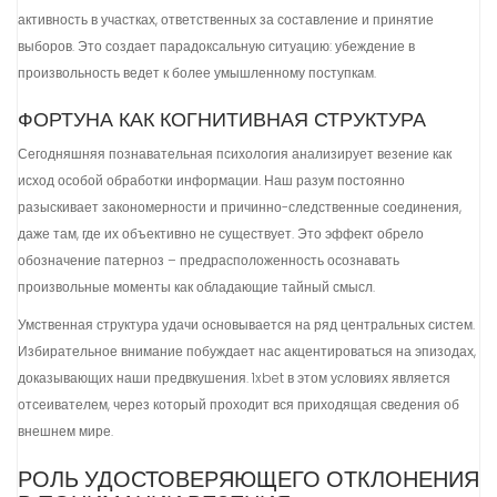
активность в участках, ответственных за составление и принятие
выборов. Это создает парадоксальную ситуацию: убеждение в
произвольность ведет к более умышленному поступкам.
ФОРТУНА КАК КОГНИТИВНАЯ СТРУКТУРА
Сегодняшняя познавательная психология анализирует везение как
исход особой обработки информации. Наш разум постоянно
разыскивает закономерности и причинно-следственные соединения,
даже там, где их объективно не существует. Это эффект обрело
обозначение патерноз – предрасположенность осознавать
произвольные моменты как обладающие тайный смысл.
Умственная структура удачи основывается на ряд центральных систем.
Избирательное внимание побуждает нас акцентироваться на эпизодах,
доказывающих наши предвкушения. 1xbet в этом условиях является
отсеивателем, через который проходит вся приходящая сведения об
внешнем мире.
РОЛЬ УДОСТОВЕРЯЮЩЕГО ОТКЛОНЕНИЯ