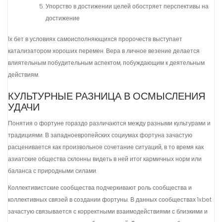
Упорство в достижении целей обостряет перспективы на
достижение
1х бет в условиях самоисполняющихся пророчеств выступает
катализатором хороших перемен. Вера в личное везение делается
влиятельным побудительным аспектом, побуждающим к деятельным
действиям.
КУЛЬТУРНЫЕ РАЗНИЦА В ОСМЫСЛЕНИЯ
УДАЧИ
Понятия о фортуне гораздо различаются между разными культурами и
традициями. В западноевропейских социумах фортуна зачастую
расценивается как произвольное сочетание ситуаций, в то время как
азиатские общества склонны видеть в ней итог кармичных норм или
баланса с природными силами.
Коллективистские сообщества подчеркивают роль сообщества и
коллективных связей в создании фортуны. В данных сообществах 1xbet
зачастую связывается с корректными взаимодействиями с близкими и