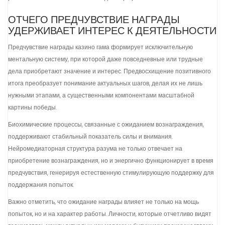
ОТЧЕГО ПРЕДЧУВСТВИЕ НАГРАДЫ
УДЕРЖИВАЕТ ИНТЕРЕС К ДЕЯТЕЛЬНОСТИ
Предчувствие награды казино гама формирует исключительную
ментальную систему, при которой даже повседневные или трудные
дела приобретают значение и интерес. Предвосхищение позитивного
итога преобразует понимание актуальных шагов, делая их не лишь
нужными этапами, а существенными компонентами масштабной
картины победы.
Биохимические процессы, связанные с ожиданием вознаграждения,
поддерживают стабильный показатель силы и внимания.
Нейромедиаторная структура разума не только отвечает на
приобретение вознаграждения, но и энергично функционирует в время
предчувствия, генерируя естественную стимулирующую поддержку для
поддержания попыток.
Важно отметить, что ожидание награды влияет не только на мощь
попыток, но и на характер работы. Личности, которые отчетливо видят