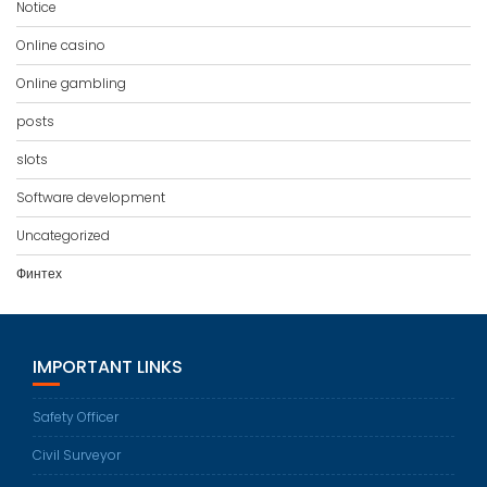
Notice
Online casino
Online gambling
posts
slots
Software development
Uncategorized
Финтех
IMPORTANT LINKS
Safety Officer
Civil Surveyor