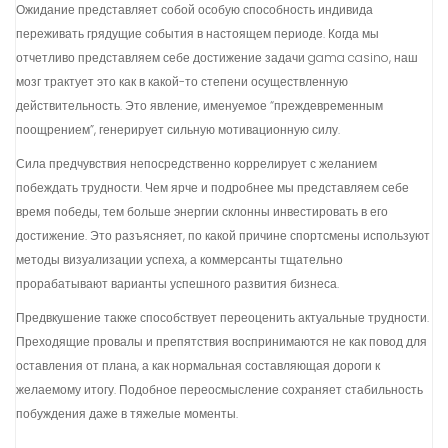
Ожидание представляет собой особую способность индивида
переживать грядущие события в настоящем периоде. Когда мы
отчетливо представляем себе достижение задачи gama casino, наш
мозг трактует это как в какой-то степени осуществленную
действительность. Это явление, именуемое “преждевременным
поощрением”, генерирует сильную мотивационную силу.
Сила предчувствия непосредственно коррелирует с желанием
побеждать трудности. Чем ярче и подробнее мы представляем себе
время победы, тем больше энергии склонны инвестировать в его
достижение. Это разъясняет, по какой причине спортсмены используют
методы визуализации успеха, а коммерсанты тщательно
прорабатывают варианты успешного развития бизнеса.
Предвкушение также способствует переоценить актуальные трудности.
Преходящие провалы и препятствия воспринимаются не как повод для
оставления от плана, а как нормальная составляющая дороги к
желаемому итогу. Подобное переосмысление сохраняет стабильность
побуждения даже в тяжелые моменты.