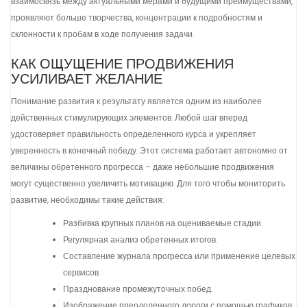
взаимосвязь между актуальными мерами и будущими преимуществами,
проявляют больше творчества, концентрации к подробностям и
склонности к пробам в ходе получения задачи.
КАК ОЩУЩЕНИЕ ПРОДВИЖЕНИЯ
УСИЛИВАЕТ ЖЕЛАНИЕ
Понимание развития к результату является одним из наиболее
действенных стимулирующих элементов. Любой шаг вперед
удостоверяет правильность определенного курса и укрепляет
уверенность в конечный победу. Этот система работает автономно от
величины обретенного прогресса – даже небольшие продвижения
могут существенно увеличить мотивацию. Для того чтобы мониторить
развитие, необходимы такие действия:
Разбивка крупных планов на оцениваемые стадии.
Регулярная анализ обретенных итогов.
Составление журнала прогресса или применение целевых
сервисов.
Празднование промежуточных побед.
Изображение преодоленного дороги с помощью графиков