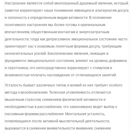
Настроение является собой многогранный душевный явление, который
заметно корректирует наше понимание имеющихся альтернатив досуга
и склонность к определенным видам активности. В положении
позитивного настроения мы более готовы к оригинальным
впечатлениям, общественным контактам и энергозатратным
деятельности, тогда как депрессивное эмоциональное состояние часто
ориентирует нас к знакомым, понятным формам досуга, требующим
незначительных усилий. Биологические явления, лежащие в
фундаменте эмоционального состояния, влияют на уровень дофамина
и серотонина, что непосредственно коррелирует с стимулом и
возможностью получать наслаждение от отличающихся занятий.
Усталость бывает различных типов, и всякий из них требует особого
метода к возобновлению. Телесная утомляемость отличается
мышечным стрессом, снижением физической активности и
необходимостью в расслаблении, что закономерно ведет выбор к
пассивным формам расслабления. Ментальная усталость,
появляющаяся после активной мыслительной деятельности,
выражается в снижении внимательности внимания, снижении