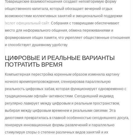
Товарищеские взаимоотношения создают неповторимую форму
общественного капитала, который обогащает вечерний отдых
возможностями коллективных занятий и эмоциональной поддержки
1хслот официальный сайт
. Собрания с товарищами обеспечивают
место для неформального общения, обмена переживаниями и
формирования общих памяти, что укрепляет общественные отношения
и способствует душевному удобству.
ЦИФРОВЫЕ И РЕАЛЬНЫЕ ВАРИАНТЫ
ПОТРАТИТЬ ВРЕМЯ
Компьютерная перестройка коренным образом изменила картину
ночного времяпрепровождения, сгенерировав параллельную
реальность цифровых забав, которая функционирует одновременно с
традиционными офлайн-активностями. Сегодняшний индивид
регулярно лавирует между цифровым и реальным пространством,
выбирая между цифровым временем и реальными связями. Эта
дихотомия превратилась в главной особенностью сегодняшнего досуга,
генерируя инновационные формы развлечений и параллельно
стимулируя споры о степени различных видов занятий и их