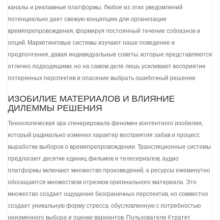
каналы и рекламные платформы. Любое из этих уведомлений
потенциально дает свежую концепцию для организации
времяпрепровождения, формируя постоянный течение соблазнов и
опций. Маркетинговые системы изучают наше поведение и
предпочтения, давая индивидуальные советы, которые представляются
отлично подходящими, но на самом деле лишь усиливают восприятие
потерянных перспектив и опасение выбрать ошибочный решение.
ИЗОБИЛИЕ МАТЕРИАЛОВ И ВЛИЯНИЕ
ДИЛЕММЫ РЕШЕНИЯ
Технологическая эра сгенерировала феномен контентного изобилия,
который радикально изменил характер восприятия забав и процесс
выработки выборов о времяпрепровождении. Трансляционные системы
предлагают десятки единиц фильмов и телесериалов, аудио
платформы включают множество произведений, а ресурсы ежеминутно
обогащаются множеством отрезков оригинального материала. Это
множество создает ощущение безграничных перспектив, но совместно
создает уникальную форму стресса, обусловленную с потребностью
неизменного выбора и оценки вариантов. Пользователи Kтратят