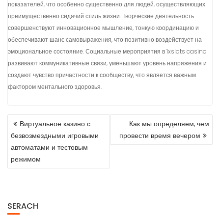
показателей, что особенно существенно для людей, осуществляющих
преимущественно сидячий стиль жизни. Творческие деятельность
совершенствуют инновационное мышление, тонкую координацию и
обеспечивают шанс самовыражения, что позитивно воздействует на
эмоциональное состояние. Социальные мероприятия в 1xslots casino
развивают коммуникативные связи, уменьшают уровень напряжения и
создают чувство причастности к сообществу, что является важным
фактором ментального здоровья.
POST
Виртуальное казино с
Как мы определяем, чем
NAVIGATION
безвозмездными игровыми
провести время вечером
автоматами и тестовым
режимом
SERACH