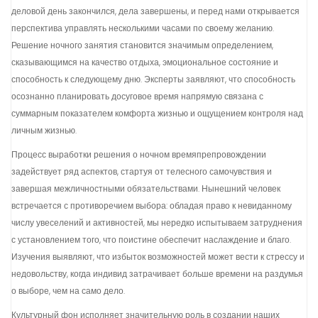
деловой день закончился, дела завершены, и перед нами открывается
перспектива управлять несколькими часами по своему желанию.
Решение ночного занятия становится значимым определением,
сказывающимся на качество отдыха, эмоциональное состояние и
способность к следующему дню. Эксперты заявляют, что способность
осознанно планировать досуговое время напрямую связана с
суммарным показателем комфорта жизнью и ощущением контроля над
личным жизнью.
Процесс выработки решения о ночном времяпрепровождении
задействует ряд аспектов, стартуя от телесного самочувствия и
завершая межличностными обязательствами. Нынешний человек
встречается с противоречием выбора: обладая право к невиданному
числу увеселений и активностей, мы нередко испытываем затруднения
с установлением того, что поистине обеспечит наслаждение и благо.
Изучения выявляют, что избыток возможностей может вести к стрессу и
недовольству, когда индивид затрачивает больше времени на раздумья
о выборе, чем на само дело.
Культурный фон исполняет значительную роль в создании наших