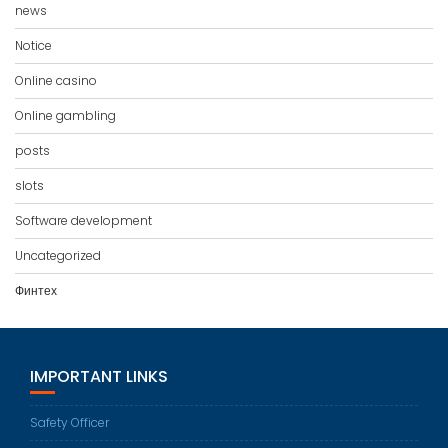
news
Notice
Online casino
Online gambling
posts
slots
Software development
Uncategorized
Финтех
IMPORTANT LINKS
Safety Officer