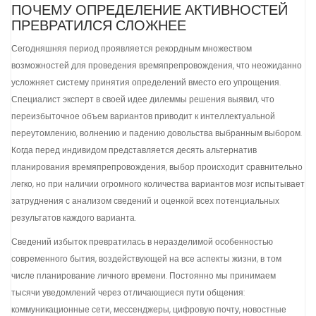
ПОЧЕМУ ОПРЕДЕЛЕНИЕ АКТИВНОСТЕЙ
ПРЕВРАТИЛСЯ СЛОЖНЕЕ
Сегодняшняя период проявляется рекордным множеством
возможностей для проведения времяпрепровождения, что неожиданно
усложняет систему принятия определений вместо его упрощения.
Специалист эксперт в своей идее дилеммы решения выявил, что
переизбыточное объем вариантов приводит к интеллектуальной
переутомлению, волнению и падению довольства выбранным выбором.
Когда перед индивидом представляется десять альтернатив
планирования времяпрепровождения, выбор происходит сравнительно
легко, но при наличии огромного количества вариантов мозг испытывает
затруднения с анализом сведений и оценкой всех потенциальных
результатов каждого варианта.
Сведений избыток превратилась в неразделимой особенностью
современного бытия, воздействующей на все аспекты жизни, в том
числе планирование личного времени. Постоянно мы принимаем
тысячи уведомлений через отличающиеся пути общения:
коммуникационные сети, мессенджеры, цифровую почту, новостные