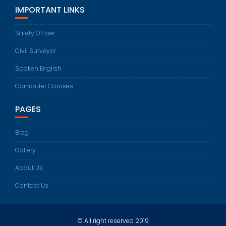
IMPORTANT LINKS
Safety Officer
Civil Surveyor
Spoken English
Computer Courses
PAGES
Blog
Gallery
About Us
Contact Us
© All right reserved 2019