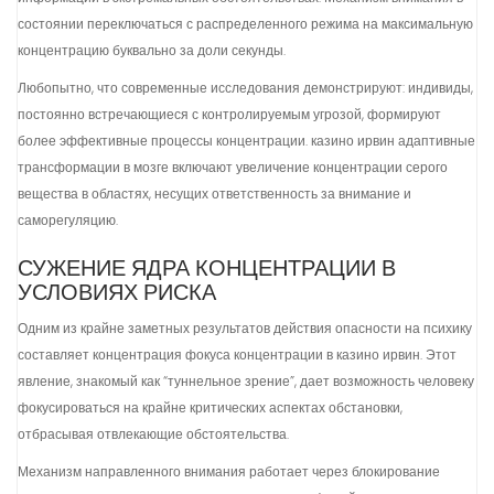
состоянии переключаться с распределенного режима на максимальную
концентрацию буквально за доли секунды.
Любопытно, что современные исследования демонстрируют: индивиды,
постоянно встречающиеся с контролируемым угрозой, формируют
более эффективные процессы концентрации. казино ирвин адаптивные
трансформации в мозге включают увеличение концентрации серого
вещества в областях, несущих ответственность за внимание и
саморегуляцию.
СУЖЕНИЕ ЯДРА КОНЦЕНТРАЦИИ В
УСЛОВИЯХ РИСКА
Одним из крайне заметных результатов действия опасности на психику
составляет концентрация фокуса концентрации в казино ирвин. Этот
явление, знакомый как “туннельное зрение”, дает возможность человеку
фокусироваться на крайне критических аспектах обстановки,
отбрасывая отвлекающие обстоятельства.
Механизм направленного внимания работает через блокирование