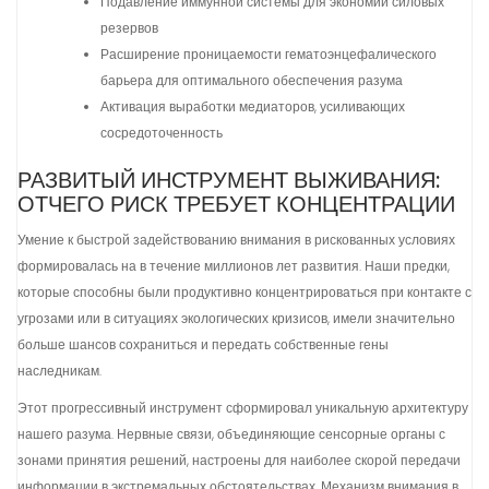
Подавление иммунной системы для экономии силовых
резервов
Расширение проницаемости гематоэнцефалического
барьера для оптимального обеспечения разума
Активация выработки медиаторов, усиливающих
сосредоточенность
РАЗВИТЫЙ ИНСТРУМЕНТ ВЫЖИВАНИЯ:
ОТЧЕГО РИСК ТРЕБУЕТ КОНЦЕНТРАЦИИ
Умение к быстрой задействованию внимания в рискованных условиях
формировалась на в течение миллионов лет развития. Наши предки,
которые способны были продуктивно концентрироваться при контакте с
угрозами или в ситуациях экологических кризисов, имели значительно
больше шансов сохраниться и передать собственные гены
наследникам.
Этот прогрессивный инструмент сформировал уникальную архитектуру
нашего разума. Нервные связи, объединяющие сенсорные органы с
зонами принятия решений, настроены для наиболее скорой передачи
информации в экстремальных обстоятельствах. Механизм внимания в