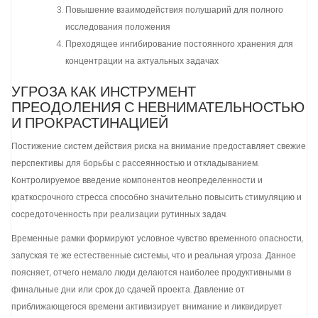
Повышение взаимодействия полушарий для полного
исследования положения
Преходящее ингибирование постоянного хранения для
концентрации на актуальных задачах
УГРОЗА КАК ИНСТРУМЕНТ
ПРЕОДОЛЕНИЯ С НЕВНИМАТЕЛЬНОСТЬЮ
И ПРОКРАСТИНАЦИЕЙ
Постижение систем действия риска на внимание предоставляет свежие
перспективы для борьбы с рассеянностью и откладыванием.
Контролируемое введение компонентов неопределенности и
краткосрочного стресса способно значительно повысить стимуляцию и
сосредоточенность при реализации рутинных задач.
Временные рамки формируют условное чувство временного опасности,
запуская те же естественные системы, что и реальная угроза. Данное
поясняет, отчего немало люди делаются наиболее продуктивными в
финальные дни или срок до сдачей проекта. Давление от
приближающегося времени активизирует внимание и ликвидирует