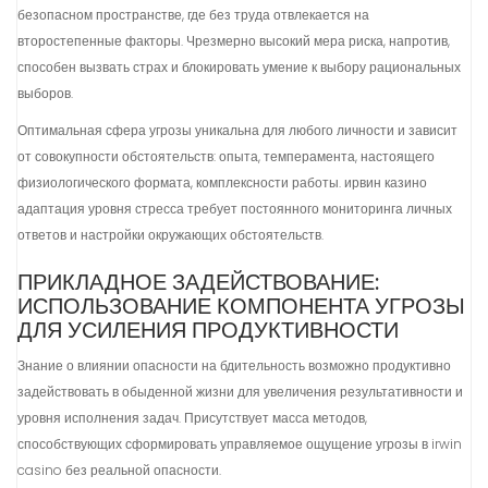
безопасном пространстве, где без труда отвлекается на
второстепенные факторы. Чрезмерно высокий мера риска, напротив,
способен вызвать страх и блокировать умение к выбору рациональных
выборов.
Оптимальная сфера угрозы уникальна для любого личности и зависит
от совокупности обстоятельств: опыта, темперамента, настоящего
физиологического формата, комплексности работы. ирвин казино
адаптация уровня стресса требует постоянного мониторинга личных
ответов и настройки окружающих обстоятельств.
ПРИКЛАДНОЕ ЗАДЕЙСТВОВАНИЕ:
ИСПОЛЬЗОВАНИЕ КОМПОНЕНТА УГРОЗЫ
ДЛЯ УСИЛЕНИЯ ПРОДУКТИВНОСТИ
Знание о влиянии опасности на бдительность возможно продуктивно
задействовать в обыденной жизни для увеличения результативности и
уровня исполнения задач. Присутствует масса методов,
способствующих сформировать управляемое ощущение угрозы в irwin
casino без реальной опасности.