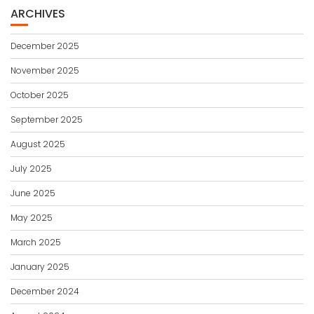
ARCHIVES
December 2025
November 2025
October 2025
September 2025
August 2025
July 2025
June 2025
May 2025
March 2025
January 2025
December 2024