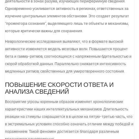
деятельности в зонах разума, изучающих периферийную сведения.
Одновременно усиливается активность в регионах, ответственных за
изучение центральных элементов обстановки. Это создает результат
“прожектора сознания”, выделяющего лишь те объекты и механизмы,
которые критически важны для сохранения.
Неврологические исследования выявляют, что в формате высокой
активности изменяется модель мозговых волн. Повышается процент
бета и гамма-ритмов, соотносящихся с напряженным бдительностью и
скорой обработкой данных. Параллельно снижается интенсивность
медленных ритмов, свойственных для умиротворенного состояния.
ПОВЫШЕНИЕ СКОРОСТИ ОТВЕТА И
АНАЛИЗА СВЕДЕНИЙ
Восприятие угрозы коренным образом изменяет хронологические
характеристики наших интеллектуальных механизмов. Длительность
реакции на стимулы сокращается в в целом на пятую-третью часть, что
в экстремальных условиях способно означать отличие между победой и
поражением. Такой феномен достигается благодаря различным
механизмам одновременно.