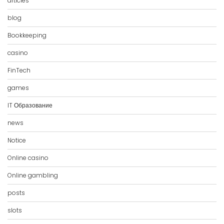
articles
blog
Bookkeeping
casino
FinTech
games
IT Образование
news
Notice
Online casino
Online gambling
posts
slots