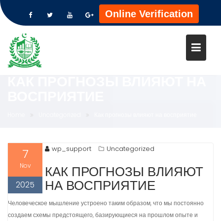
Online Verification
Skip
to
content
КАК ПРОГНОЗЫ ВЛИЯЮТ НА
ВОСПРИЯТИЕ
Home
Uncategorized
Как прогнозы влияют на восприятие
wp_support
Uncategorized
7
Nov
КАК ПРОГНОЗЫ ВЛИЯЮТ
НА ВОСПРИЯТИЕ
2025
Человеческое мышление устроено таким образом, что мы постоянно
создаем схемы предстоящего, базирующиеся на прошлом опыте и