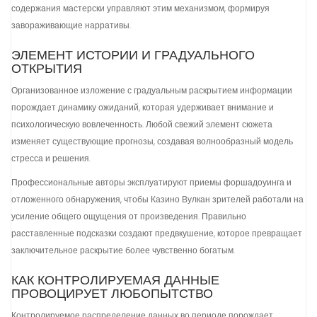
содержания мастерски управляют этим механизмом, формируя
завораживающие нарративы.
ЭЛЕМЕНТ ИСТОРИИ И ГРАДУАЛЬНОГО
ОТКРЫТИЯ
Организованное изложение с градуальным раскрытием информации
порождает динамику ожиданий, которая удерживает внимание и
психологическую вовлеченность. Любой свежий элемент сюжета
изменяет существующие прогнозы, создавая волнообразный модель
стресса и решения.
Профессиональные авторы эксплуатируют приемы форшадоуинга и
отложенного обнаружения, чтобы Казино Вулкан зрителей работали на
усиление общего ощущения от произведения. Правильно
расставленные подсказки создают предвкушение, которое превращает
заключительное раскрытие более чувственно богатым.
КАК КОНТРОЛИРУЕМАЯ ДАННЫЕ
ПРОВОЦИРУЕТ ЛЮБОПЫТСТВО
Контролируемое распределение данных во периоде порождает