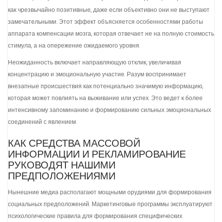
как чрезвычайно позитивные, даже если объективно они не выступают
замечательными. Этот эффект объясняется особенностями работы
аппарата компенсации мозга, которая отвечает не на полную стоимость
стимула, а на опережение ожидаемого уровня.
Неожиданность включает направляющую отклик, увеличивая
концентрацию и эмоциональную участие. Разум воспринимает
внезапные происшествия как потенциально значимую информацию,
которая может повлиять на выживание или успех. Это ведет к более
интенсивному запоминанию и формированию сильных эмоциональных
соединений с явлением.
КАК СРЕДСТВА МАССОВОЙ
ИНФОРМАЦИИ И РЕКЛАМИРОВАНИЕ
РУКОВОДЯТ НАШИМИ
ПРЕДПОЛОЖЕНИЯМИ
Нынешние медиа располагают мощными орудиями для формирования
социальных предположений. Маркетинговые программы эксплуатируют
психологические правила для формирования специфических