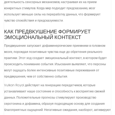
деятельность сенсорных механизмов, настраивая их на прием
конкретных стимулов. Когда мир подходит предсказанию, мозг
использует меньше силы на переработку данных, что формирует
чувство спокойствия и предсказуемости.
КАК ПРЕДВКУШЕНИЕ ФОРМИРУЕТ
ЭМОЦИОНАЛЬНЫЙ КОНТЕКСТ
Предвкушение запускает дофаминергические приемники в головном
мозге, порождая позитивные чувства еще до обретения реального
практики. Этот ход создает эмоциональный контекст, в котором будет
происходить понимание события. Изыскания выявляют, что персоны
могут ощущать более интенсивные позитивные переживания от
предвкушения, чем от собственно события.
Vulkan Royal действует на генерацию передатчиков, которые
устанавливают наше состояние и способность к восприятию свежей
данных. Положительные прогнозы стимулируют производство
серотонина и дофамина, образуя подходящую основу для создания
благоприятных ощущений. Негативные ожидания, наоборот, активируют