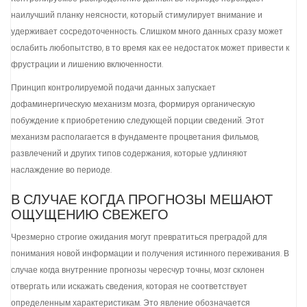
наилучший планку неясности, который стимулирует внимание и
удерживает сосредоточенность. Слишком много данных сразу может
ослабить любопытство, в то время как ее недостаток может привести к
фрустрации и лишению включенности.
Принцип контролируемой подачи данных запускает
дофаминергическую механизм мозга, формируя органическую
побуждение к приобретению следующей порции сведений. Этот
механизм располагается в фундаменте процветания фильмов,
развлечений и других типов содержания, которые удлиняют
наслаждение во периоде.
В СЛУЧАЕ КОГДА ПРОГНОЗЫ МЕШАЮТ
ОЩУЩЕНИЮ СВЕЖЕГО
Чрезмерно строгие ожидания могут превратиться преградой для
понимания новой информации и получения истинного переживания. В
случае когда внутренние прогнозы чересчур точны, мозг склонен
отвергать или искажать сведения, которая не соответствует
определенным характеристикам. Это явление обозначается