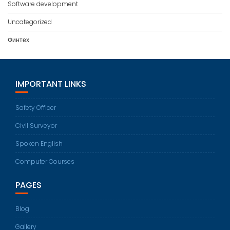
Software development
Uncategorized
Финтех
IMPORTANT LINKS
Safety Officer
Civil Surveyor
Spoken English
Computer Courses
PAGES
Blog
Gallery