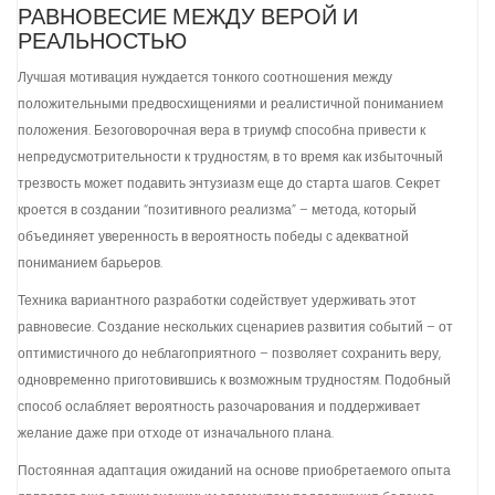
РАВНОВЕСИЕ МЕЖДУ ВЕРОЙ И
РЕАЛЬНОСТЬЮ
Лучшая мотивация нуждается тонкого соотношения между
положительными предвосхищениями и реалистичной пониманием
положения. Безоговорочная вера в триумф способна привести к
непредусмотрительности к трудностям, в то время как избыточный
трезвость может подавить энтузиазм еще до старта шагов. Секрет
кроется в создании “позитивного реализма” – метода, который
объединяет уверенность в вероятность победы с адекватной
пониманием барьеров.
Техника вариантного разработки содействует удерживать этот
равновесие. Создание нескольких сценариев развития событий – от
оптимистичного до неблагоприятного – позволяет сохранить веру,
одновременно приготовившись к возможным трудностям. Подобный
способ ослабляет вероятность разочарования и поддерживает
желание даже при отходе от изначального плана.
Постоянная адаптация ожиданий на основе приобретаемого опыта