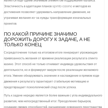
является еще одним значимым элементом поддержания баланса.
Эластичность в адаптации планов spinto casino и методов их
достижения позволяет удерживать направление движения, не
утрачивая желания из-за нужды трансформации изначальных
проектов.
ПО КАКОЙ ПРИЧИНЕ ЗНАЧИМО
ДОРОЖИТЬ ДОРОГУ К ЗАДАЧЕ, А НЕ
ТОЛЬКО КОНЕЦ
Сосредоточение только на итоговом итоге генерирует угрожающую
привязанность желания от времени реализации результата спинто
казино. Этот способ не только отнимает индивида удовольствия от
деятельности, но и формирует вакуум после реализации желаемого
итога. Умение обнаруживать значение и наслаждение в прямом ходе
движения к результату гарантирует стабильную мотивацию и
предотвращает психологический спад после успеха.
Путь к задаче нередко является более важным с угла индивидуального
развития, чем непосредственный итог. Преодоление барьеров,
создание свежих способностей, расширение освоенного пространства