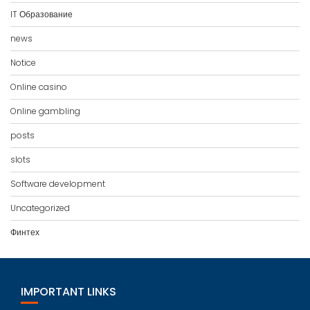
IT Образование
news
Notice
Online casino
Online gambling
posts
slots
Software development
Uncategorized
Финтех
IMPORTANT LINKS