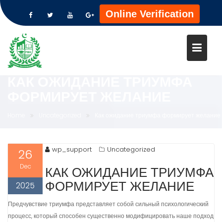
Online Verification
Skip
to
content
КАК ОЖИДАНИЕ ТРИУМФА
ФОРМИРУЕТ ЖЕЛАНИЕ
Home
Uncategorized
Как ожидание триумфа формирует желание
wp_support
Uncategorized
26
Dec
КАК ОЖИДАНИЕ ТРИУМФА
ФОРМИРУЕТ ЖЕЛАНИЕ
2025
Предчувствие триумфа представляет собой сильный психологический
процесс, который способен существенно модифицировать наше подход