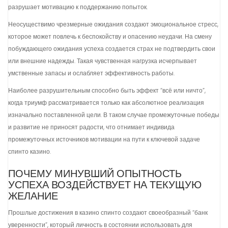
разрушает мотивацию к поддержанию попыток.
Неосуществимо чрезмерные ожидания создают эмоциональное стресс,
которое может повлечь к беспокойству и опасению неудачи. На смену
побуждающего ожидания успеха создается страх не подтвердить свои
или внешние надежды. Такая чувственная нагрузка исчерпывает
умственные запасы и ослабляет эффективность работы.
Наиболее разрушительным способно быть эффект “всё или ничто”,
когда триумф рассматривается только как абсолютное реализация
изначально поставленной цели. В таком случае промежуточные победы
и развитие не приносят радости, что отнимает индивида
промежуточных источников мотивации на пути к ключевой задаче
спинто казино.
ПОЧЕМУ МИНУВШИЙ ОПЫТНОСТЬ
УСПЕХА ВОЗДЕЙСТВУЕТ НА ТЕКУЩУЮ
ЖЕЛАНИЕ
Прошлые достижения в казино спинто создают своеобразный “банк
уверенности”, который личность в состоянии использовать для