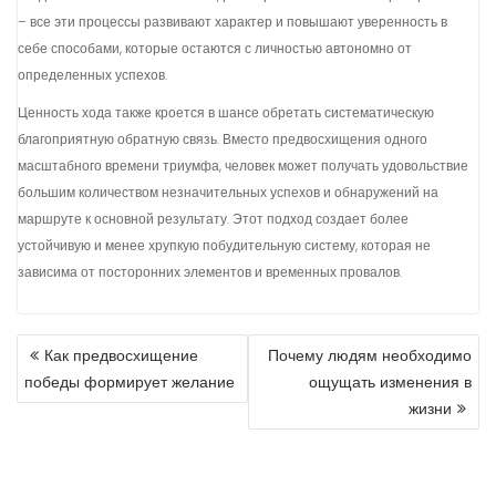
– все эти процессы развивают характер и повышают уверенность в
себе способами, которые остаются с личностью автономно от
определенных успехов.
Ценность хода также кроется в шансе обретать систематическую
благоприятную обратную связь. Вместо предвосхищения одного
масштабного времени триумфа, человек может получать удовольствие
большим количеством незначительных успехов и обнаружений на
маршруте к основной результату. Этот подход создает более
устойчивую и менее хрупкую побудительную систему, которая не
зависима от посторонних элементов и временных провалов.
POST
Как предвосхищение
Почему людям необходимо
NAVIGATION
победы формирует желание
ощущать изменения в
жизни