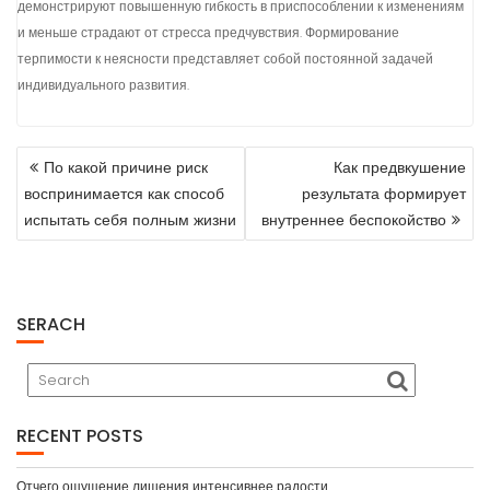
демонстрируют повышенную гибкость в приспособлении к изменениям
и меньше страдают от стресса предчувствия. Формирование
терпимости к неясности представляет собой постоянной задачей
индивидуального развития.
POST
По какой причине риск
Как предвкушение
NAVIGATION
воспринимается как способ
результата формирует
испытать себя полным жизни
внутреннее беспокойство
SERACH
RECENT POSTS
Отчего ощущение лишения интенсивнее радости