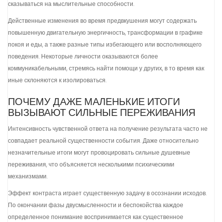
сказываться на мыслительные способности.
Действенные изменения во время предвкушения могут содержать
повышенную двигательную энергичность, трансформации в графике
покоя и еды, а также разные типы избегающего или восполняющего
поведения. Некоторые личности оказываются более
коммуникабельными, стремясь найти помощи у других, в то время как
иные склоняются к изолироваться.
ПОЧЕМУ ДАЖЕ МАЛЕНЬКИЕ ИТОГИ
ВЫЗЫВАЮТ СИЛЬНЫЕ ПЕРЕЖИВАНИЯ
Интенсивность чувственной ответа на получение результата часто не
совпадает реальной существенности события. Даже относительно
незначительные итоги могут провоцировать сильные душевные
переживания, что объясняется несколькими психическими
механизмами.
Эффект контраста играет существенную задачу в осознании исходов.
По окончании фазы двусмысленности и беспокойства каждое
определенное понимание воспринимается как существенное