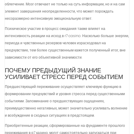
облегчение. Мозг отвечает не только на суть информации, но и на сам
элемент завершения неопределенности, что может порождать
несоразмерно интенсивную эмоциональную ответ.
Психическое участие в процесс ожидания также влияет на
интенсивность реакции на исход в r7 casino. Насколько больше энергии,
периода и чувственных резервов человек израсходовал на
предчувствие, тем более существенным кажется полученный итог, вне
зависимости от его объективной значимости.
ПОЧЕМУ ПРЕДЫДУЩИЙ ЗНАНИЕ
УСИЛИВАЕТ СТРЕСС ПЕРЕД СОБЫТИЕМ
Предшествующий переживание осуществляет ключевую функцию в
формировании предчувствий и уровня стресса перед существенными
событиями. Запоминание о предшествующих ощущениях,
преимущественно негативных, может значительно усиливать волнение
и возбуждение в сходных ситуациях в предстоящем.
Приобретенные реакции, сформированные на фундаменте прошлого
переживания в р7 казино, могут самостоятельно запускаться при