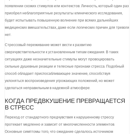
появлении схожих стимулов или контекстов. Личность, который один раз
приобрел неблагоприятные результаты клинического исследования,
будет испытывать повышенную волнение при всяких дальнейших
медицинских вмешательствах, даже если логических причин для тревоги
нет.
Стрессовый переживание может вести к развитию
сверхчувствительности к установленным типам ожидания. В таких
ситуациях даже незначительные стимулы могут провоцировать
сильные душевные реакции и телесные признаки стресса. Подобный
способ обладает приспосабливающее значение, способствуя
уклоняться воспроизведения угрожающих положений, но может
сделаться неправильным в надежной атмосфере.
КОГДА ПРЕДВКУШЕНИЕ ПРЕВРАЩАЕТСЯ
В СТРЕСС
Переход от стандартного предчувствия к нарушенному стрессу
протекает медленно и зависит от многочисленности элементов.
Основные симптомы того, что ожидание сделалось источником