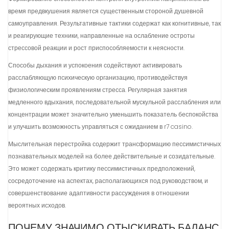
время предвкушения является существенным стороной душевной
самоуправления. Результативные тактики содержат как когнитивные, так
и реагирующие техники, направленные на ослабление остроты
стрессовой реакции и рост приспособляемости к неясности.
Способы дыхания и успокоения содействуют активировать
расслабляющую психическую организацию, противодействуя
физиологическим проявлениям стресса. Регулярная занятия
медленного вдыхания, последовательной мускульной расслабления или
концентрации может значительно уменьшить показатель беспокойства
и улучшить возможность управляться с ожиданием в r7 casino.
Мыслительная перестройка содержит трансформацию пессимистичных
познавательных моделей на более действительные и созидательные.
Это может содержать критику пессимистичных предположений,
сосредоточение на аспектах, располагающихся под руководством, и
совершенствование адаптивности рассуждения в отношении
вероятных исходов.
ПОЧЕМУ ЗНАЧИМО ОТЫСКИВАТЬ БАЛАНС