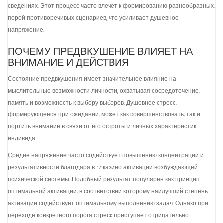
сведениях. Этот процесс часто влечет к формированию разнообразных,
порой противоречивых сценариев, что усиливает душевное
напряжение.
ПОЧЕМУ ПРЕДВКУШЕНИЕ ВЛИЯЕТ НА
ВНИМАНИЕ И ДЕЙСТВИЯ
Состояние предвкушения имеет значительное влияние на
мыслительные возможности личности, охватывая сосредоточение,
память и возможность к выбору выборов. Душевное стресс,
формирующееся при ожидании, может как совершенствовать, так и
портить внимание в связи от его остроты и личных характеристик
индивида.
Средне напряжение часто содействует повышению концентрации и
результативности благодаря в r7 казино активации возбуждающей
психической системы. Подобный результат популярен как принцип
оптимальной активации, в соответствии которому наилучший степень
активации содействует оптимальному выполнению задач. Однако при
переходе конкретного порога стресс приступает отрицательно