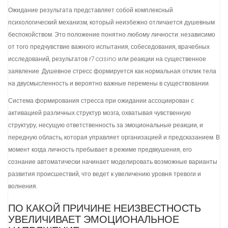
Ожидание результата представляет собой комплексный
психологический механизм, который неизбежно отличается душевным
беспокойством. Это положение понятно любому личности: независимо
от того предчувствие важного испытания, собеседования, врачебных
исследований, результатов r7 casino или реакции на существенное
заявление. Душевное стресс формируется как нормальная отклик тела
на двусмысленность и вероятно важные перемены в существовании.
Система формирования стресса при ожидании ассоциирован с
активацией различных структур мозга, охватывая чувственную
структуру, несущую ответственность за эмоциональные реакции, и
передную область, которая управляет организацией и предсказанием. В
момент когда личность пребывает в режиме предвкушения, его
сознание автоматически начинает моделировать возможные варианты
развития происшествий, что ведет к увеличению уровня тревоги и
волнения.
ПО КАКОЙ ПРИЧИНЕ НЕИЗВЕСТНОСТЬ
УВЕЛИЧИВАЕТ ЭМОЦИОНАЛЬНОЕ