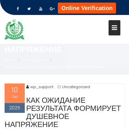
Online Verification
Skip
to
КАК ОЖИДАНИЕ РЕЗУЛЬТАТА
content
ФОРМИРУЕТ ДУШЕВНОЕ
НАПРЯЖЕНИЕ
Home
Uncategorized
Как ожидание результата формирует душевное напряжение
wp_support
Uncategorized
10
Dec
КАК ОЖИДАНИЕ
РЕЗУЛЬТАТА ФОРМИРУЕТ
2025
ДУШЕВНОЕ
НАПРЯЖЕНИЕ