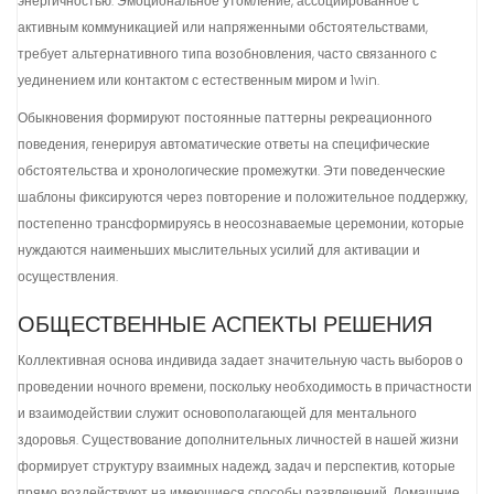
энергичностью. Эмоциональное утомление, ассоциированное с
активным коммуникацией или напряженными обстоятельствами,
требует альтернативного типа возобновления, часто связанного с
уединением или контактом с естественным миром и 1win.
Обыкновения формируют постоянные паттерны рекреационного
поведения, генерируя автоматические ответы на специфические
обстоятельства и хронологические промежутки. Эти поведенческие
шаблоны фиксируются через повторение и положительное поддержку,
постепенно трансформируясь в неосознаваемые церемонии, которые
нуждаются наименьших мыслительных усилий для активации и
осуществления.
ОБЩЕСТВЕННЫЕ АСПЕКТЫ РЕШЕНИЯ
Коллективная основа индивида задает значительную часть выборов о
проведении ночного времени, поскольку необходимость в причастности
и взаимодействии служит основополагающей для ментального
здоровья. Существование дополнительных личностей в нашей жизни
формирует структуру взаимных надежд, задач и перспектив, которые
прямо воздействуют на имеющиеся способы развлечений. Домашние