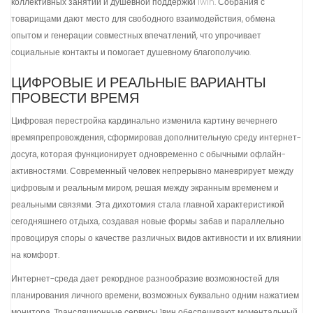
коллективных занятий и душевной поддержки
1win
. Собрания с
товарищами дают место для свободного взаимодействия, обмена
опытом и генерации совместных впечатлений, что упрочивает
социальные контакты и помогает душевному благополучию.
ЦИФРОВЫЕ И РЕАЛЬНЫЕ ВАРИАНТЫ
ПРОВЕСТИ ВРЕМЯ
Цифровая перестройка кардинально изменила картину вечернего
времяпрепровождения, сформировав дополнительную среду интернет-
досуга, которая функционирует одновременно с обычными офлайн-
активностями. Современный человек непрерывно маневрирует между
цифровым и реальным миром, решая между экранным временем и
реальными связями. Эта дихотомия стала главной характеристикой
сегодняшнего отдыха, создавая новые формы забав и параллельно
провоцируя споры о качестве различных видов активности и их влиянии
на комфорт.
Интернет-среда дает рекордное разнообразие возможностей для
планирования личного времени, возможных буквально одним нажатием
монитора. Трансляционные сервисы 1вин обеспечивают моментальный