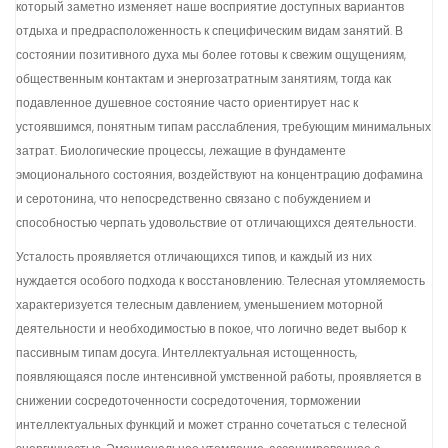
который заметно изменяет наше восприятие доступных вариантов
отдыха и предрасположенность к специфическим видам занятий. В
состоянии позитивного духа мы более готовы к свежим ощущениям,
общественным контактам и энергозатратным занятиям, тогда как
подавленное душевное состояние часто ориентирует нас к
устоявшимся, понятным типам расслабления, требующим минимальных
затрат. Биологические процессы, лежащие в фундаменте
эмоционального состояния, воздействуют на концентрацию дофамина
и серотонина, что непосредственно связано с побуждением и
способностью черпать удовольствие от отличающихся деятельности.
Усталость проявляется отличающихся типов, и каждый из них
нуждается особого подхода к восстановлению. Телесная утомляемость
характеризуется телесным давлением, уменьшением моторной
деятельности и необходимостью в покое, что логично ведет выбор к
пассивным типам досуга. Интеллектуальная истощенность,
появляющаяся после интенсивной умственной работы, проявляется в
снижении сосредоточенности сосредоточения, торможении
интеллектуальных функций и может странно сочетаться с телесной