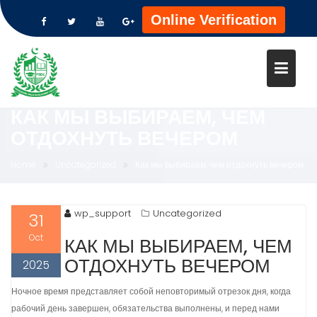
Online Verification
Skip
to
content
КАК МЫ ВЫБИРАЕМ, ЧЕМ
ОТДОХНУТЬ ВЕЧЕРОМ
Home
Uncategorized
Как мы выбираем, чем отдохнуть вечером
wp_support
Uncategorized
31
Oct
КАК МЫ ВЫБИРАЕМ, ЧЕМ
ОТДОХНУТЬ ВЕЧЕРОМ
2025
Ночное время представляет собой неповторимый отрезок дня, когда
рабочий день завершен, обязательства выполнены, и перед нами