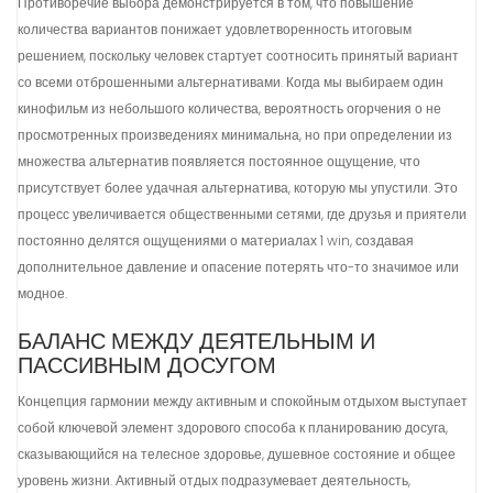
Противоречие выбора демонстрируется в том, что повышение
количества вариантов понижает удовлетворенность итоговым
решением, поскольку человек стартует соотносить принятый вариант
со всеми отброшенными альтернативами. Когда мы выбираем один
кинофильм из небольшого количества, вероятность огорчения о не
просмотренных произведениях минимальна, но при определении из
множества альтернатив появляется постоянное ощущение, что
присутствует более удачная альтернатива, которую мы упустили. Это
процесс увеличивается общественными сетями, где друзья и приятели
постоянно делятся ощущениями о материалах 1 win, создавая
дополнительное давление и опасение потерять что-то значимое или
модное.
БАЛАНС МЕЖДУ ДЕЯТЕЛЬНЫМ И
ПАССИВНЫМ ДОСУГОМ
Концепция гармонии между активным и спокойным отдыхом выступает
собой ключевой элемент здорового способа к планированию досуга,
сказывающийся на телесное здоровье, душевное состояние и общее
уровень жизни. Активный отдых подразумевает деятельность,