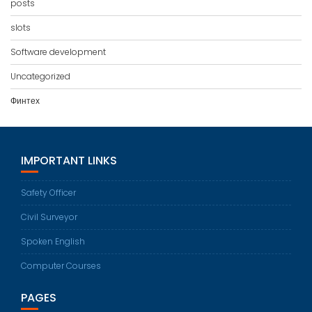
posts
slots
Software development
Uncategorized
Финтех
IMPORTANT LINKS
Safety Officer
Civil Surveyor
Spoken English
Computer Courses
PAGES