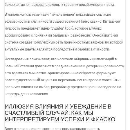
более активно предрасположены к теориям неизбежности и рока.
В нипонской системе идея “печаль вещей” показывает согласие
эфемерности и случайности существования Пинко казино. Китайская
мудрость предлагает идею “судьба” (рок), которое глубоко
ассоциировано с понятиями баланса и равновесия. Южноазиатская
система создаёт комплексную сеть причинностных законов, по которой
актуальные факты являются последствием ранних активности.
Исследования показывают, что носители общинных цивилизаций в
большей степени доверяют в предназначение и детерминированность,
в то время как личностно-ориентированные общества формируют
более существенный акцент на персональном контроле и хаосе. Эти
различия влияют на выбор, разработку предстоящего и поведение на
непредвиденные явления.
ИЛЛЮЗИЯ ВЛИЯНИЯ И УБЕЖДЕНИЕ В
СЧАСТЛИВЫЙ СЛУЧАЙ: КАК МЫ
ИНТЕРПРЕТИРУЕМ УСПЕХИ И ФИАСКО
Впечатление влияния составляет предрасположенность