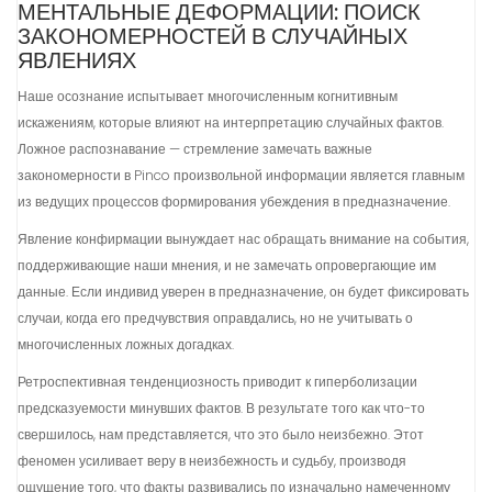
МЕНТАЛЬНЫЕ ДЕФОРМАЦИИ: ПОИСК
ЗАКОНОМЕРНОСТЕЙ В СЛУЧАЙНЫХ
ЯВЛЕНИЯХ
Наше осознание испытывает многочисленным когнитивным
искажениям, которые влияют на интерпретацию случайных фактов.
Ложное распознавание — стремление замечать важные
закономерности в Pinco произвольной информации является главным
из ведущих процессов формирования убеждения в предназначение.
Явление конфирмации вынуждает нас обращать внимание на события,
поддерживающие наши мнения, и не замечать опровергающие им
данные. Если индивид уверен в предназначение, он будет фиксировать
случаи, когда его предчувствия оправдались, но не учитывать о
многочисленных ложных догадках.
Ретроспективная тенденциозность приводит к гиперболизации
предсказуемости минувших фактов. В результате того как что-то
свершилось, нам представляется, что это было неизбежно. Этот
феномен усиливает веру в неизбежность и судьбу, производя
ощущение того, что факты развивались по изначально намеченному