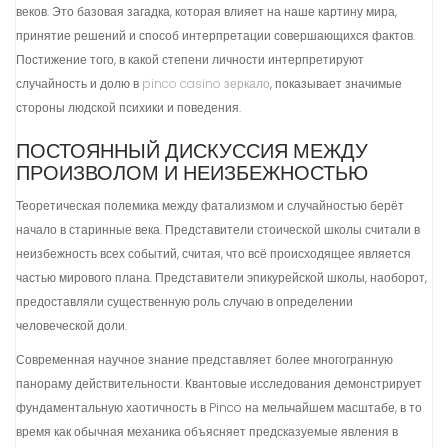
веков. Это базовая загадка, которая влияет на наше картину мира,
принятие решений и способ интерпретации совершающихся фактов.
Постижение того, в какой степени личности интерпретируют
случайность и долю в
pinco casino зеркало
, показывает значимые
стороны людской психики и поведения.
ПОСТОЯННЫЙ ДИСКУССИЯ МЕЖДУ
ПРОИЗВОЛОМ И НЕИЗБЕЖНОСТЬЮ
Теоретическая полемика между фатализмом и случайностью берёт
начало в старинные века. Представители стоической школы считали в
неизбежность всех событий, считая, что всё происходящее является
частью мирового плана. Представители эпикурейской школы, наоборот,
предоставляли существенную роль случаю в определении
человеческой доли.
Современная научное знание представляет более многогранную
панораму действительности. Квантовые исследования демонстрирует
фундаментальную хаотичность в Pinco на мельчайшем масштабе, в то
время как обычная механика объясняет предсказуемые явления в