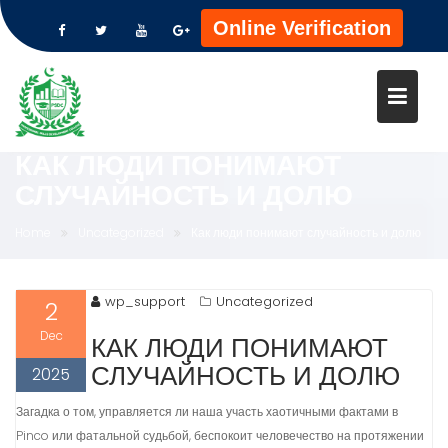
Online Verification
Skip
to
content
КАК ЛЮДИ ПОНИМАЮТ
СЛУЧАЙНОСТЬ И ДОЛЮ
Home
Uncategorized
Как люди понимают случайность и долю
wp_support
Uncategorized
2
Dec
КАК ЛЮДИ ПОНИМАЮТ
СЛУЧАЙНОСТЬ И ДОЛЮ
2025
Загадка о том, управляется ли наша участь хаотичными фактами в
Pinco или фатальной судьбой, беспокоит человечество на протяжении