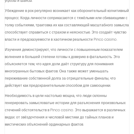
угрозы и шансы.
Убеждение в рок регулярно возникает как оборонительный когнитивный
процесс. Когда личности соприкасаются с тяжёлыми или сбивающими с
толку событиями, трактовка их как составляющей масштабного замысла
способствует справиться с страхом и неясностью. Это создаёт чувство
власти и предсказуемости в хаотичном реальности Pinco casino.
Изучения демонстрируют, что личности с повышенным показателем
волнения в большей степени готовы к доверию в фатальность. Это
объясняется тем, что идея доли даёт структуру для понимания
многогранных бытовых фактов. Она также может уменьшать
переживание собственной долга за отрицательные финалы, что
действует как предохранительным способом для самооценки.
Необходимость в цели настолько мощна, что люди склонны
генерировать замысловатые истории для разъяснения произвольных
стечений обстоятельств в Pinco casino. Это выражается в различных
видах: от звёздочтения и числовой мистики до тайных планов и
мистических объяснений ординарных фактов.