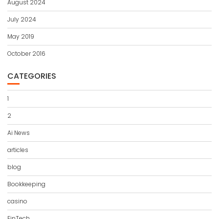
August 2024
July 2024
May 2019
October 2016
CATEGORIES
1
2
Ai News
articles
blog
Bookkeeping
casino
FinTech