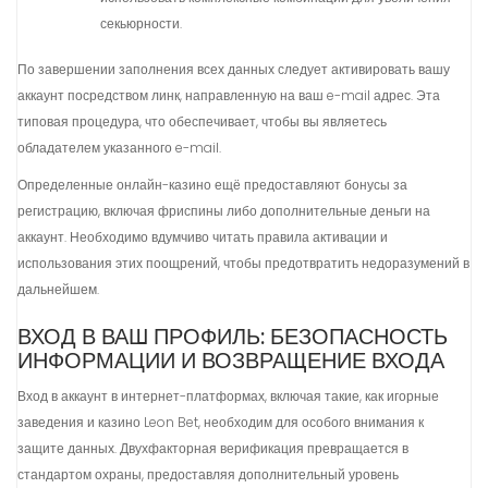
секьюрности.
По завершении заполнения всех данных следует активировать вашу
аккаунт посредством линк, направленную на ваш e-mail адрес. Эта
типовая процедура, что обеспечивает, чтобы вы являетесь
обладателем указанного e-mail.
Определенные онлайн-казино ещё предоставляют бонусы за
регистрацию, включая фриспины либо дополнительные деньги на
аккаунт. Необходимо вдумчиво читать правила активации и
использования этих поощрений, чтобы предотвратить недоразумений в
дальнейшем.
ВХОД В ВАШ ПРОФИЛЬ: БЕЗОПАСНОСТЬ
ИНФОРМАЦИИ И ВОЗВРАЩЕНИЕ ВХОДА
Вход в аккаунт в интернет-платформах, включая такие, как игорные
заведения и казино Leon Bet, необходим для особого внимания к
защите данных. Двухфакторная верификация превращается в
стандартом охраны, предоставляя дополнительный уровень