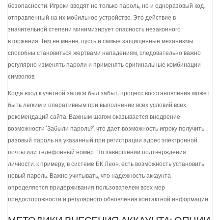
безопасности. Игроки вводят не только пароль, но и одноразовый код,
отправленный на их мобильное устройство. Это действие в
значительной степени минимизирует опасность незаконного
вторжения. Тем не менее, пусть и самые защищенные механизмы
способны становиться жертвами нападениям, следовательно важно
регулярно изменять пароли и применять оригинальные комбинации
символов.
Когда вход к учетной записи был забыт, процесс восстановления может
быть легким и оперативным при выполнении всех условий всех
рекомендаций сайта. Важным шагом оказывается внедрение
возможности "Забыли пароль?", что дает возможность игроку получить
разовый пароль на указанный при регистрации адрес электронной
почты или телефонный номер. По завершении подтверждения
личности, к примеру, в системе БК Леон, есть возможность установить
новый пароль. Важно учитывать, что надежность аккаунта
определяется придерживания пользователем всех мер
предосторожности и регулярного обновления контактной информации.