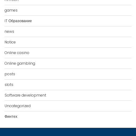
games
IT Образование
news
Notice
Online casino
Online gambling
posts
slots
Software development
Uncategorized
Финтех