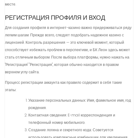
месте.
РЕГИСТРАЦИЯ ПРОФИЛЯ И ВХОД
Для создания профиля в интернет-казино важно придерживаться ряду
легким шагам. Прежде всего, следует подобрать надежное казино с
лицензией. Контроль разрешения — это ключевой момент, который
способствует избежать проблем в перспективе, и БК Леон здесь может
стать отличным выбором. После выбора платформы, нужно нажать на
"Регистрация" "Регистрация", которая обычно находится в правом
верхнем углу сайта.
Процесс регистрации аккаунта как правило содержит в себя такие
этапы:
Указание персональных данных: Имя, фамильное имя, год
рождения.
Контактная сведения: E-mail корреспонденция и
телефонный номер мобильного.
Создание логина и секретного кода: Советуется
использовать комплексные комбинации для увеличения