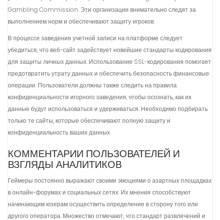
Gambling Commission. Эти организации внимательно следят за
выполнением норм и обеспечивают защиту игроков.
В процессе заведения учетной записи на платформе следует
убедиться, что веб-сайт задействует новейшие стандарты кодирования
для защиты личных данных. Использование SSL-кодирования помогает
предотвратить утрату данных и обеспечить безопасность финансовые
операции. Пользователи должны также следить на правила
конфиденциальности игорного заведения, чтобы осознать, как их
данные будут использоваться и удерживаться. Необходимо подбирать
только те сайты, которые обеспечивают полную защиту и
конфиденциальность ваших данных.
КОММЕНТАРИИ ПОЛЬЗОВАТЕЛЕЙ И
ВЗГЛЯДЫ АНАЛИТИКОВ
Геймеры постоянно выражают своими эмоциями о азартных площадках
в онлайн-форумах и социальных сетях. Их мнения способствуют
начинающим юзерам осуществить определение в сторону того или
другого оператора. Множество отмечают, что стандарт развлечений и