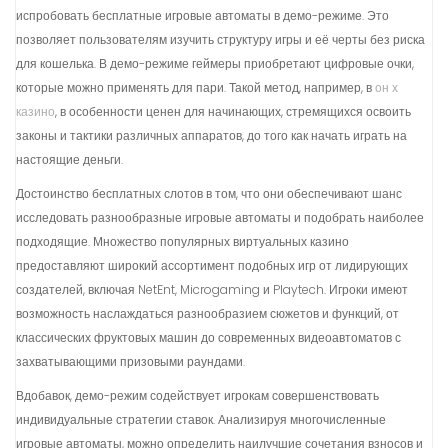
испробовать бесплатные игровые автоматы в демо-режиме. Это
позволяет пользователям изучить структуру игры и её черты без риска
для кошелька. В демо-режиме геймеры приобретают цифровые очки,
которые можно применять для пари. Такой метод, например, в
он х
казино
, в особенности ценен для начинающих, стремящихся освоить
законы и тактики различных аппаратов, до того как начать играть на
настоящие деньги.
Достоинство бесплатных слотов в том, что они обеспечивают шанс
исследовать разнообразные игровые автоматы и подобрать наиболее
подходящие. Множество популярных виртуальных казино
предоставляют широкий ассортимент подобных игр от лидирующих
создателей, включая NetEnt, Microgaming и Playtech. Игроки имеют
возможность наслаждаться разнообразием сюжетов и функций, от
классических фруктовых машин до современных видеоавтоматов с
захватывающими призовыми раундами.
Вдобавок, демо-режим содействует игрокам совершенствовать
индивидуальные стратегии ставок. Анализируя многочисленные
игровые автоматы, можно определить наилучшие сочетания взносов и