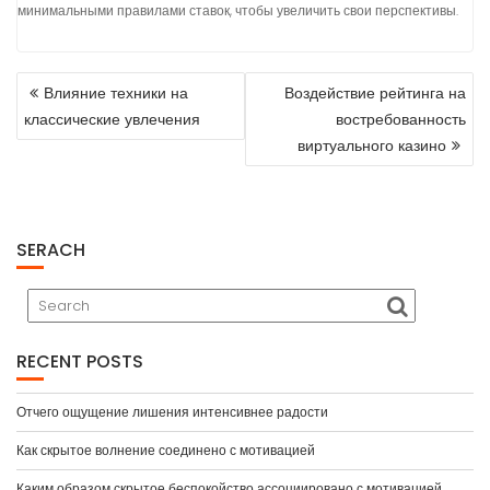
минимальными правилами ставок, чтобы увеличить свои перспективы.
POST
Влияние техники на
Воздействие рейтинга на
NAVIGATION
классические увлечения
востребованность
виртуального казино
SERACH
RECENT POSTS
Отчего ощущение лишения интенсивнее радости
Как скрытое волнение соединено с мотивацией
Каким образом скрытое беспокойство ассоциировано с мотивацией