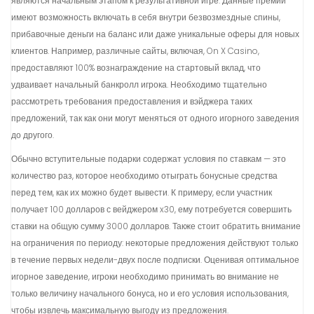
являются начальным этапом к результативной игре. Данные премии
имеют возможность включать в себя внутри безвозмездные спины,
прибавочные деньги на баланс или даже уникальные оферы для новых
клиентов. Например, различные сайты, включая, On X Casino,
предоставляют 100% вознаграждение на стартовый вклад, что
удваивает начальный банкролл игрока. Необходимо тщательно
рассмотреть требования предоставления и вэйджера таких
предложений, так как они могут меняться от одного игорного заведения
до другого.
Обычно вступительные подарки содержат условия по ставкам — это
количество раз, которое необходимо отыграть бонусные средства
перед тем, как их можно будет вывести. К примеру, если участник
получает 100 долларов с вейджером x30, ему потребуется совершить
ставки на общую сумму 3000 долларов. Также стоит обратить внимание
на ограничения по периоду: некоторые предложения действуют только
в течение первых недели-двух после подписки. Оценивая оптимальное
игорное заведение, игроки необходимо принимать во внимание не
только величину начального бонуса, но и его условия использования,
чтобы извлечь максимальную выгоду из предложения.