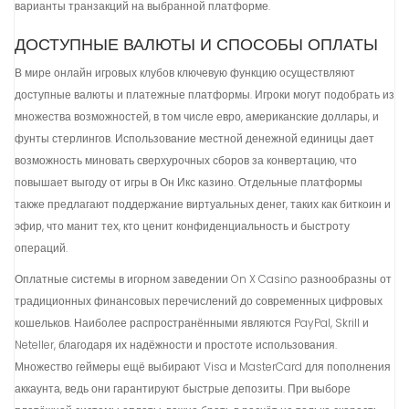
варианты транзакций на выбранной платформе.
ДОСТУПНЫЕ ВАЛЮТЫ И СПОСОБЫ ОПЛАТЫ
В мире онлайн игровых клубов ключевую функцию осуществляют
доступные валюты и платежные платформы. Игроки могут подобрать из
множества возможностей, в том числе евро, американские доллары, и
фунты стерлингов. Использование местной денежной единицы дает
возможность миновать сверхурочных сборов за конвертацию, что
повышает выгоду от игры в Он Икс казино. Отдельные платформы
также предлагают поддержание виртуальных денег, таких как биткоин и
эфир, что манит тех, кто ценит конфиденциальность и быстроту
операций.
Оплатные системы в игорном заведении On X Casino разнообразны от
традиционных финансовых перечислений до современных цифровых
кошельков. Наиболее распространёнными являются PayPal, Skrill и
Neteller, благодаря их надёжности и простоте использования.
Множество геймеры ещё выбирают Visa и MasterCard для пополнения
аккаунта, ведь они гарантируют быстрые депозиты. При выборе