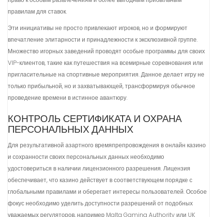
правилам для ставок.
Эти инициативы не просто привлекают игроков, но и формируют
впечатление элитарности и принадлежности к эксклюзивной группе.
Множество игорных заведений проводят особые программы для своих
VIP-клиентов, такие как путешествия на всемирные соревнования или
пригласительные на спортивные мероприятия. Данное делает игру не
только прибыльной, но и захватывающей, трансформируя обычное
проведение времени в истинное авантюру.
КОНТРОЛЬ СЕРТИФИКАТА И ОХРАНА
ПЕРСОНАЛЬНЫХ ДАННЫХ
Для результативной азартного времяпрепровождения в онлайн казино
и сохранности своих персональных данных необходимо
удостовериться в наличии лицензионного разрешения. Лицензия
обеспечивает, что казино действует в соответствующем порядке с
глобальными правилами и оберегает интересы пользователей. Особое
фокус необходимо уделить доступности разрешений от подобных
уважаемых регуляторов, например Malta Gaming Authority или UK